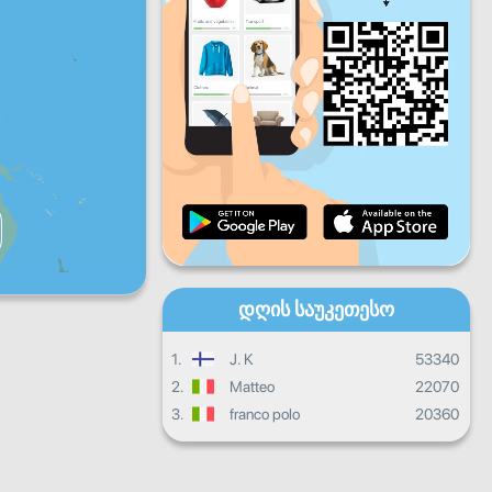
პარ
შაბ
კვირ
ყოველდღიური პროგრესი
ყოველთვიური პროგრესი
Სერტიფიკატი
Საერთო პროგრესი
დღის საუკეთესო
1.
J. K
53340
2.
Matteo
22070
3.
franco polo
20360