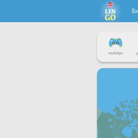
მ
ᲘᲗᲐᲛᲐᲨᲔᲗ
Გ