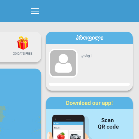
პროფილი
30 DAYS FREE
დონე
|
პროგრესი
ორშ
სამშ
ოთხ
ხუთ