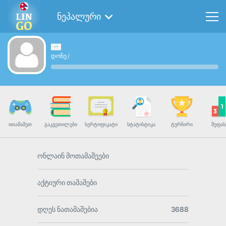
ნეპალური
დონე
/
ᲘᲗᲐᲛᲐᲨᲔᲗ
ᲒᲐᲙᲕᲔᲗᲘᲚᲔᲑᲘ
ᲡᲔᲠᲢᲘᲤᲘᲙᲐᲢᲘ
ᲡᲢᲐᲢᲘᲡᲢᲘᲙᲐ
ᲢᲣᲠᲜᲘᲠᲘ
ᲨᲔᲤᲐᲡ
ონლაინ მოთამაშეები
აქტიური თამაშები
დღეს ნათამაშებია
3688