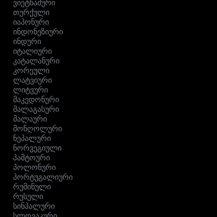
ვიეტნამური
თურქული
იაპონური
ინდონეზიური
ინდური
იტალიური
კატალანური
კორეული
ლატვიური
ლიტვური
მაკედონური
მალაგასური
მალაური
მონღოლური
ნეპალური
ნორვეგიული
პაშტოური
პოლონური
პორტუგალიური
რუმინული
რუსული
სინჰალური
სლოვაკური