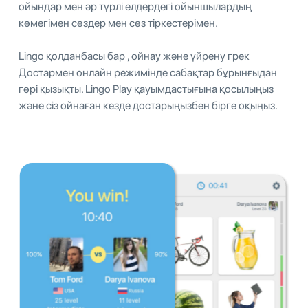
ойындар мен әр түрлі елдердегі ойыншылардың
көмегімен сөздер мен сөз тіркестерімен.
Lingo қолданбасы бар , ойнау және үйрену грек
Достармен онлайн режимінде сабақтар бұрынғыдан
гөрі қызықты. Lingo Play қауымдастығына қосылыңыз
және сіз ойнаған кезде достарыңызбен бірге оқыңыз.