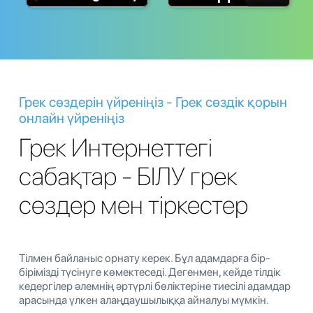
Грек сөздерін үйреніңіз - Грек сөздік қорын
онлайн үйреніңіз
Грек Интернеттегі
сабақтар - БІЛУ грек
сөздер мен тіркестер
Тілмен байланыс орнату керек. Бұл адамдарға бір-
бірімізді түсінуге көмектеседі. Дегенмен, кейде тілдік
кедергілер әлемнің әртүрлі бөліктеріне тиесілі адамдар
арасында үлкен алаңдаушылыққа айналуы мүмкін.