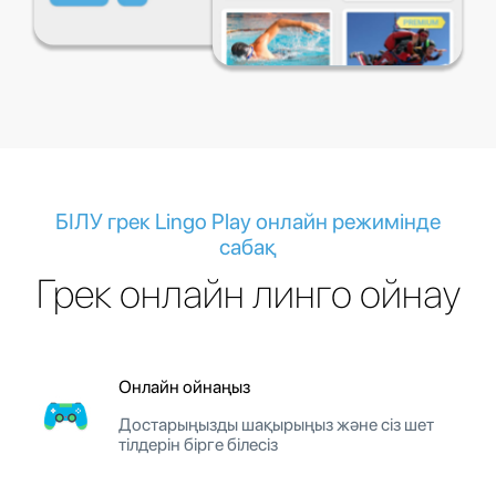
БІЛУ грек Lingo Play онлайн режимінде
сабақ
Грек онлайн линго ойнау
Онлайн ойнаңыз
Достарыңызды шақырыңыз және сіз шет
тілдерін бірге білесіз