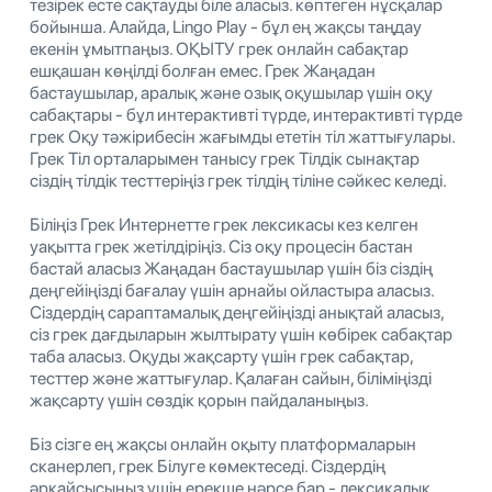
тезірек есте сақтауды біле аласыз. көптеген нұсқалар
бойынша. Алайда, Lingo Play - бұл ең жақсы таңдау
екенін ұмытпаңыз. ОҚЫТУ грек онлайн сабақтар
ешқашан көңілді болған емес. Грек Жаңадан
бастаушылар, аралық және озық оқушылар үшін оқу
сабақтары - бұл интерактивті түрде, интерактивті түрде
грек Оқу тәжірибесін жағымды ететін тіл жаттығулары.
Грек Тіл орталарымен танысу грек Тілдік сынақтар
сіздің тілдік тесттеріңіз грек тілдің тіліне сәйкес келеді.
Біліңіз Грек Интернетте грек лексикасы кез келген
уақытта грек жетілдіріңіз. Сіз оқу процесін бастан
бастай аласыз Жаңадан бастаушылар үшін біз сіздің
деңгейіңізді бағалау үшін арнайы ойластыра аласыз.
Сіздердің сараптамалық деңгейіңізді анықтай аласыз,
сіз грек дағдыларын жылтырату үшін көбірек сабақтар
таба аласыз. Оқуды жақсарту үшін грек сабақтар,
тесттер және жаттығулар. Қалаған сайын, біліміңізді
жақсарту үшін сөздік қорын пайдаланыңыз.
Біз сізге ең жақсы онлайн оқыту платформаларын
сканерлеп, грек Білуге ​​көмектеседі. Сіздердің
әрқайсысыңыз үшін ерекше нәрсе бар - лексикалық