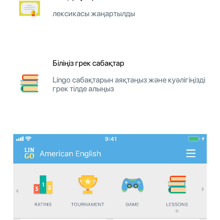
лексикасы жаңартылды
Біліңіз грек сабақтар
Lingo сабақтарын аяқтаңыз және куәлігіңізді
грек тілде алыңыз