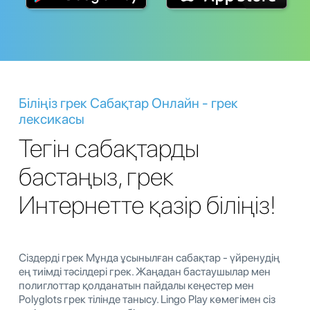
Біліңіз грек Сабақтар Онлайн - грек
лексикасы
Тегін сабақтарды
бастаңыз, грек
Интернетте қазір біліңіз!
Сіздерді грек Мұнда ұсынылған сабақтар - үйренудің
ең тиімді тәсілдері грек. Жаңадан бастаушылар мен
полиглоттар қолданатын пайдалы кеңестер мен
Polyglots грек тілінде танысу. Lingo Play көмегімен сіз