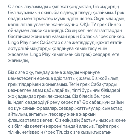
Сіз осы лауазымды оқып жатқандықтан, біз сіздердің
бұл лауазымын оқып, біз сіздерді тілеуді қалаймыз. Грек
сөздер мен тіркестер мүмкіндігінше тез. Оқушылардың
көпшілігі ашуланған және скучно. ОҚЫТУ грек Линго
ойнаумен лексика көңілді. Сіз ең көп негізгі заттардан
бастайсыз және көп ұзамай еркін боласыз грек спикер.
Lingo Play грек Сабақтар сізге жетілдіруді қажет ететін
әртүрлі аймақтарды қолдануға көмектесу үшін
жасалған. Lingo Play көмегімен сіз грек) сөздерді өте
жағымды,
Біз сізге оқу, тыңдау және жазуды үйренуге
көмектесетін ерекше әдіс таптық жағы. Біз жойылып,
грек тілдерімен жойыламыз. Тегін грек Сабақтарды
кез-келген адам қабылдайды, тіпті бұрынғы білімдері
жоқ адамдар грек лексикасы. Сіз білесіз бе, грек
ішіндегі сөздерді үйрену керек пе? Әр сабақ күн сайын
әр күн сайын фразалар, сөздер, жаттығулар, сынақтар,
айтылым, айтылым, тексеру және жарқын
флэшкарталар келеді. Сіз өзіңіздің бастығыңызсыз және
сіз білгіңіз келетін нәрсені таңдай аласыз. Теріге грек
тілінің негіздерін (грек Тіл, сіз сізге қызықтыратын