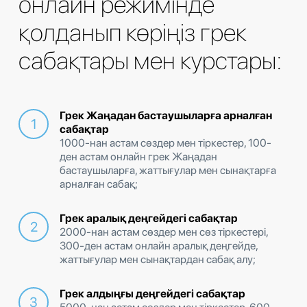
онлайн режимінде
қолданып көріңіз грек
сабақтары мен курстары:
Грек Жаңадан бастаушыларға арналған
сабақтар
1000-нан астам сөздер мен тіркестер, 100-
ден астам онлайн грек Жаңадан
бастаушыларға, жаттығулар мен сынақтарға
арналған сабақ;
Грек аралық деңгейдегі сабақтар
2000-нан астам сөздер мен сөз тіркестері,
300-ден астам онлайн аралық деңгейде,
жаттығулар мен сынақтардан сабақ алу;
Грек алдыңғы деңгейдегі сабақтар