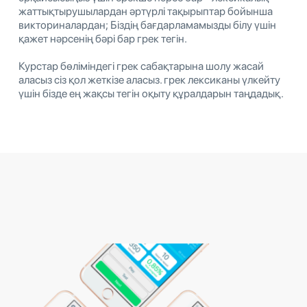
жаттықтырушылардан әртүрлі тақырыптар бойынша
викториналардан; Біздің бағдарламамызды білу үшін
қажет нәрсенің бәрі бар грек тегін.
Курстар бөліміндегі грек сабақтарына шолу жасай
аласыз сіз қол жеткізе аласыз. грек лексиканы үлкейту
үшін бізде ең жақсы тегін оқыту құралдарын таңдадық.