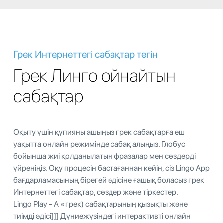
Грек Интернеттегі сабақтар тегін
Грек Линго ойнайтын
сабақтар
Оқыту үшін құпияны ашыңыз грек сабақтарға еш
уақытта онлайн режимінде сабақ алыңыз. Глобус
бойынша жиі қолданылатын фразалар мен сөздерді
үйреніңіз. Оқу процесін бастағаннан кейін, сіз Lingo App
бағдарламасының бірегей әдісіне ғашық боласыз грек
Интернеттегі сабақтар, сөздер және тіркестер.
Lingo Play - A «грек) сабақтарының қызықты және
тиімді әдісі]]] Дүниежүзіндегі интерактивті онлайн