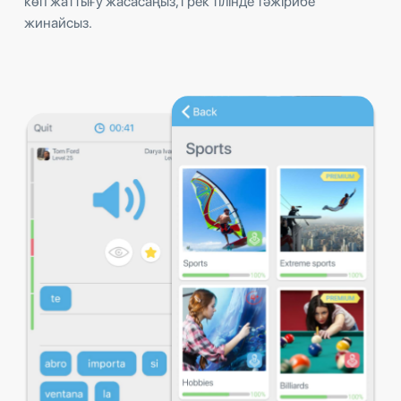
көп жаттығу жасасаңыз, грек тілінде тәжірибе
жинайсыз.