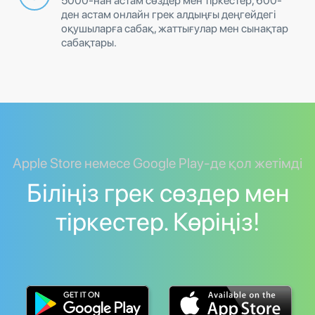
5000-нан астам сөздер мен тіркестер, 600-
ден астам онлайн грек алдыңғы деңгейдегі
оқушыларға сабақ, жаттығулар мен сынақтар
сабақтары.
Apple Store немесе Google Play-де қол жетімді
Біліңіз грек сөздер мен
тіркестер. Көріңіз!