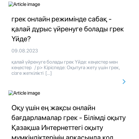
грек онлайн режимінде сабақ -
қалай дұрыс үйренуге болады грек
Үйде?
09.08.2023
қалай үйренуге болады грек Үйде: кеңестер мен
кеңестер / p> Кіріспеде: Оқытуға жету үшін грек,
сізге жеткілікті […]
Оқу үшін ең жақсы онлайн
бағдарламалар грек - Білімді оқыту
Қазақша Интернеттегі оқыту
мүмкіндіктерінің арқасында қол