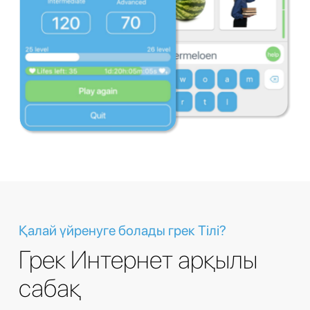
Қалай үйренуге болады грек Тілі?
Грек Интернет арқылы
сабақ