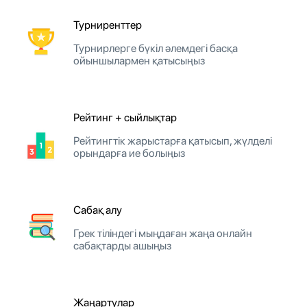
Турниренттер
Турнирлерге бүкіл әлемдегі басқа
ойыншылармен қатысыңыз
Рейтинг + сыйлықтар
Рейтингтік жарыстарға қатысып, жүлделі
орындарға ие болыңыз
Сабақ алу
Грек тіліндегі мыңдаған жаңа онлайн
сабақтарды ашыңыз
Жаңартулар