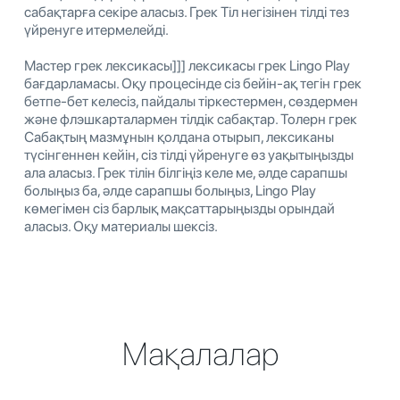
сабақтарға секіре аласыз. Грек Тіл негізінен тілді тез
үйренуге итермелейді.
Мастер грек лексикасы]]] лексикасы грек Lingo Play
бағдарламасы. Оқу процесінде сіз бейін-ақ тегін грек
бетпе-бет келесіз, пайдалы тіркестермен, сөздермен
және флэшкарталармен тілдік сабақтар. Толерн грек
Сабақтың мазмұнын қолдана отырып, лексиканы
түсінгеннен кейін, сіз тілді үйренуге өз уақытыңызды
ала аласыз. Грек тілін білгіңіз келе ме, әлде сарапшы
болыңыз ба, әлде сарапшы болыңыз, Lingo Play
көмегімен сіз барлық мақсаттарыңызды орындай
аласыз. Оқу материалы шексіз.
Мақалалар