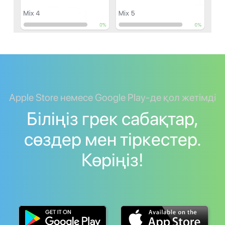
Apple Store немесе Google Play-де қол жетімді
Біліңіз грек сабақтар,
сөздер мен тіркестер.
Көріңіз!