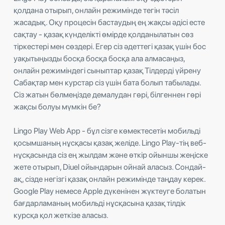
қолдана отырып, онлайн режимінде тегін тәсіл
жасадық. Оқу процесін бастаудың ең жақсы әдісі есте
сақтау - қазақ күнделікті өмірде қолданылатын сөз
тіркестері мен сөздері. Егер сіз әдеттегі қазақ үшін бос
уақытыңызды босқа босқа босқа ала алмасаңыз,
онлайн режиміндегі сыныптар қазақ Тілдерді үйрену
Сабақтар мен курстар сіз үшін бата болып табылады.
Сіз жатын бөлмеңізде демалудан гөрі, білгеннен гөрі
жақсы болуы мүмкін бе?
Lingo Play Web App - бұл сізге көмектесетін мобильді
қосымшаның нұсқасы қазақ желіде. Lingo Play-тің веб-
нұсқасында сіз ең жылдам және өткір ойыншы жеңіске
жете отырып, Diuel ойындарын ойнай аласыз. Сондай-
ақ, сізде негізгі қазақ онлайн режимінде таңдау керек.
Google Play немесе Apple дүкенінен жүктеуге болатын
бағдарламаның мобильді нұсқасына қазақ тілдік
курсқа қол жеткізе аласыз.