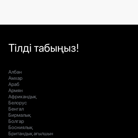
Тілді табыңыз!
Албан
Амхар
Араб
Армян
Африкандық
Белорус
Бенгал
Бирмалық
Болгар
Босниялық
Британдық ағылшын