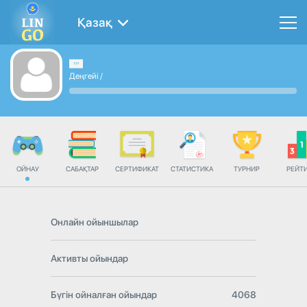
Қазақ
Деңгейі
/
ОЙНАУ
САБАҚТАР
СЕРТИФИКАТ
СТАТИСТИКА
ТУРНИР
РЕЙТ
Онлайн ойыншылар
Активты ойындар
Бүгін ойналған ойындар
4068