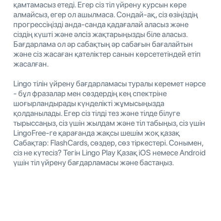
қамтамасыз етеді. Егер сіз тіл үйрену курсын көре
алмайсыз, егер ол ашылмаса. Сондай-ақ, сіз өзіңіздің
прогрессіңізді анда-санда қадағалай аласыз және
сіздің күшті және әлсіз жақтарыңызды біле аласыз.
Бағдарлама ол әр сабақтың әр сабағын бағалайтын
және сіз жасаған қателіктер санын көрсететіндей етіп
жасалған.
Lingo тілін үйрену бағдарламасы туралы керемет нәрсе
- бұл фразалар мен сөздердің кең спектріне
шоғырландырады күнделікті жұмысыңызда
қолданылады. Егер сіз тілді тез және тілде білуге ​​
тырыссаңыз, сіз үшін жылдам және тіл табыңыз, сіз үшін
LingoFree-ге қарағанда жақсы шешім жоқ қазақ
Сабақтар: FlashCards, сөздер, сөз тіркестері. Сонымен,
сіз не күтесіз? Тегін Lingo Play Қазақ iOS немесе Android
үшін тіл үйрену бағдарламасы және бастаңыз.