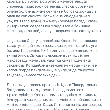
қарайсыз, сіз білесіз, сіз білесіз және сөйлесуді
үйренесіз қазақ еркін сөйлейді. Егер сіз бұрыннан
білетін болсаңыз және сөйлейтін болсаңыз, онда сіз
одан да көп уақытты болжайсыз, сіз одан да көп
уақытты тапсыруыңыз және үйренуіңіз болады қазақ
Интернеттегі сөздер мен оларды әлем бойынша
миллиондаған пайдаланушылармен есте сақтау керек.
Lingo қазақ Оқыту қолданбасы Қазақ тілін щеткамен
тазартуға оңай көмектеседі. Қазақ тілін қалай білуге ​​
болады Тілді күніне 10-15 минут ішінде жылдам және
тиімді біліңіз. Сіз Қазақ лексиканы сенімділікпен
жақсартады және ұзақ уақытқа қажетті деңгейді
сақтайсыз. Қолданбаны кез-келген жерде және кез-
келген жерде пайдаланыңыз: үйде, үйде, таңертең,
таңертең немесе төсекке дейін.
Лингоның ең жақсы ерекшелігі Қазақ Тілдерді оқыту
бағдарламасы, сіз үйренетін сөздер мен сөз
тіркестеріңізде Қазақ динамиктер үшін өте пайдалы,
бұл туралы Қазақ динамиктері үшін өте пайдалы, қазақ
мәтінмәндік сөздер . Қазақ Интернеттегі флэш-сөздер,
сөздер және сөз тіркестері Интернеттегі онлайн