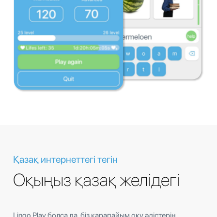
Қазақ интернеттегі тегін
Оқыңыз қазақ желідегі
Lingo Play болса да, біз қарапайым оқу әдістерін