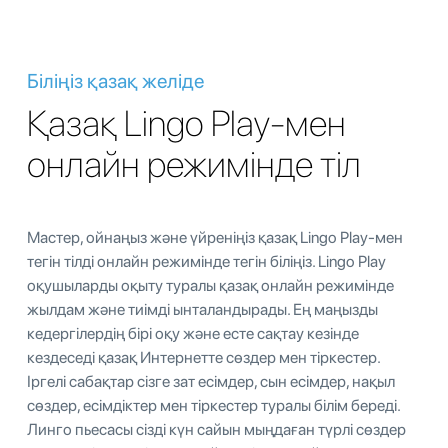
Біліңіз қазақ желіде
Қазақ Lingo Play-мен
онлайн режимінде тіл
Мастер, ойнаңыз және үйреніңіз қазақ Lingo Play-мен
тегін тілді онлайн режимінде тегін біліңіз. Lingo Play
оқушыларды оқыту туралы қазақ онлайн режимінде
жылдам және тиімді ынталандырады. Ең маңызды
кедергілердің бірі оқу және есте сақтау кезінде
кездеседі қазақ Интернетте сөздер мен тіркестер.
Іргелі сабақтар сізге зат есімдер, сын есімдер, нақыл
сөздер, есімдіктер мен тіркестер туралы білім береді.
Линго пьесасы сізді күн сайын мыңдаған түрлі сөздер