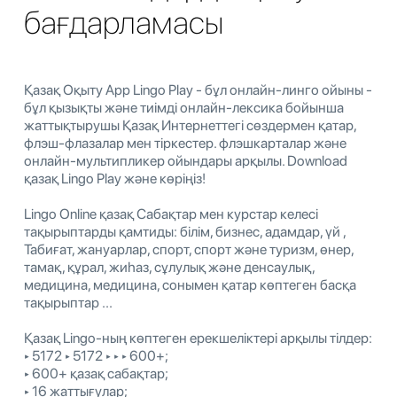
бағдарламасы
Қазақ Оқыту App Lingo Play - бұл онлайн-линго ойыны -
бұл қызықты және тиімді онлайн-лексика бойынша
жаттықтырушы Қазақ Интернеттегі сөздермен қатар,
флэш-флазалар мен тіркестер. флэшкарталар және
онлайн-мультипликер ойындары арқылы. Download
қазақ Lingo Play және көріңіз!
Lingo Online қазақ Сабақтар мен курстар келесі
тақырыптарды қамтиды: білім, бизнес, адамдар, үй ,
Табиғат, жануарлар, спорт, спорт және туризм, өнер,
тамақ, құрал, жиһаз, сұлулық және денсаулық,
медицина, медицина, сонымен қатар көптеген басқа
тақырыптар ...
Қазақ Lingo-ның көптеген ерекшеліктері арқылы тілдер:
‣ 5172 ‣ 5172 ‣ ‣ ‣ 600+;
‣ 600+ қазақ сабақтар;
‣ 16 жаттығулар;