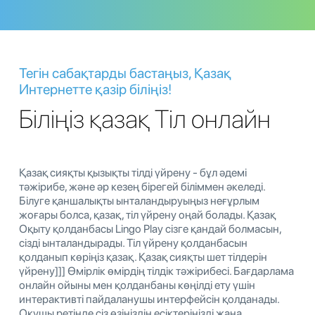
Тегін сабақтарды бастаңыз, Қазақ
Интернетте қазір біліңіз!
Біліңіз қазақ Тіл онлайн
Қазақ сияқты қызықты тілді үйрену - бұл әдемі
тәжірибе, және әр кезең бірегей біліммен әкеледі.
Білуге ​​қаншалықты ынталандыруыңыз неғұрлым
жоғары болса, қазақ, тіл үйрену оңай болады. Қазақ
Оқыту қолданбасы Lingo Play сізге қандай болмасын,
сізді ынталандырады. Тіл үйрену қолданбасын
қолданып көріңіз қазақ. Қазақ сияқты шет тілдерін
үйрену]]] Өмірлік өмірдің тілдік тәжірибесі. Бағдарлама
онлайн ойыны мен қолданбаны көңілді ету үшін
интерактивті пайдаланушы интерфейсін қолданады.
Оқушы ретінде сіз өзіңіздің есіктеріңізді жаңа