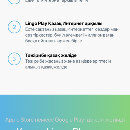
Late Тіл Интернет арқылы тегін
Lingo Play Қазақ Интернет арқылы
Есте сақтаңыз қазақ Интернеттегі сөздер мен
сөз тіркестері бүкіл әлемдегі миллиондаған
басқа ойыншылармен бірге
Тәжірибе қазақ желіде
Тәжірибе жасаңыз және өзіңізде әріптесін
алыңыз қазақ желіде
Apple Store немесе Google Play-де қол жетімді