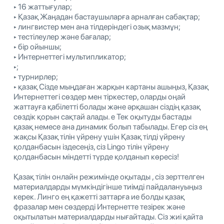
‣ 16 жаттығулар;
‣ Қазақ Жаңадан бастаушыларға арналған сабақтар;
‣ лингвистер мен ана тілдеріндегі озық мазмұн;
‣ тестілеулер және бағалар;
‣ бір ойыншы;
‣ Интернеттегі мультипликатор;
‣;
‣ турнирлер;
‣ қазақ Сізде мыңдаған жарқын картаны ашыңыз, Қазақ
Интернеттегі сөздер мен тіркестер, оларды оңай
жаттауға қабілетті болады және әрқашан сіздің қазақ
сөздік қорын сақтай алады. e Тек оқытуды бастады
қазақ немесе ана динамик болып табылады. Егер сіз ең
жақсы Қазақ тілін үйрену үшін Қазақ тілді үйрену
қолданбасын іздесеңіз, сіз Lingo тілін үйрену
қолданбасын міндетті түрде қолданып көресіз!
Қазақ тілін онлайн режимінде оқытады , сіз зерттелген
материалдарды мүмкіндігінше тиімді пайдалануыңыз
керек. Линго ең қажетті заттарға ие болды қазақ
фразалар мен сөздерді Интернетте тезірек және
оқытылатын материалдарды нығайтады. Сіз жиі қайта