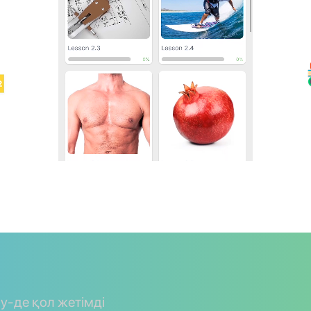
ay-де қол жетімді