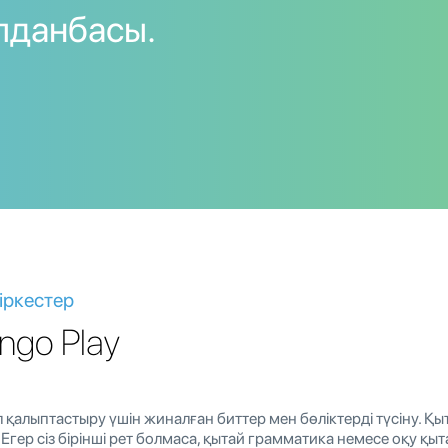
лданбасы.
іркестер
ngo Play
іл қалыптастыру үшін жиналған биттер мен бөліктерді түсіну. Қыта
Егер сіз бірінші рет болмаса, қытай грамматика немесе оқу қытай 