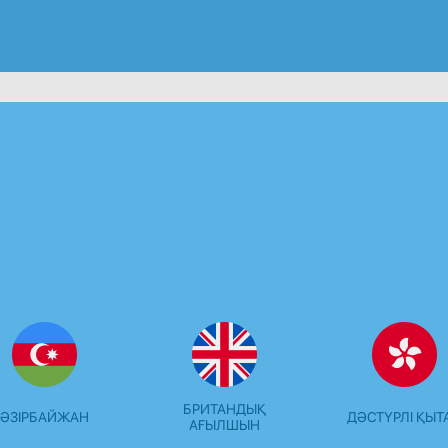
БРИТАНДЫҚ
ӘЗІРБАЙЖАН
ДӘСТҮРЛІ ҚЫТ
АҒЫЛШЫН