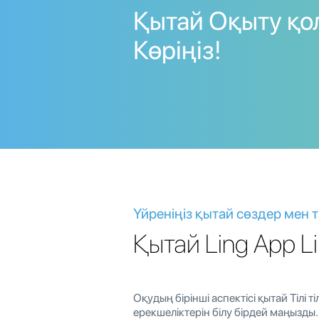
Қытай Оқыту қо
Көріңіз!
Үйреніңіз қытай сөздер мен т
Қытай Ling App Li
Оқудың бірінші аспектісі қытай Тілі т
ерекшеліктерін білу бірдей маңызды. 