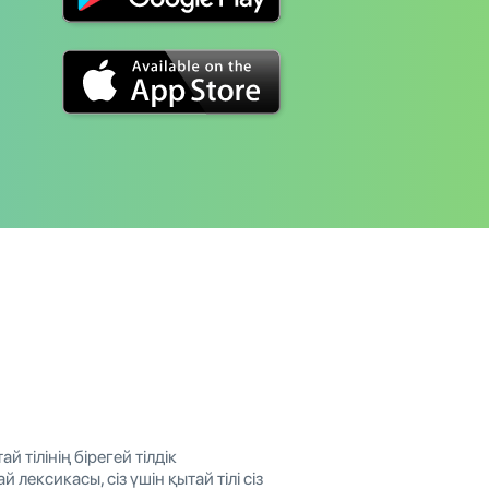
й тілінің бірегей тілдік
лексикасы, сіз үшін қытай тілі сіз