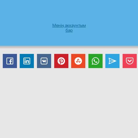
Менің аккаунтым
бар