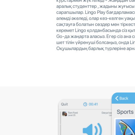
курстармен жүктеледі - Жаңадан ба
аралық студенттер , жадыны жуғысы 
сарапшылар. Lingo Play бағдарламасы
әлемді әкеледі, олар кез-келген уақы
сақтауға болатын сөздер мен тіркес
керемет Lingo қолданбасында сіз қы
Go-да жаңарта аласыз. Егер сіз ана 
шет тілін үйренуші болсаңыз, онда Li
Оқушылардың барлық түрлеріне арн