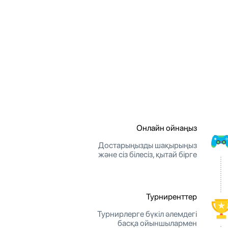
Онлайн ойнаңыз
Достарыңызды шақырыңыз
және сіз білесіз, қытай бірге
Турниренттер
Турнирлерге бүкіл әлемдегі
басқа ойыншылармен