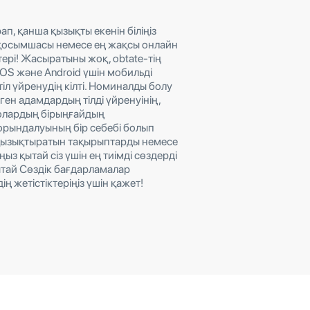
п, қанша қызықты екенін біліңіз
 қосымшасы немесе ең жақсы онлайн
тері! Жасыратыны жоқ, obtate-тің
 iOS және Android үшін мобильді
іл үйренудің кілті. Номиналды болу
еген адамдардың тілді үйренуінің,
 олардың бірыңғайдың
 орындалуының бір себебі болып
 қызықтыратын тақырыптарды немесе
ңыз қытай сіз үшін ең тиімді сөздерді
ытай Сөздік бағдарламалар
ің жетістіктеріңіз үшін қажет!