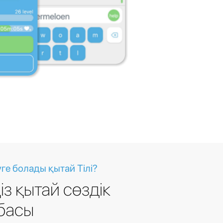
ге болады қытай Тілі?
із қытай сөздік
басы