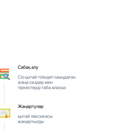
Сабақ алу
Сіз қытай тіліндегі мыңдаған
жаңа сөздер мен
тіркестерді таба аласыз
Жаңартулар
қытай лексикасы
жаңартылды