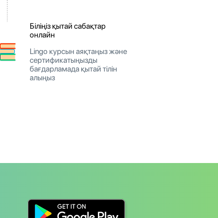
Біліңіз қытай сабақтар
онлайн
Lingo курсын аяқтаңыз және
сертификатыңызды
бағдарламада қытай тілін
алыңыз