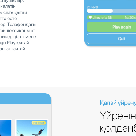
стаушылар,
келетін
 сізге қытай
тта есте
тер. Телефондағы
тай лексиканы of
спикеріңіз немесе
ngo Play қытай
алған қытай
Қалай үйрену
Үйренің
қолдан