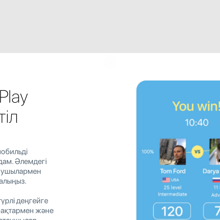
Play
тіл
обильді
дам. Әлемдегі
нушылармен
 алыңыз.
түрлі деңгейге
бақтармен және