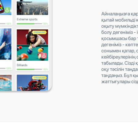
Айналаңызға қара
қытай мобильді
оқыту мүмкіндік
болу дегеніміз -
қосымшасы бар т
дегеніміз - көпт
сонымен қатар,
кейбіреулерінің
табылады. Сізді
оқу тәсілін таңда
таңдаңыз. Бұл қ
жаттығулары сізд