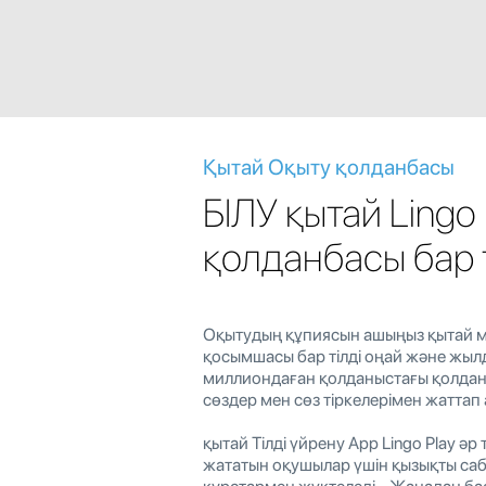
Қытай Оқыту қолданбасы
БІЛУ қытай Lingo 
қолданбасы бар 
Оқытудың құпиясын ашыңыз қытай м
қосымшасы бар тілді оңай және жыл
миллиондаған қолданыстағы қолда
сөздер мен сөз тіркелерімен жаттап
қытай Тілді үйрену App Lingo Play әр 
жататын оқушылар үшін қызықты са