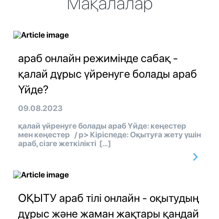
Мақалалар
араб онлайн режимінде сабақ -
қалай дұрыс үйренуге болады араб
Үйде?
09.08.2023
қалай үйренуге болады араб Үйде: кеңестер
мен кеңестер / p> Кіріспеде: Оқытуға жету үшін
араб, сізге жеткілікті […]
ОҚЫТУ араб тілі онлайн - оқытудың
дұрыс және жаман жақтары қандай