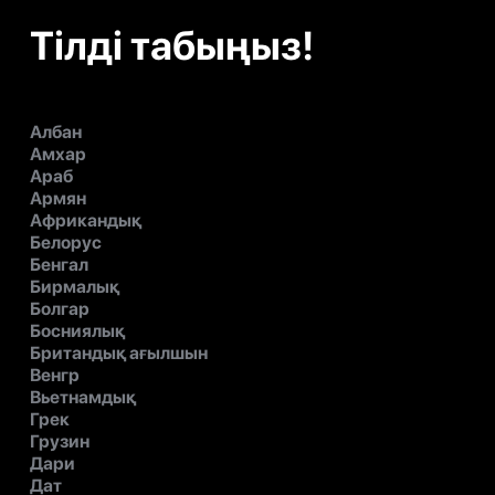
Тілді табыңыз!
Албан
Амхар
Араб
Армян
Африкандық
Белорус
Бенгал
Бирмалық
Болгар
Босниялық
Британдық ағылшын
Венгр
Вьетнамдық
Грек
Грузин
Дари
Дат