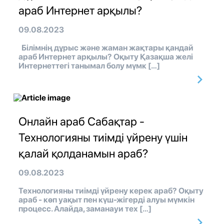
араб Интернет арқылы?
09.08.2023
Білімнің дұрыс және жаман жақтары қандай
араб Интернет арқылы? Оқыту Қазақша желі
Интернеттегі танымал болу мүмк […]
Онлайн араб Сабақтар -
Технологияны тиімді үйрену үшін
қалай қолданамын араб?
09.08.2023
Технологияны тиімді үйрену керек араб? Оқыту
араб - көп уақыт пен күш-жігерді алуы мүмкін
процесс. Алайда, заманауи тех […]