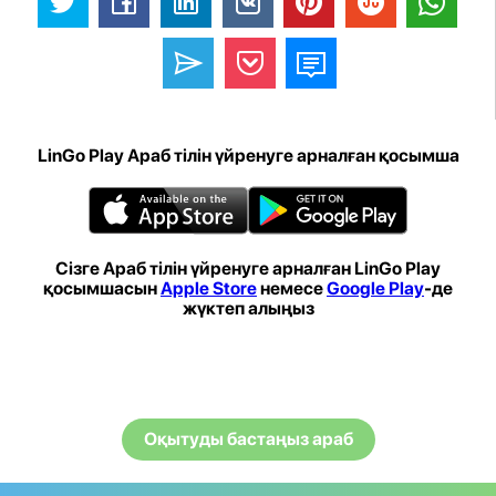
LinGo Play Араб тілін үйренуге арналған қосымша
Сізге Араб тілін үйренуге арналған LinGo Play
қосымшасын
Apple Store
немесе
Google Play
-де
жүктеп алыңыз
Оқытуды бастаңыз араб