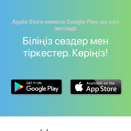
Apple Store немесе Google Play-де қол
жетімді
Біліңіз сөздер мен
тіркестер. Көріңіз!