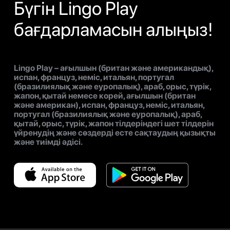
Бүгін Lingo Play
бағдарламасын алыңыз!
Lingo Play – ағылшын (британ және американдық),
испан, француз, неміс, итальян, португал
(бразилиялық және еуропалық), араб, орыс, түрік,
жапон, қытай немесе корей, ағылшын (британ
және американ), испан, француз, неміс, итальян,
португал (бразилиялық және еуропалық), араб,
қытай, орыс, түрік, жапон тілдеріндегі шет тілдерін
үйренудің және сөздерді есте сақтаудың қызықты
және тиімді әдісі.