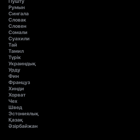
Пушту
Румын
Сингала
Словак
Словен
Сомали
Суахили
Тай
Тамил
Түрік
Украиндық
Урду
Фин
Француз
Хинди
Хорват
Чех
Швед
Эстониялық
Қазақ
Әзірбайжан