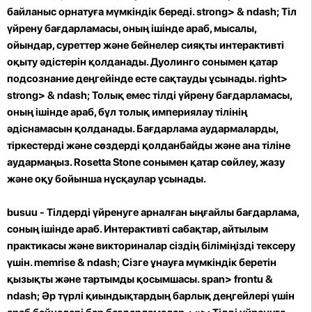
байланыс орнатуға мүмкіндік береді.
strong>
& ndash; Тіл
үйрену бағдарламасы, оның ішінде араб, мысалы,
ойындар, суреттер және бейнелер сияқты интерактивті
оқыту әдістерін қолданады. Дуолинго сонымен қатар
подсознание деңгейінде есте сақтауды ұсынады.
right>
strong>
& ndash; Толық емес тілді үйрену бағдарламасы,
оның ішінде араб, бұл толық империялау тілінің
әдіснамасын қолданады. Бағдарлама аудармаларды,
тіркестерді және сөздерді қолданбайды және ана тіліне
аудармаңыз. Rosetta Stone сонымен қатар сөйлеу, жазу
және оқу бойынша нұсқаулар ұсынады.
busuu -
Тілдерді үйренуге арналған ыңғайлы бағдарлама,
соның ішінде араб. Интерактивті сабақтар, айтылым
практикасы және викториналар сіздің біліміңізді тексеру
үшін.
memrise
& ndash; Сізге ұнауға мүмкіндік беретін
қызықты және тартымды қосымшасы. span>
frontu
&
ndash; Әр түрлі қиындықтардың барлық деңгейлері үшін