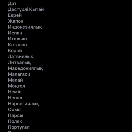
Дат
Дәстүрлі Қытай
Еврей
Жапон
Индонезиялық
Испан
Итальян
Каталон
Корей
Латвиялық
Литвалық
Македониялық
Малагаси
Малай
Моңғол
Неміс
Непал
Норвегиялық
Орыс
Парсы
Поляк
Португал