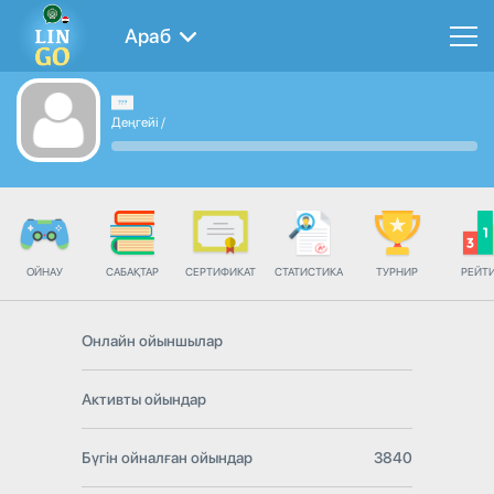
Араб
Деңгейі
/
ОЙНАУ
САБАҚТАР
СЕРТИФИКАТ
СТАТИСТИКА
ТУРНИР
РЕЙТ
Онлайн ойыншылар
Активты ойындар
Бүгін ойналған ойындар
3840