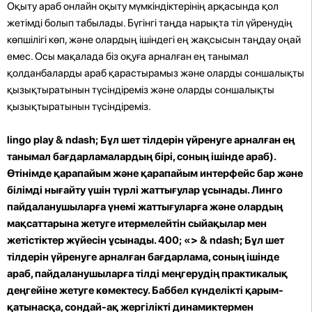
Оқыту араб онлайн оқыту мүмкіндіктерінің арқасында қол
жетімді болып табылады. Бүгінгі таңда нарықта тіл үйренудің
көпшілігі көп, және олардың ішіндегі ең жақсысын таңдау оңай
емес. Осы мақалада біз оқуға арналған ең танымал
қолданбаларды араб қарастырамыз және оларды соншалықты
қызықтыратынын түсіндіреміз және оларды соншалықты
қызықтыратынын түсіндіреміз.
lingo play
& ndash; Бұл шет тілдерін үйренуге арналған ең
танымал бағдарламалардың бірі, соның ішінде араб).
Өтінімде қарапайым және қарапайым интерфейс бар және
білімді нығайту үшін түрлі жаттығулар ұсынады. Линго
пайдаланушыларға үнемі жаттығуларға және олардың
мақсаттарына жетуге итермелейтін сыйақылар мен
жетістіктер жүйесін ұсынады. 400; «> & ndash; Бұл шет
тілдерін үйренуге арналған бағдарлама, соның ішінде
араб, пайдаланушыларға тілді меңгерудің практикалық
деңгейіне жетуге көмектесу. Баббел күнделікті қарым-
қатынасқа, сондай-ақ жергілікті динамиктермен