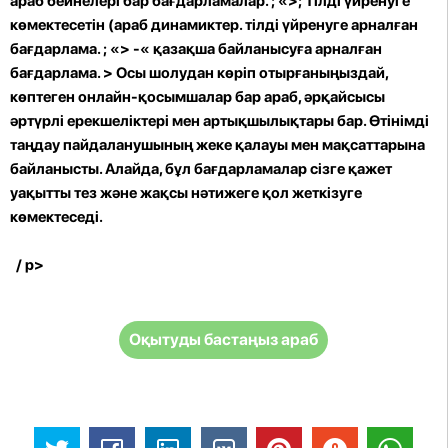
араб бейнелері бар бағдарламалар. ; «>; Тілді үйренуге
көмектесетін (араб динамиктер. тілді үйренуге арналған
бағдарлама. ; «> -« қазақша байланысуға арналған
бағдарлама. > Осы шолудан көріп отырғаныңыздай,
көптеген онлайн-қосымшалар бар араб, әрқайсысы
әртүрлі ерекшеліктері мен артықшылықтары бар. Өтінімді
таңдау пайдаланушының жеке қалауы мен мақсаттарына
байланысты. Алайда, бұл бағдарламалар сізге қажет
уақытты тез және жақсы нәтижеге қол жеткізуге
көмектеседі.
/ p>
Оқытуды бастаңыз араб