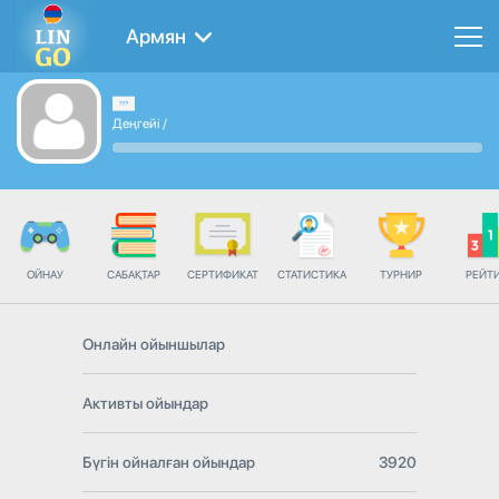
Армян
Деңгейі
/
ОЙНАУ
САБАҚТАР
СЕРТИФИКАТ
СТАТИСТИКА
ТУРНИР
РЕЙТ
Онлайн ойыншылар
Активты ойындар
Бүгін ойналған ойындар
3920