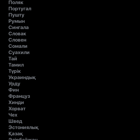
Поляк
Португал
Пушту
Румын
Сингала
Словак
Словен
Сомали
Суахили
Тай
Тамил
Түрік
Украиндық
Урду
Фин
Француз
Хинди
Хорват
Чех
Швед
Эстониялық
Қазақ
Әзірбайжан