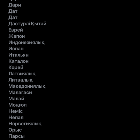
Дари
Дат
Дат
Дәстүрлі Қытай
Еврей
Жапон
Индонезиялық
Испан
Итальян
Каталон
Корей
Латвиялық
Литвалық
Македониялық
Малагаси
Малай
Моңғол
Неміс
Непал
Норвегиялық
Орыс
Парсы