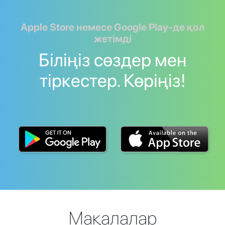
Apple Store немесе Google Play-де қол
жетімді
Біліңіз сөздер мен
тіркестер. Көріңіз!
Мақалалар