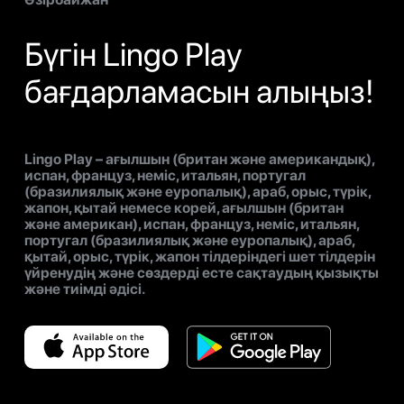
Бүгін Lingo Play
бағдарламасын алыңыз!
Lingo Play – ағылшын (британ және американдық),
испан, француз, неміс, итальян, португал
(бразилиялық және еуропалық), араб, орыс, түрік,
жапон, қытай немесе корей, ағылшын (британ
және американ), испан, француз, неміс, итальян,
португал (бразилиялық және еуропалық), араб,
қытай, орыс, түрік, жапон тілдеріндегі шет тілдерін
үйренудің және сөздерді есте сақтаудың қызықты
және тиімді әдісі.