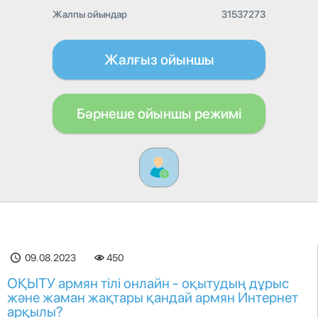
Жалпы ойындар
31537273
Жалғыз ойыншы
Бәрнеше ойыншы режимі
09.08.2023
450
ОҚЫТУ армян тілі онлайн - оқытудың дұрыс
және жаман жақтары қандай армян Интернет
арқылы?