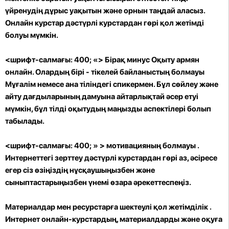
үйренудің дұрыс уақытын және орнын таңдай аласыз.
Онлайн курстар дәстүрлі курстардан гөрі қол жетімді
болуы мүмкін.
<шрифт-салмағы: 400; «> Бірақ
минус
Оқыту армян
онлайн. Олардың бірі -
тікелей байланыстың болмауы
Мұғалім немесе ана тіліндегі спикермен. Бұл сөйлеу және
айту дағдыларының дамуына айтарлықтай әсер етуі
мүмкін, бұл тілді оқытудың маңызды аспектілері болып
табылады.
<шрифт-салмағы: 400; » >
мотивацияның болмауы
.
Интернеттегі зерттеу дәстүрлі курстардан гөрі аз, әсіресе
егер сіз өзіңіздің нұсқаушыңызбен және
сыныптастарыңызбен үнемі өзара әрекеттеспеңіз.
Материалдар мен ресурстарға шектеулі қол жетімділік
.
Интернет онлайн-курстардың, материалдарды және оқуға