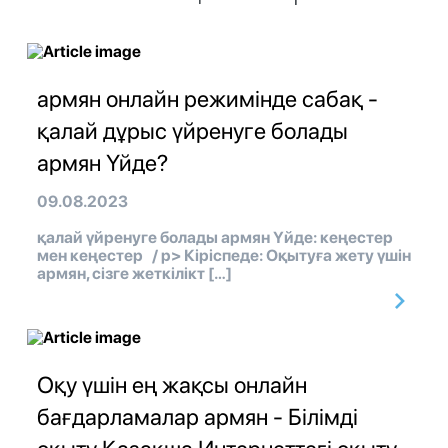
армян онлайн режимінде сабақ -
қалай дұрыс үйренуге болады
армян Үйде?
09.08.2023
қалай үйренуге болады армян Үйде: кеңестер
мен кеңестер / p> Кіріспеде: Оқытуға жету үшін
армян, сізге жеткілікт […]
Оқу үшін ең жақсы онлайн
бағдарламалар армян - Білімді