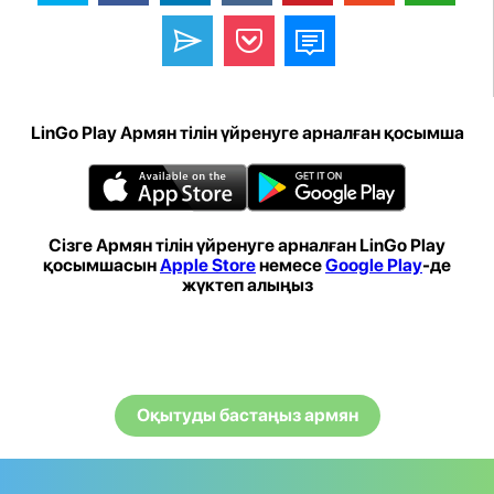
LinGo Play Армян тілін үйренуге арналған қосымша
Сізге Армян тілін үйренуге арналған LinGo Play
қосымшасын
Apple Store
немесе
Google Play
-де
жүктеп алыңыз
Оқытуды бастаңыз армян