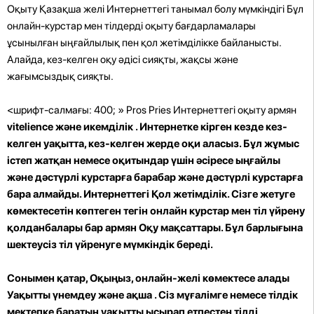
Оқыту Қазақша желі Интернеттегі танымал болу мүмкіндігі Бұл
онлайн-курстар мен тілдерді оқыту бағдарламалары
ұсынылған ыңғайлылық пен қол жетімділікке байланысты.
Алайда, кез-келген оқу әдісі сияқты, жақсы және
жағымсыздық сияқты.
<шрифт-салмағы: 400; » Pros Pries
Интернеттегі оқыту армян
vitelience және икемділік
. Интернетке кірген кезде кез-
келген уақытта, кез-келген жерде оқи аласыз. Бұл жұмыс
істеп жатқан немесе оқитындар үшін әсіресе ыңғайлы
және дәстүрлі курстарға барабар және дәстүрлі курстарға
бара алмайды. Интернеттегі
Қол жетімділік.
Сізге жетуге
көмектесетін көптеген тегін онлайн курстар мен тіл үйрену
қолданбалары бар армян Оқу мақсаттары. Бұл барлығына
шектеусіз тіл үйренуге мүмкіндік береді.
Сонымен қатар, Оқыңыз, онлайн-желі көмектесе алады
Уақытты үнемдеу және ақша
. Сіз мұғалімге немесе тілдік
мектепке баратын уақытты ысырап етпестен тілді