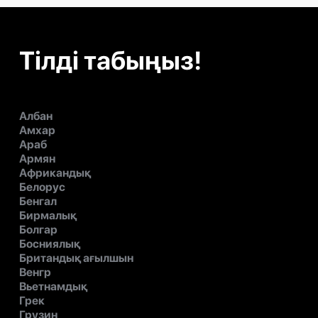
Тілді табыңыз!
Албан
Амхар
Араб
Армян
Африкандық
Белорус
Бенгал
Бирмалық
Болгар
Босниялық
Британдық ағылшын
Венгр
Вьетнамдық
Грек
Грузин