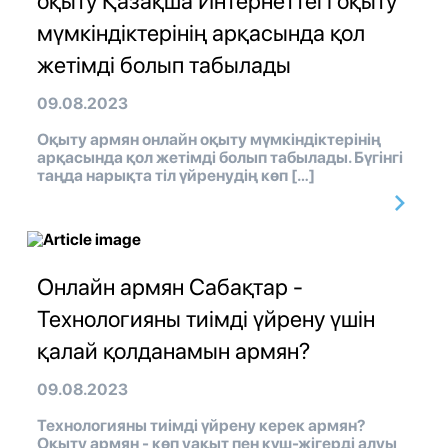
оқыту Қазақша Интернеттегі оқыту
мүмкіндіктерінің арқасында қол
жетімді болып табылады
09.08.2023
Оқыту армян онлайн оқыту мүмкіндіктерінің
арқасында қол жетімді болып табылады. Бүгінгі
таңда нарықта тіл үйренудің көп […]
Онлайн армян Сабақтар -
Технологияны тиімді үйрену үшін
қалай қолданамын армян?
09.08.2023
Технологияны тиімді үйрену керек армян?
Оқыту армян - көп уақыт пен күш-жігерді алуы