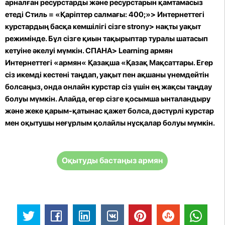
арналған ресурстарды және ресурстарын қамтамасыз
етеді Стиль = «Қаріптер салмағы: 400;»> Интернеттегі
курстардың басқа кемшілігі сізге
strony>
нақты уақыт
режимінде. Бұл сізге қиын тақырыптар туралы шатасып
кетуіне әкелуі мүмкін. СПАНА>
Learning армян
Интернеттегі «армян« Қазақша «Қазақ Мақсаттары. Егер
сіз икемді кестені таңдап, уақыт пен ақшаны үнемдейтін
болсаңыз, онда онлайн курстар сіз үшін ең жақсы таңдау
болуы мүмкін. Алайда, егер сізге қосымша ынталандыру
және жеке қарым-қатынас қажет болса, дәстүрлі курстар
мен оқытушы неғұрлым қолайлы нұсқалар болуы мүмкін.
Оқытуды бастаңыз армян