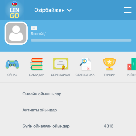
Әзірбайжан
Деңгейі
/
ОЙНАУ
САБАҚТАР
СЕРТИФИКАТ
СТАТИСТИКА
ТУРНИР
РЕЙТ
Онлайн ойыншылар
Активты ойындар
Бүгін ойналған ойындар
4316