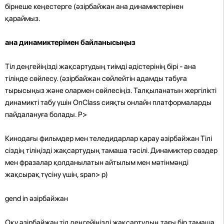
бірнеше кеңестерге (әзірбайжан ана динамиктерінен
қараймыз.
ана ​​динамиктерімен байланысыңыз
Тіл деңгейіңізді жақсартудың тиімді әдістерінің бірі - ана
тілінде сөйлесу. (әзірбайжан сөйлейтін адамды табуға
тырысыңыз және олармен сөйлесіңіз. Талқыланатын жергілікті
динамикті табу үшін OnClass сияқты онлайн платформаларды
пайдалануға болады. P>
Кинодағы фильмдер мен теледидарлар қарау әзірбайжан Тілі
сіздің тіліңізді жақсартудың тамаша тәсілі. Динамиктер сөздер
мен фразалар қолданылатын айтылым мен мәтінмәнді
жақсырақ түсіну үшін, span> p)
gend in әзірбайжан
Оқу әзірбайжан тіл деңгейіңізді жақсартудың тағы бір тамаша