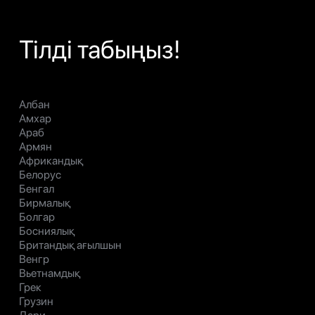
Тілді табыңыз!
Албан
Амхар
Араб
Армян
Африкандық
Белорус
Бенгал
Бирмалық
Болгар
Босниялық
Британдық ағылшын
Венгр
Вьетнамдық
Грек
Грузин