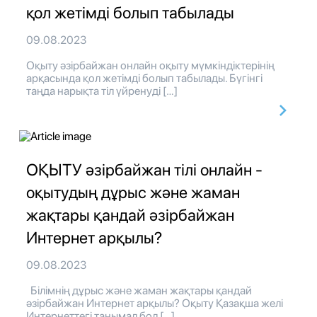
қол жетімді болып табылады
09.08.2023
Оқыту әзірбайжан онлайн оқыту мүмкіндіктерінің
арқасында қол жетімді болып табылады. Бүгінгі
таңда нарықта тіл үйренуді […]
ОҚЫТУ әзірбайжан тілі онлайн -
оқытудың дұрыс және жаман
жақтары қандай әзірбайжан
Интернет арқылы?
09.08.2023
Білімнің дұрыс және жаман жақтары қандай
әзірбайжан Интернет арқылы? Оқыту Қазақша желі
Интернеттегі танымал бол […]