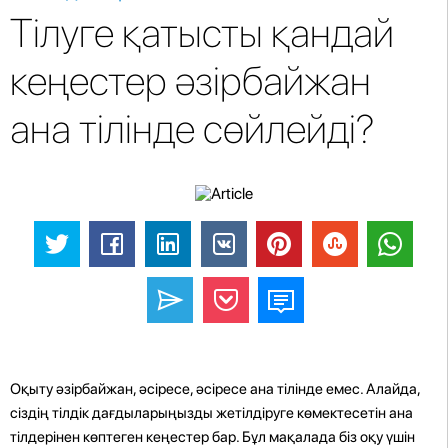
Тілуге ​​қатысты қандай
кеңестер әзірбайжан
ана тілінде сөйлейді?
Оқыту әзірбайжан, әсіресе, әсіресе ана тілінде емес. Алайда,
сіздің тілдік дағдыларыңызды жетілдіруге көмектесетін ана
тілдерінен көптеген кеңестер бар. Бұл мақалада біз оқу үшін