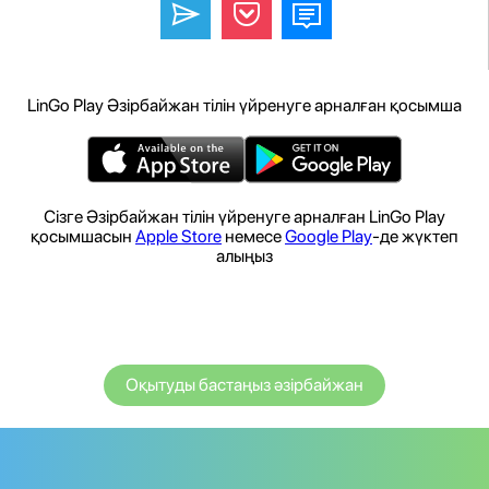
LinGo Play Әзірбайжан тілін үйренуге арналған қосымша
Сізге Әзірбайжан тілін үйренуге арналған LinGo Play
қосымшасын
Apple Store
немесе
Google Play
-де жүктеп
алыңыз
Оқытуды бастаңыз әзірбайжан