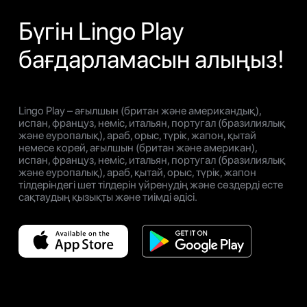
Бүгін Lingo Play
бағдарламасын алыңыз!
Lingo Play – ағылшын (британ және американдық),
испан, француз, неміс, итальян, португал (бразилиялық
және еуропалық), араб, орыс, түрік, жапон, қытай
немесе корей, ағылшын (британ және американ),
испан, француз, неміс, итальян, португал (бразилиялық
және еуропалық), араб, қытай, орыс, түрік, жапон
тілдеріндегі шет тілдерін үйренудің және сөздерді есте
сақтаудың қызықты және тиімді әдісі.