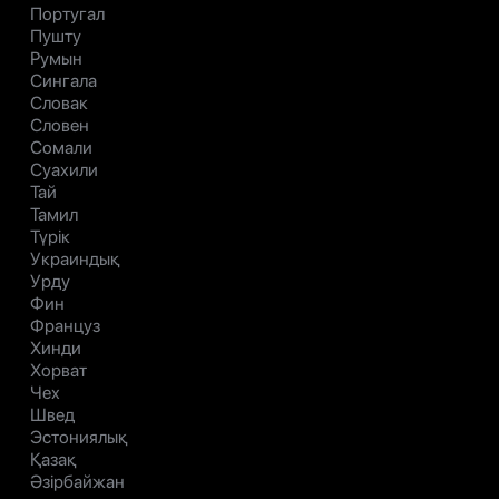
Португал
Пушту
Румын
Сингала
Словак
Словен
Сомали
Суахили
Тай
Тамил
Түрік
Украиндық
Урду
Фин
Француз
Хинди
Хорват
Чех
Швед
Эстониялық
Қазақ
Әзірбайжан