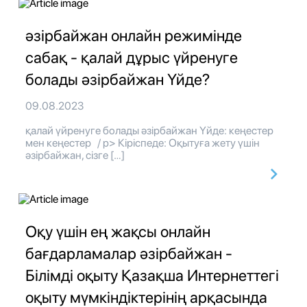
әзірбайжан онлайн режимінде
сабақ - қалай дұрыс үйренуге
болады әзірбайжан Үйде?
09.08.2023
қалай үйренуге болады әзірбайжан Үйде: кеңестер
мен кеңестер / p> Кіріспеде: Оқытуға жету үшін
әзірбайжан, сізге […]
Оқу үшін ең жақсы онлайн
бағдарламалар әзірбайжан -
Білімді оқыту Қазақша Интернеттегі
оқыту мүмкіндіктерінің арқасында