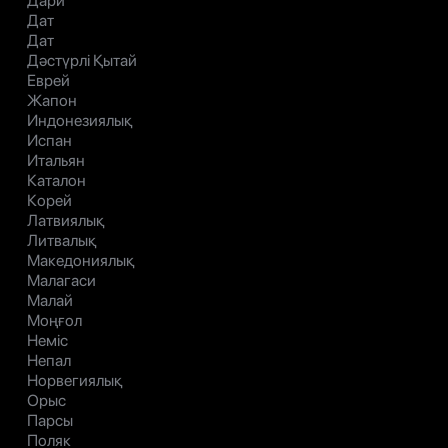
Дари
Дат
Дат
Дәстүрлі Қытай
Еврей
Жапон
Индонезиялық
Испан
Итальян
Каталон
Корей
Латвиялық
Литвалық
Македониялық
Малагаси
Малай
Моңғол
Неміс
Непал
Норвегиялық
Орыс
Парсы
Поляк