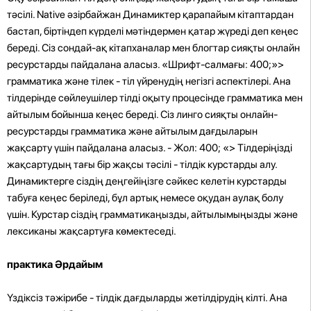
тәсілі. Native әзірбайжан Динамиктер қарапайым кітаптардан
бастап, біртіндеп күрделі мәтіндермен қатар жүреді деп кеңес
береді. Сіз сондай-ақ кітапханалар мен блогтар сияқты онлайн
ресурстарды пайдалана аласыз. «Шрифт-салмағы: 400;»>
грамматика және тілек - тіл үйренудің негізгі аспектілері. Ана
тілдерінде сөйлеушілер тілді оқыту процесінде грамматика мен
айтылым бойынша кеңес береді. Сіз линго сияқты онлайн-
ресурстарды грамматика және айтылым дағдыларын
жақсарту үшін пайдалана аласыз. - Жол: 400; «> Тілдеріңізді
жақсартудың тағы бір жақсы тәсілі - тілдік курстарды алу.
Динамиктерге сіздің деңгейіңізге сәйкес келетін курстарды
табуға кеңес беріледі, бұл артық немесе оқудан аулақ болу
үшін. Курстар сіздің грамматикаңызды, айтылымыңызды және
лексиканы жақсартуға көмектеседі.
практика Әрдайым
Үздіксіз тәжірибе - тілдік дағдыларды жетілдірудің кілті. Ана