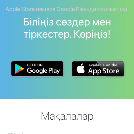
Apple Store немесе Google Play-де қол жетімді
Біліңіз сөздер мен
тіркестер. Көріңіз!
Мақалалар