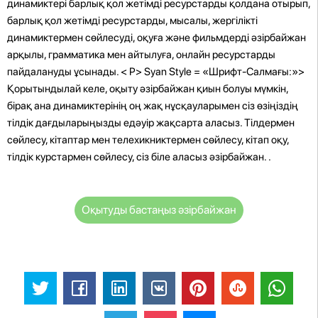
динамиктері барлық қол жетімді ресурстарды қолдана отырып,
барлық қол жетімді ресурстарды, мысалы, жергілікті
динамиктермен сөйлесуді, оқуға және фильмдерді әзірбайжан
арқылы, грамматика мен айтылуға, онлайн ресурстарды
пайдалануды ұсынады.
< P> Syan Style = «Шрифт-Салмағы:»>
Қорытындылай келе, оқыту әзірбайжан қиын болуы мүмкін,
бірақ ана динамиктерінің оң жақ нұсқауларымен сіз өзіңіздің
тілдік дағдыларыңызды едәуір жақсарта аласыз. Тілдермен
сөйлесу, кітаптар мен телехикниктермен сөйлесу, кітап оқу,
тілдік курстармен сөйлесу, сіз біле аласыз әзірбайжан.
.
Оқытуды бастаңыз әзірбайжан