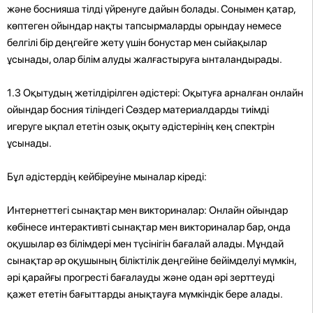
және боснияша тілді үйренуге дайын болады. Сонымен қатар,
көптеген ойындар нақты тапсырмаларды орындау немесе
белгілі бір деңгейге жету үшін бонустар мен сыйақылар
ұсынады, олар білім алуды жалғастыруға ынталандырады.
1.3 Оқытудың жетілдірілген әдістері: Оқытуға арналған онлайн
ойындар босния тіліндегі Сөздер материалдарды тиімді
игеруге ықпал ететін озық оқыту әдістерінің кең спектрін
ұсынады.
Бұл әдістердің кейбіреуіне мыналар кіреді:
Интернеттегі сынақтар мен викториналар: Онлайн ойындар
көбінесе интерактивті сынақтар мен викториналар бар, онда
оқушылар өз білімдері мен түсінігін бағалай алады. Мұндай
сынақтар әр оқушының біліктілік деңгейіне бейімделуі мүмкін,
әрі қарайғы прогресті бағалауды және одан әрі зерттеуді
қажет ететін бағыттарды анықтауға мүмкіндік бере алады.