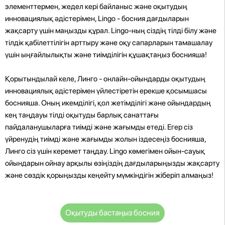
элементтермен, жедел кері байланыс және оқытудың
инновациялық әдістерімен, Lingo - босния дағдыларын
жақсарту үшін маңызды құрал. Lingo-ның сіздің тілді білу және
тілдік қабілеттілігін арттыру және оқу сапарларын тамашалау
үшін ыңғайлылықты және тиімділігін құшақтаңыз боснияша!
Қорытындылай келе, Линго - онлайн-ойындарды оқытудың
инновациялық әдістерімен үйлестіретін ерекше қосымшасы
боснияша. Оның икемділігі, қол жетімділігі және ойындардың
кең таңдауы тілді оқытуды барлық санаттағы
пайдаланушыларға тиімді және жағымды етеді. Егер сіз
үйренудің тиімді және жағымды жолын іздесеңіз боснияша,
Линго сіз үшін керемет таңдау. Lingo көмегімен ойын-сауық
ойындарын ойнау арқылы өзіңіздің дағдыларыңызды жақсарту
және сөздік қорыңызды кеңейту мүмкіндігін жіберіп алмаңыз!
Оқытуды бастаңыз босния