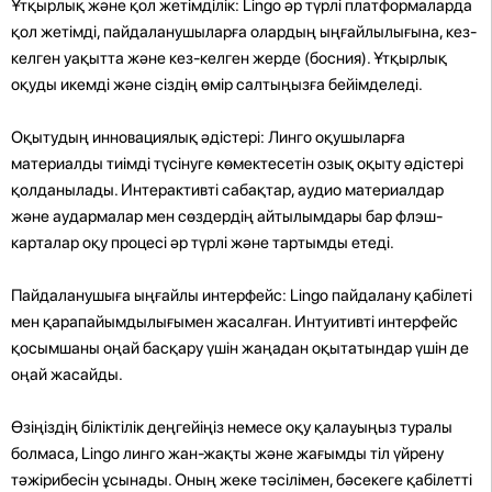
Ұтқырлық және қол жетімділік: Lingo әр түрлі платформаларда
қол жетімді, пайдаланушыларға олардың ыңғайлылығына, кез-
келген уақытта және кез-келген жерде (босния). Ұтқырлық
оқуды икемді және сіздің өмір салтыңызға бейімделеді.
Оқытудың инновациялық әдістері: Линго оқушыларға
материалды тиімді түсінуге көмектесетін озық оқыту әдістері
қолданылады. Интерактивті сабақтар, аудио материалдар
және аудармалар мен сөздердің айтылымдары бар флэш-
карталар оқу процесі әр түрлі және тартымды етеді.
Пайдаланушыға ыңғайлы интерфейс: Lingo пайдалану қабілеті
мен қарапайымдылығымен жасалған. Интуитивті интерфейс
қосымшаны оңай басқару үшін жаңадан оқытатындар үшін де
оңай жасайды.
Өзіңіздің біліктілік деңгейіңіз немесе оқу қалауыңыз туралы
болмаса, Lingo линго жан-жақты және жағымды тіл үйрену
тәжірибесін ұсынады. Оның жеке тәсілімен, бәсекеге қабілетті