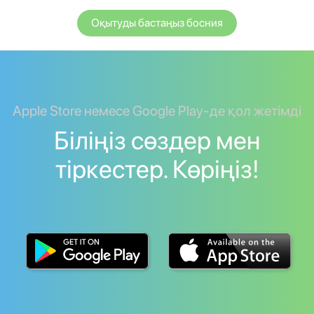
Оқытуды бастаңыз босния
Apple Store немесе Google Play-де қол жетімді
Біліңіз сөздер мен
тіркестер. Көріңіз!