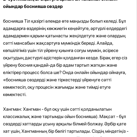
ойындар боснияша сөздер
боснияша Тіл қазіргі әлемде өте маңызды болып келеді. Бұл
адамдарға өздерінің көкжиегін кеңейтуге, әртүрлі елдердегі
адамдармен қарым-қатынасты жеңілдетуге және олардың
сәтті мансабын жақсартуға мүмкіндік береді. Алайда,
көпшілігіміз үшін тіл үйрену қиынға соғуы мүмкін, әсіресе
оқытудың дәстүрлі әдістерін қолданған кезде. Бірақ егер сіз
үйрену босния қандай-да бір адам тартып жатқан және
еліктірер процесс болса ше? Онда онлайн ойындар ойнауға,
«боснияша сөздерді және тіркестерді үйренуге сәтті
көмектесіп, оқу процесін жағымды және тиімді етуге
көмектесті.
Хангман: Хангман - бұл оқу үшін сәтті қолданылатын
классикалық және тартымды ойын боснияша). Мақсат - бұл
сөздерді хаттарды ұсыну арқылы білмей болжау. Әрбір қате
хат үшін, Хангманның бір бөлігі тартылады. Сіздің міндетіңіз -