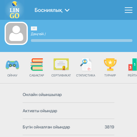
Босниялық
Деңгейі
/
ОЙНАУ
САБАҚТАР
СЕРТИФИКАТ
СТАТИСТИКА
ТУРНИР
РЕЙТ
Онлайн ойыншылар
Активты ойындар
Бүгін ойналған ойындар
3819