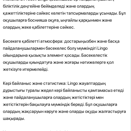
біліктілік деңгейіне бейімделеді және олардың
қажеттіліктеріне сәйкес келетін тапсырмаларды ұсынады. Бұл
оқушыларға боснияша оқуға, ыңғайлы қарқынмен және
олардың жеке қабілеттеріне сәйкес.
Бәсекеге қабілетті атмосфера: достарыңызбен және басқа
пайдаланушылармен бәсекелес болу мүмкіндігі Lingo
ойындарына қызықты элемент қосады. Бәсекелестік
оқушыларды қиындатуға және жоғары нәтижелерге қол
жеткізуге итермелейді.
Кері байланыс және статистика: Lingo жауаптардың
дұрыстығы туралы жедел кері байланысты қамтамасыз етеді
және пайдаланушыларға олардың жетістіктері мен
жетістіктерін бақылауға мүмкіндік береді. Бұл оқушыларға
олардың жақсаруын көруге және оларды оқуды жалғастыруға
шақырады.