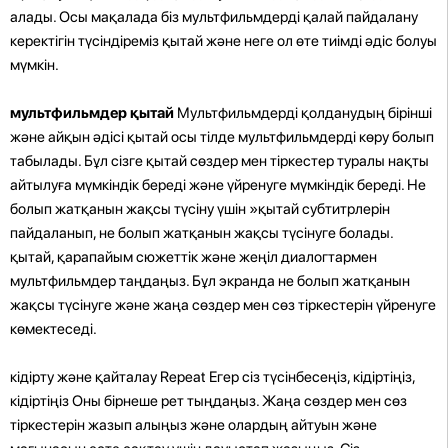
алады. Осы мақалада біз мультфильмдерді қалай пайдалану
керектігін түсіндіреміз қытай және неге ол өте тиімді әдіс болуы
мүмкін.
мультфильмдер қытай
Мультфильмдерді қолданудың бірінші
және айқын әдісі қытай осы тілде мультфильмдерді көру болып
табылады. Бұл сізге қытай сөздер мен тіркестер туралы нақты
айтылуға мүмкіндік береді және үйренуге мүмкіндік береді. Не
болып жатқанын жақсы түсіну үшін »қытай субтитрлерін
пайдаланып, не болып жатқанын жақсы түсінуге болады.
қытай, қарапайым сюжеттік және жеңіл диалогтармен
мультфильмдер таңдаңыз. Бұл экранда не болып жатқанын
жақсы түсінуге және жаңа сөздер мен сөз тіркестерін үйренуге
көмектеседі.
кідірту және қайталау
Repeat
Егер сіз түсінбесеңіз, кідіртіңіз,
кідіртіңіз Оны бірнеше рет тыңдаңыз. Жаңа сөздер мен сөз
тіркестерін жазып алыңыз және олардың айтуын және