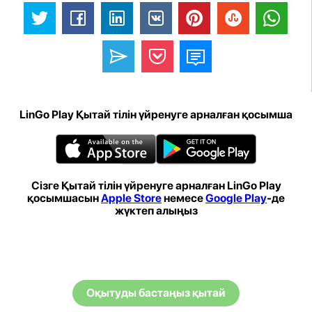
LinGo Play Қытай тілін үйренуге арналған қосымша
Сізге Қытай тілін үйренуге арналған LinGo Play
қосымшасын
Apple Store
немесе
Google Play
-де
жүктеп алыңыз
Оқытуды бастаңыз қытай