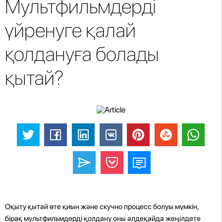
Мультфильмдерді
үйренуге қалай
қолдануға болады
қытай?
Оқыту қытай өте қиын және скучно процесс болуы мүмкін,
бірақ мультфильмдерді қолдану оны әлдеқайда жеңілдете