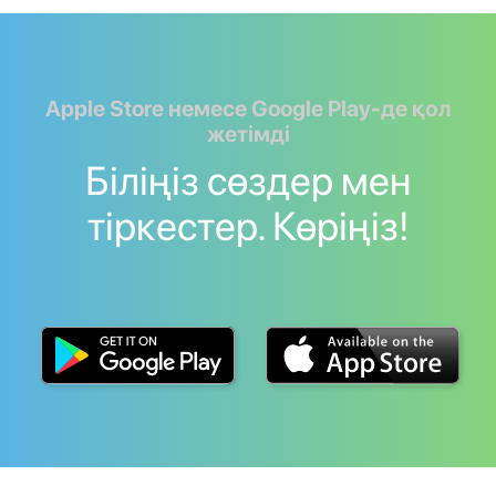
Apple Store немесе Google Play-де қол
жетімді
Біліңіз сөздер мен
тіркестер. Көріңіз!