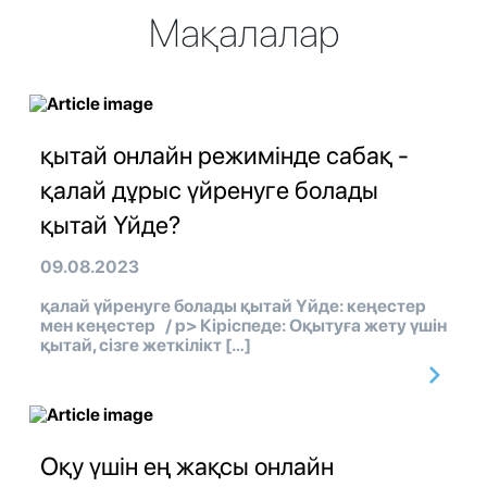
Мақалалар
қытай онлайн режимінде сабақ -
қалай дұрыс үйренуге болады
қытай Үйде?
09.08.2023
қалай үйренуге болады қытай Үйде: кеңестер
мен кеңестер / p> Кіріспеде: Оқытуға жету үшін
қытай, сізге жеткілікт […]
Оқу үшін ең жақсы онлайн