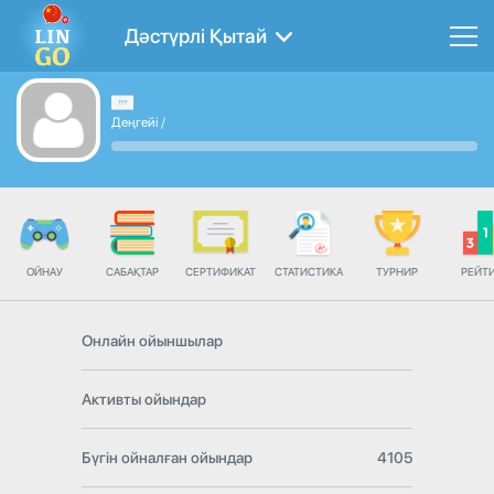
Дәстүрлі Қытай
Деңгейі
/
ОЙНАУ
САБАҚТАР
СЕРТИФИКАТ
СТАТИСТИКА
ТУРНИР
РЕЙТ
Онлайн ойыншылар
Активты ойындар
Бүгін ойналған ойындар
4105