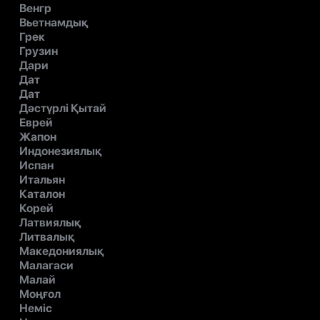
Венгр
Вьетнамдық
Грек
Грузин
Дари
Дат
Дат
Дәстүрлі Қытай
Еврей
Жапон
Индонезиялық
Испан
Итальян
Каталон
Корей
Латвиялық
Литвалық
Македониялық
Малагаси
Малай
Моңғол
Неміс