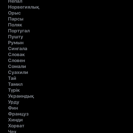
Непал
Норвегиялық
Орыс
Парсы
Поляк
Португал
Пушту
Румын
Сингала
Словак
Словен
Сомали
Суахили
Тай
Тамил
Түрік
Украиндық
Урду
Фин
Француз
Хинди
Хорват
Чех