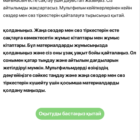
мағынасын есте сақтау үшін дауыстап жазыңыз. Сіз
айтылымды жақсартасыз. Мультфильм кейіпкерлерінен кейін
сөздер мен сөз тіркестерін қайталауға тырысыңыз қытай.
қолданыңыз. Жаңа сөздер мен сөз тіркестерін есте
сақтауға көмектесетін жұмыс кітаптары мен жұмыс
кітаптары. Бұл материалдарды жұмысыңызда
қолданыңыз және сіз оны ұзақ уақыт бойы қайталаңыз. Ол
сонымен қатар тыңдау және айтылым дағдыларын
жетілдіруі мүмкін. Мультфильмдерді өзіңіздің
деңгейіңізге сәйкес таңдау және жаңа сөздер мен сөз
тіркестерін күшейту үшін қосымша материалдарды
қолдану маңызды.
Оқытуды бастаңыз қытай