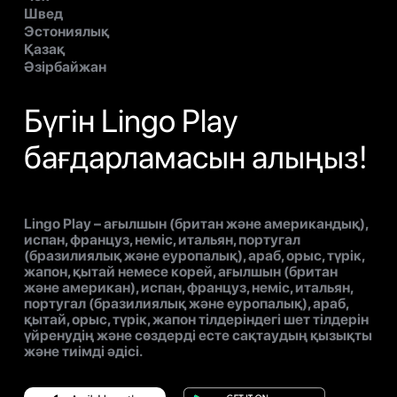
Швед
Эстониялық
Қазақ
Әзірбайжан
Бүгін Lingo Play
бағдарламасын алыңыз!
Lingo Play – ағылшын (британ және американдық),
испан, француз, неміс, итальян, португал
(бразилиялық және еуропалық), араб, орыс, түрік,
жапон, қытай немесе корей, ағылшын (британ
және американ), испан, француз, неміс, итальян,
португал (бразилиялық және еуропалық), араб,
қытай, орыс, түрік, жапон тілдеріндегі шет тілдерін
үйренудің және сөздерді есте сақтаудың қызықты
және тиімді әдісі.