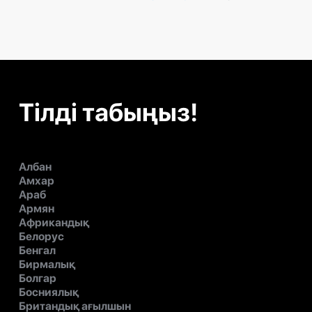
Тілді табыңыз!
Албан
Амхар
Араб
Армян
Африкандық
Белорус
Бенгал
Бирмалық
Болгар
Босниялық
Британдық ағылшын