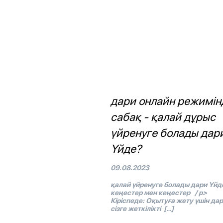
дари онлайн режимін
сабақ - қалай дұрыс
үйренуге болады дар
Үйде?
09.08.2023
қалай үйренуге болады дари Үйд
кеңестер мен кеңестер / p>
Кіріспеде: Оқытуға жету үшін дар
сізге жеткілікті […]