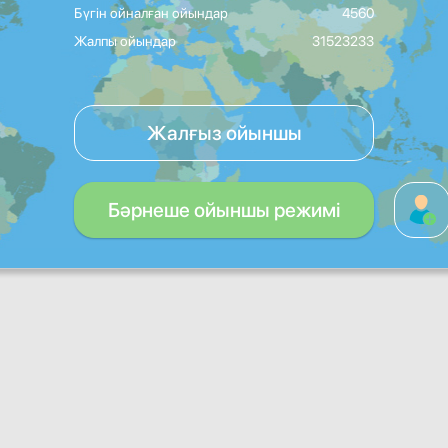
Бүгін ойналған ойындар
4560
Жалпы ойындар
31523233
Жалғыз ойыншы
Бәрнеше ойыншы режимі