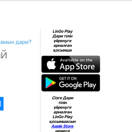
LinGo Play
Дари тілін
намын дари?
үйренуге
арналған
ай
қосымша
Сізге Дари
тілін
үйренуге
арналған
LinGo Play
қосымшасын
Apple Store
немесе