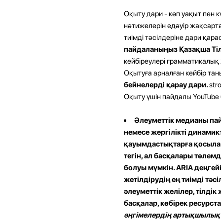
Оқыту дари - көп уақыт пен к
нәтижелерін едәуір жақсарта
тиімді тәсілдеріне дари қара
пайдаланыңыз Қазақша Ті
кейбіреулері грамматикалық
Оқытуға арналған кейбір таны
бейнелерді қарау дари.
str
Оқыту үшін пайдалы YouTube 
Әлеуметтік медианы пай
немесе жергілікті динамик
қауымдастықтарға қосыла а
тегін, ал басқалары төлемд
болуы мүмкін. ARIA деңгей
жетілдірудің ең тиімді тәсі
әлеуметтік желілер, тілдік
басқалар, көбірек ресурст
әңгімелердің артықшылықт