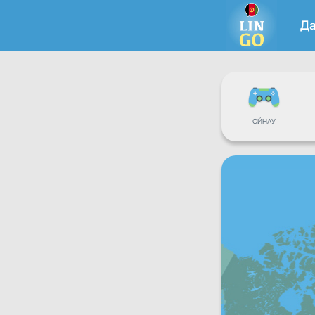
Д
ОЙНАУ