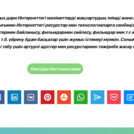
 дари Интернеттегі мәліметтерді жақсартудың тиімді және 
ығымен Интернеттегі ресурстар мен технологияларға сенбеңіз.
ктермен байланысу, фильмдермен сөйлесу, фильмдер мен т.ғ.к
е т.б. үйрену Адам басқалар үшін жұмыс істемеуі мүмкін. Соны
 табу үшін әртүрлі әдістер мен ресурстармен тәжірибе жасау
Оқытуды бастаңыз дари