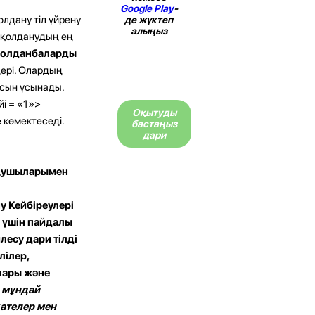
Google Play
-
олдану тіл үйрену
де жүктеп
алыңыз
ы қолданудың ең
қолданбаларды
дері. Олардың
асын ұсынады.
йі = «1»>
Оқытуды
е көмектеседі.
бастаңыз
дари
 оқушыларымен
у Кейбіреулері
и үшін пайдалы
лесу дари тілді
лілер,
алары және
қ мұндай
ателер мен