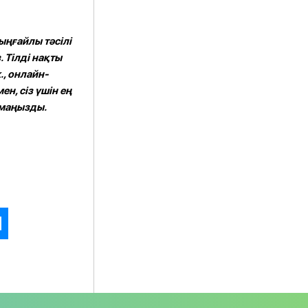
ыңғайлы тәсілі
 Тілді нақты
., онлайн-
мен,
сіз үшін ең
 маңызды.