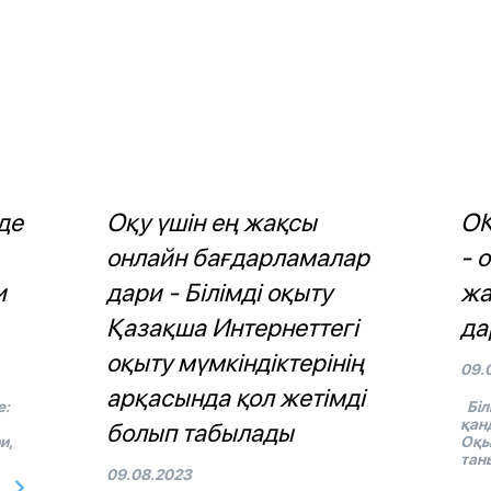
де
Оқу үшін ең жақсы
ОҚ
онлайн бағдарламалар
- 
и
дари - Білімді оқыту
жа
Қазақша Интернеттегі
да
оқыту мүмкіндіктерінің
09.
арқасында қол жетімді
е:
Біл
қан
болып табылады
и,
Оқы
тан
09.08.2023