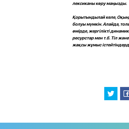
лексиканы көру маңызды.
Қорытындылай келе, Оқыңыз
болуы мүмкін. Алайда, тол
өмірде, жергілікті динами
ресурстар мен т.б. Тіл жән
жақсы жұмыс істейтіндерді