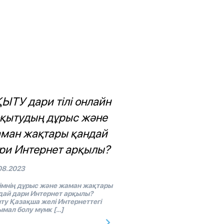
ЫТУ дари тілі онлайн
оқытудың дұрыс және
ман жақтары қандай
ри Интернет арқылы?
08.2023
імнің дұрыс және жаман жақтары
дай дари Интернет арқылы?
ту Қазақша желі Интернеттегі
ымал болу мүмк […]