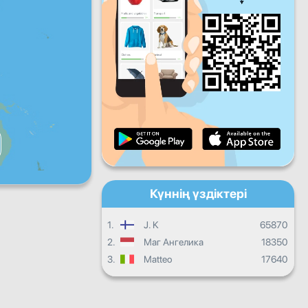
Жұма
Сенбі
Жексенбі
Күнделікті прогресс
Ай сайынғы прогресс
Сертификат
Жалпы прогресс
Күннің үздіктері
1.
J. K
65870
2.
Маг Ангелика
18350
3.
Matteo
17640