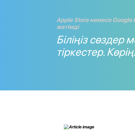
Apple Store немесе Google 
жетімді
Біліңіз сөздер 
тіркестер. Көріңі