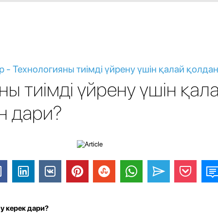
 - Технологияны тиімді үйрену үшін қалай қолда
ны тиімді үйрену үшін қал
н дари?
у керек дари?