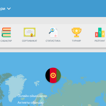
ари
САБАҚТАР
СЕРТИФИКАТ
СТАТИСТИКА
ТУРНИР
РЕЙТИНГ
Онлайн ойыншылар
Активты ойындар