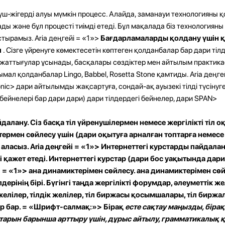
үш-жігерді алуы мүмкін процесс. Алайда, заманауи технологияны қ
ды және бұл процесті тиімді етеді. Бұл мақалада біз технологиян
стырамыз. Aria деңгейі = «1»>
Бағдарламаларды қолдану үшін 
л
. Сізге үйренуге көмектесетін көптеген қолданбалар бар дари тіл
 жаттығулар ұсынады, басқалары сөздіктер мен айтылым практик
мал қолданбалар Lingo, Babbel, Rosetta Stone қамтиды. Aria деңге
onic> дари айтылымды жақсартуға, сондай-ақ ауызекі тілді түсінуг
бейнелері бар дари дари) дари тілдердегі бейнелер, дари SPAN>
далану. Сіз басқа тіл үйренушілермен немесе жергілікті тіл
термен сөйлесу үшін (дари оқытуға арналған топтарға немесе
ласыз. Aria деңгейі = «1»>
Интернеттегі курстарды пайдалан
і қажет етеді. Интернеттегі курстар (дари бос уақытында дар
і = «1»>
ана ​​динамиктерімен сөйлесу.
ана ​​динамиктерімен сөй
лдерінің бірі. Бүгінгі таңда жергілікті форумдар, әлеуметтік же
 желілер, тілдік желілер, тіл биржасы қосымшалары, тіл бирж
ар бар. = «Шрифт-салмақ:»> Бірақ
есте сақтау маңызды, біра
арын барынша арттыру үшін, дұрыс айтылу, грамматикалық қ