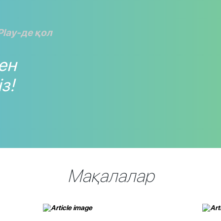
Play-де қол
мен
з!
Мақалалар