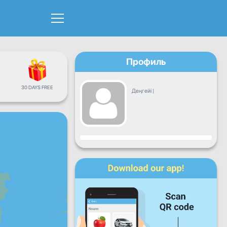
Профиль
30 DAYS FREE
Деңгейі
|
Прогресс
Дүйсенбі
Сейсенбі
Сәрсенбі
Бейсенбі