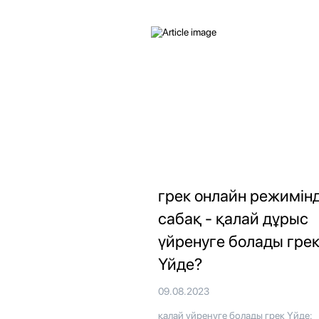
грек онлайн режимін
сабақ - қалай дұрыс
үйренуге болады гре
Үйде?
09.08.2023
қалай үйренуге болады грек Үйде: