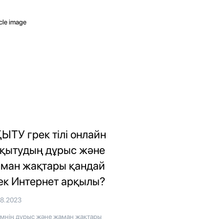
ЫТУ грек тілі онлайн
оқытудың дұрыс және
ман жақтары қандай
ек Интернет арқылы?
08.2023
імнің дұрыс және жаман жақтары