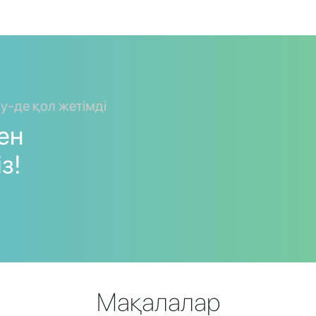
ay-де қол жетімді
мен
з!
Мақалалар