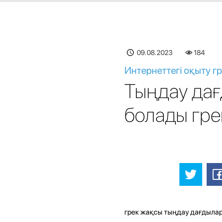
09.08.2023
185
Интернеттегі оқыту г
Тыңдау дағ
болады гре
грек жақсы тыңдау дағдылар