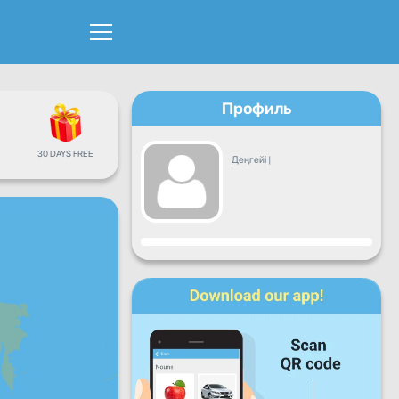
Профиль
30 DAYS FREE
Деңгейі
|
Прогресс
Дүйсенбі
Сейсенбі
Сәрсенбі
Бейсенбі