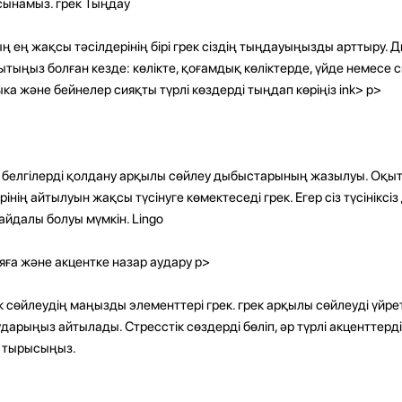
сынамыз. грек Тыңдау
 ең жақсы тәсілдерінің бірі грек сіздің тыңдауыңызды арттыру.
ытыңыз болған кезде: көлікте, қоғамдық көліктерде, үйде немесе 
ка және бейнелер сияқты түрлі көздерді тыңдап көріңіз ink> p>
 белгілерді қолдану арқылы сөйлеу дыбыстарының жазылуы. Оқыт
рінің айтылуын жақсы түсінуге көмектеседі грек. Егер сіз түсініксі
айдалы болуы мүмкін. Lingo
ға және акцентке назар аудару p>
к сөйлеудің маңызды элементтері грек. грек арқылы сөйлеуді үйре
ударыңыз айтылады. Стресстік сөздерді бөліп, әр түрлі акценттер
е тырысыңыз.