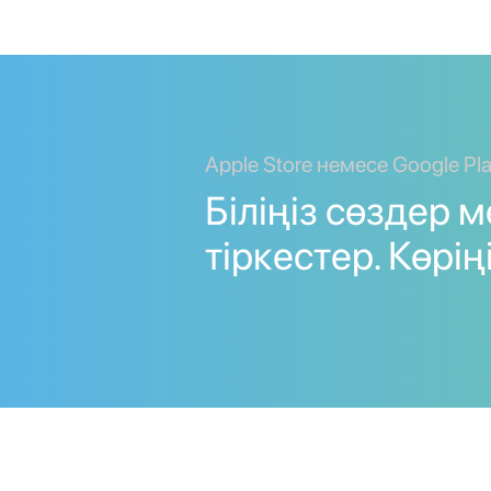
Apple Store немесе Google Pl
Біліңіз сөздер 
тіркестер. Көріңі