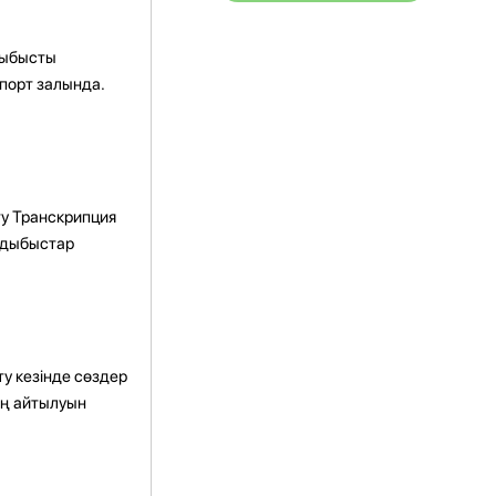
 Дыбысты
спорт залында.
у Транскрипция
з дыбыстар
ту кезінде сөздер
дің айтылуын