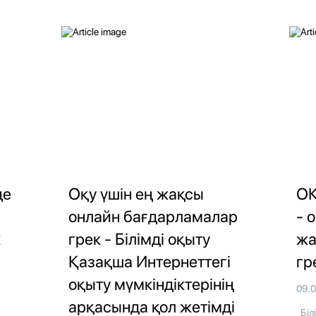
де
Оқу үшін ең жақсы
ОҚ
онлайн бағдарламалар
- 
к
грек - Білімді оқыту
жа
Қазақша Интернеттегі
гр
оқыту мүмкіндіктерінің
09.
арқасында қол жетімді
Біл