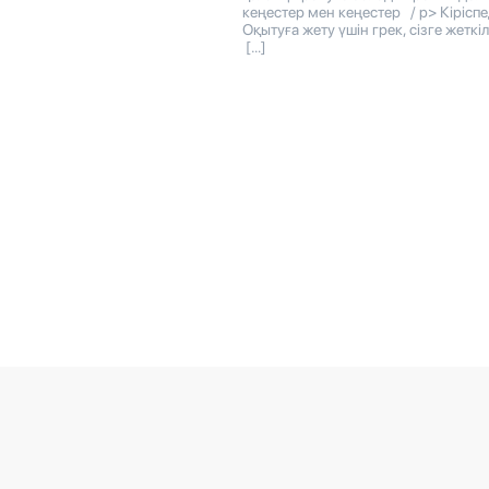
кеңестер мен кеңестер / p> Кіріспе
Оқытуға жету үшін грек, сізге жеткіл
[…]