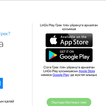
LinGo Play Грек тілін үйренуге арналған
қосымша
грек?
а
Сізге Грек тілін үйренуге арналған
LinGo Play қосымшасын
Apple Store
немесе
Google Play
-де жүктеп алыңыз
ын қалай
Оқытуды бастаңыз грек