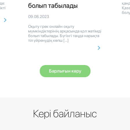
де:
қан
болып табылады
ікті
Қаза
болу
09.08.2023
Оқыту грек онлайн оқыту
мүмкіндіктерінің арқасында қол жетімді
болып табылады. Бүгінгі таңда нарықта
тіл үйренудің көпш […]
Барлығын көру
Кері байланыс