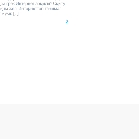
дай грек Интернет арқылы? Оқыту
қша желі Интернеттегі танымал
 мүмк […]