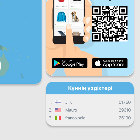
Жұма
Сенбі
Жексенбі
Күнделікті прогресс
Ай сайынғы прогресс
Сертификат
Жалпы прогресс
Күннің үздіктері
1.
J. K
51750
2.
Mauro
29610
3.
franco polo
25190