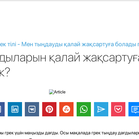
рек тілі - Мен тыңдауды қалай жақсартуға болады 
дыларын қалай жақсартуғ
к?
ы грек үшін маңызды дағды. Осы мақалада грек тыңдау дағдылар