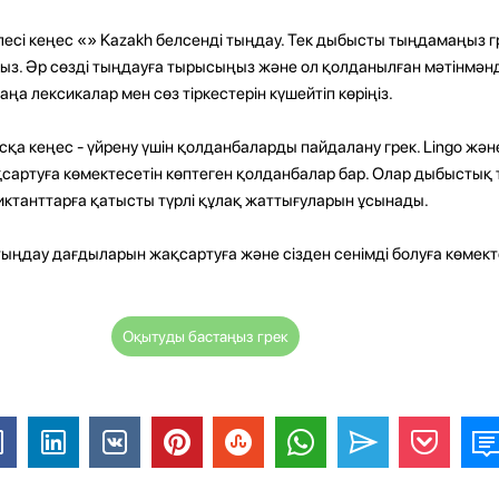
сі кеңес «» Kazakh белсенді тыңдау. Тек дыбысты тыңдамаңыз гр
з. Әр сөзді тыңдауға тырысыңыз және ол қолданылған мәтінмәнді т
ңа лексикалар мен сөз тіркестерін күшейтіп көріңіз.
қа кеңес - үйрену үшін қолданбаларды пайдалану грек. Lingo жән
сартуға көмектесетін көптеген қолданбалар бар. Олар дыбыстық 
иктанттарға қатысты түрлі құлақ жаттығуларын ұсынады.
е тыңдау дағдыларын жақсартуға және сізден сенімді болуға көмект
Оқытуды бастаңыз грек