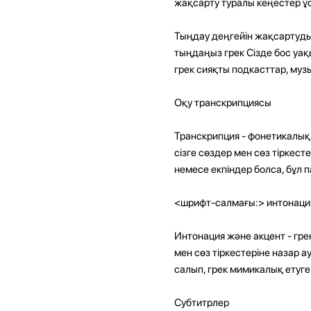
жақсарту туралы кеңестер ұ
Тыңдау деңгейін жақсартудың
тыңдаңыз грек Сізде бос уақ
грек сияқты подкасттар, музы
Оқу транскрипциясы
Транскрипция - фонетикалық
сізге сөздер мен сөз тіркесте
немесе екпіндер болса, бұл п
<шрифт-салмағы:> интонация
Интонация және акцент - гре
мен сөз тіркестеріне назар а
салып, грек мимикалық етуг
Субтитрлер