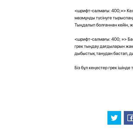
<шрифт-салмағы: 400;»> Келе
мазмұнды түсінуге тырыспаңы
Тыңдалып болғаннан кейін, жа
<шрифт-салмағы: 400; »> Бас
грек тыңдау дағдыларын жақ
дыбыстық танудан бастап, д
Біз бұл кеңестер грек ішінд