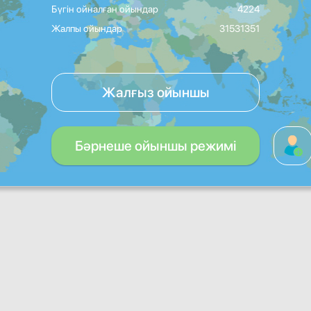
Бүгін ойналған ойындар
4224
Жалпы ойындар
31531351
Жалғыз ойыншы
Бәрнеше ойыншы режимі