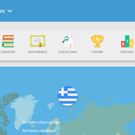
ек
САБАҚТАР
СЕРТИФИКАТ
СТАТИСТИКА
ТУРНИР
РЕЙТИНГ
Онлайн ойыншылар
Активты ойындар