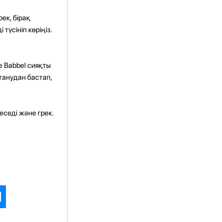
ек, бірақ
үсініп көріңіз.
е Babbel сияқты
танудан бастап,
еседі және грек.