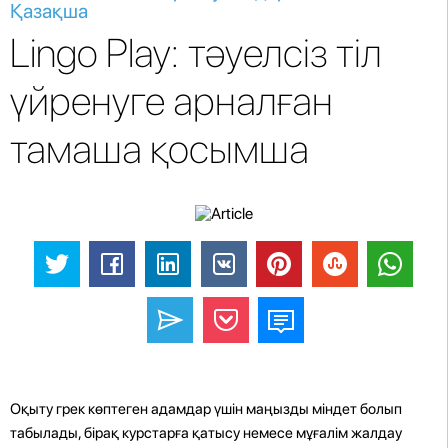
Қазақша
Lingo Play: тәуелсіз тіл
үйренуге арналған
тамаша қосымша
Оқыту грек көптеген адамдар үшін маңызды міндет болып
табылады, бірақ курстарға қатысу немесе мұғалім жалдау