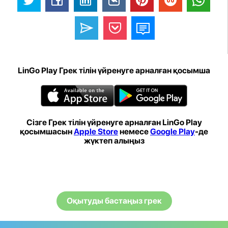
LinGo Play Грек тілін үйренуге арналған қосымша
Сізге Грек тілін үйренуге арналған LinGo Play
қосымшасын
Apple Store
немесе
Google Play
-де
жүктеп алыңыз
Оқытуды бастаңыз грек