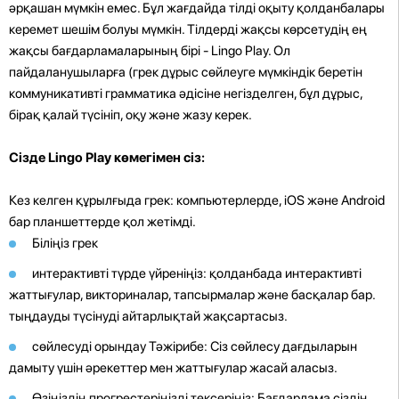
әрқашан мүмкін емес. Бұл жағдайда тілді оқыту қолданбалары
керемет шешім болуы мүмкін. Тілдерді жақсы көрсетудің ең
жақсы бағдарламаларының бірі - Lingo Play. Ол
пайдаланушыларға (грек дұрыс сөйлеуге мүмкіндік беретін
коммуникативті грамматика әдісіне негізделген, бұл дұрыс,
бірақ қалай түсініп, оқу және жазу керек.
Сізде Lingo Play көмегімен сіз:
Кез келген құрылғыда грек: компьютерлерде, iOS және Android
бар планшеттерде қол жетімді.
Біліңіз грек
интерактивті түрде үйреніңіз: қолданбада интерактивті
жаттығулар, викториналар, тапсырмалар және басқалар бар.
тыңдауды түсінуді айтарлықтай жақсартасыз.
сөйлесуді орындау Тәжірибе: Сіз сөйлесу дағдыларын
дамыту үшін әрекеттер мен жаттығулар жасай аласыз.
Өзіңіздің прогрестеріңізді тексеріңіз: Бағдарлама сіздің