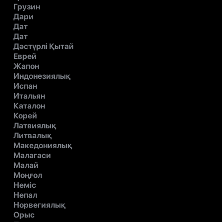
Грузин
Дари
Дат
Дат
Дәстүрлі Қытай
Еврей
Жапон
Индонезиялық
Испан
Итальян
Каталон
Корей
Латвиялық
Литвалық
Македониялық
Малагаси
Малай
Моңғол
Неміс
Непал
Норвегиялық
Орыс