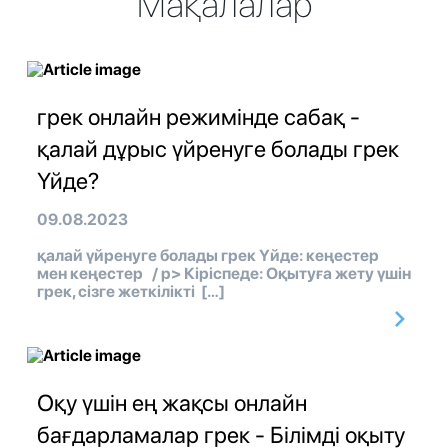
Мақалалар
грек онлайн режимінде сабақ -
қалай дұрыс үйренуге болады грек
Үйде?
09.08.2023
қалай үйренуге болады грек Үйде: кеңестер
мен кеңестер / p> Кіріспеде: Оқытуға жету үшін
грек, сізге жеткілікті […]
Оқу үшін ең жақсы онлайн
бағдарламалар грек - Білімді оқыту