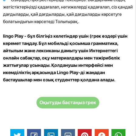
жетістіктеріңізді қадағалап, нәтижелерді қадағалап, сіз қандай
дағдыларды, қай дағдыларды, қай дағдыларды көрсетуге
болатындығын көрсетеді Толығырақ.
lingo Play - бұл білгіңіз келетіндер үшін (грек өздері үшін
керемет таңдау. Бұл мобильді қосымша грамматика,
айтылым және лексиканы дамыту үшін Интернеттегі
онлайн сабақтар, оқу материалдары мен тәжірибелік
жаттығулар ұсынады. Қолданушы интерфейсі мен
икемділіктің арқасында Lingo Play-ді жаңадан
бастаушылар мен озық студенттер қолдана алады.
Оқытуды бастаңыз грек