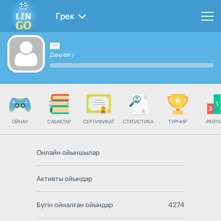
Грек
Деңгейі
/
ОЙНАУ
САБАҚТАР
СЕРТИФИКАТ
СТАТИСТИКА
ТУРНИР
РЕЙТ
Онлайн ойыншылар
Активты ойындар
Бүгін ойналған ойындар
4274