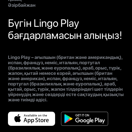
Әзірбайжан
Бүгін Lingo Play
бағдарламасын алыңыз!
Lingo Play – ағылшын (британ және американдық),
испан, француз, неміс, итальян, португал
(бразилиялық және еуропалық), араб, орыс, түрік,
жапон, қытай немесе корей, ағылшын (британ
және американ), испан, француз, неміс, итальян,
португал (бразилиялық және еуропалық), араб,
қытай, орыс, түрік, жапон тілдеріндегі шет тілдерін
үйренудің және сөздерді есте сақтаудың қызықты
және тиімді әдісі.