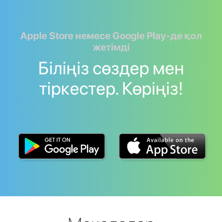
Apple Store немесе Google Play-де қол
жетімді
Біліңіз сөздер мен
тіркестер. Көріңіз!