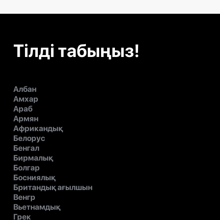
Тілді табыңыз!
Албан
Амхар
Араб
Армян
Африкандық
Белорус
Бенгал
Бирмалық
Болгар
Босниялық
Британдық ағылшын
Венгр
Вьетнамдық
Грек