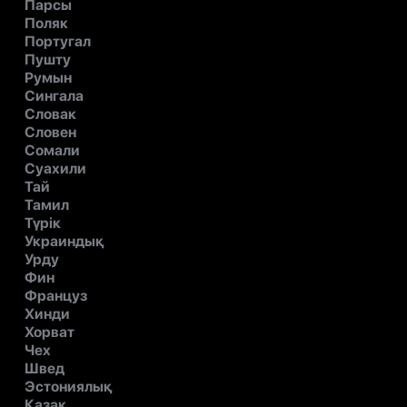
Парсы
Поляк
Португал
Пушту
Румын
Сингала
Словак
Словен
Сомали
Суахили
Тай
Тамил
Түрік
Украиндық
Урду
Фин
Француз
Хинди
Хорват
Чех
Швед
Эстониялық
Қазақ