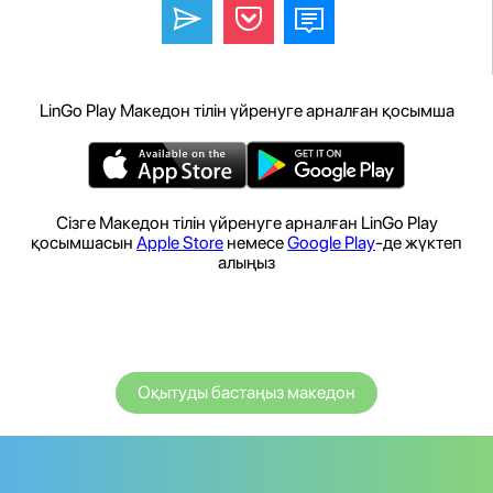
LinGo Play Македон тілін үйренуге арналған қосымша
Сізге Македон тілін үйренуге арналған LinGo Play
қосымшасын
Apple Store
немесе
Google Play
-де жүктеп
алыңыз
Оқытуды бастаңыз македон