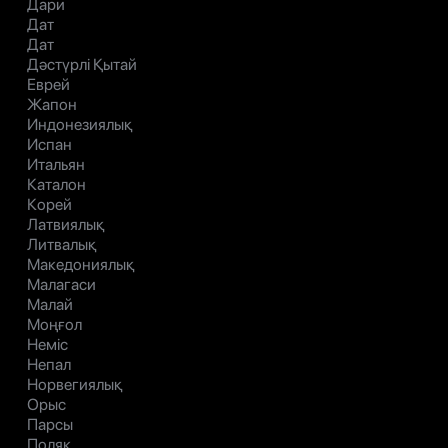
Дари
Дат
Дат
Дәстүрлі Қытай
Еврей
Жапон
Индонезиялық
Испан
Итальян
Каталон
Корей
Латвиялық
Литвалық
Македониялық
Малагаси
Малай
Моңғол
Неміс
Непал
Норвегиялық
Орыс
Парсы
Поляк