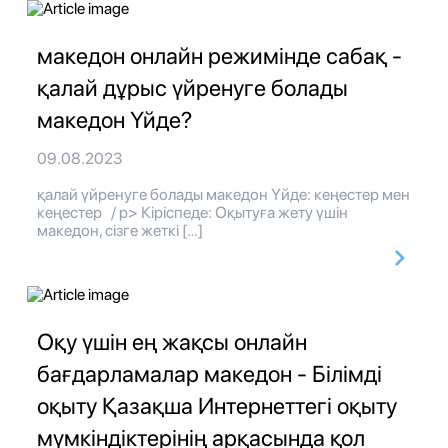
македон онлайн режимінде сабақ -
қалай дұрыс үйренуге болады
македон Үйде?
09.08.2023
қалай үйренуге болады македон Үйде: кеңестер мен
кеңестер / p> Кіріспеде: Оқытуға жету үшін
македон, сізге жеткі […]
Оқу үшін ең жақсы онлайн
бағдарламалар македон - Білімді
оқыту Қазақша Интернеттегі оқыту
мүмкіндіктерінің арқасында қол