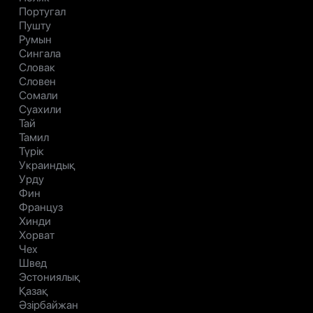
Португал
Пушту
Румын
Сингала
Словак
Словен
Сомали
Суахили
Тай
Тамил
Түрік
Украиндық
Урду
Фин
Француз
Хинди
Хорват
Чех
Швед
Эстониялық
Қазақ
Әзірбайжан