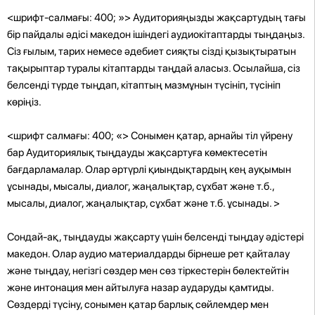
<шрифт-салмағы: 400; »> Аудиторияңызды жақсартудың тағы
бір пайдалы әдісі македон ішіндегі аудиокітаптарды тыңдаңыз.
Сіз ғылым, тарих немесе әдебиет сияқты сізді қызықтыратын
тақырыптар туралы кітаптарды таңдай аласыз. Осылайша, сіз
белсенді түрде тыңдап, кітаптың мазмұнын түсініп, түсініп
көріңіз.
<шрифт салмағы: 400; «> Сонымен қатар, арнайы тіл үйрену
бар Аудиториялық тыңдауды жақсартуға көмектесетін
бағдарламалар. Олар әртүрлі қиындықтардың кең ауқымын
ұсынады, мысалы, диалог, жаңалықтар, сұхбат және т.б.,
мысалы, диалог, жаңалықтар, сұхбат және т.б. ұсынады. >
Сондай-ақ, тыңдауды жақсарту үшін белсенді тыңдау әдістері
македон. Олар аудио материалдарды бірнеше рет қайталау
және тыңдау, негізгі сөздер мен сөз тіркестерін бөлектейтін
және интонация мен айтылуға назар аударуды қамтиды.
Сөздерді түсіну, сонымен қатар барлық сөйлемдер мен