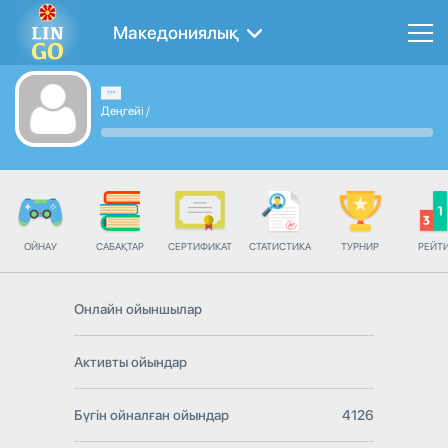
Македониялық
Деңгейі
/
ОЙНАУ
САБАҚТАР
СЕРТИФИКАТ
СТАТИСТИКА
ТУРНИР
РЕЙТ
Онлайн ойыншылар
Активты ойындар
Бүгін ойналған ойындар
4126