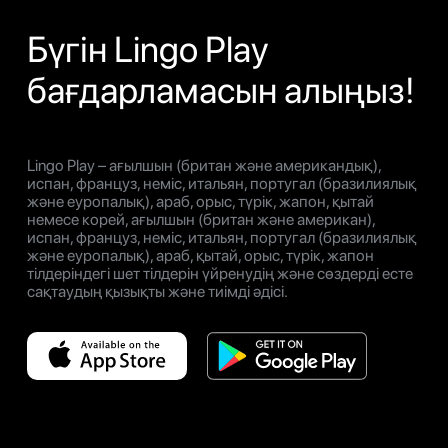
Бүгін Lingo Play
бағдарламасын алыңыз!
Lingo Play – ағылшын (британ және американдық),
испан, француз, неміс, итальян, португал (бразилиялық
және еуропалық), араб, орыс, түрік, жапон, қытай
немесе корей, ағылшын (британ және американ),
испан, француз, неміс, итальян, португал (бразилиялық
және еуропалық), араб, қытай, орыс, түрік, жапон
тілдеріндегі шет тілдерін үйренудің және сөздерді есте
сақтаудың қызықты және тиімді әдісі.