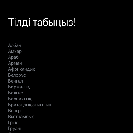
Тілді табыңыз!
Албан
Амхар
Араб
Армян
Африкандық
Белорус
Бенгал
Бирмалық
Болгар
Босниялық
Британдық ағылшын
Венгр
Вьетнамдық
Грек
Грузин