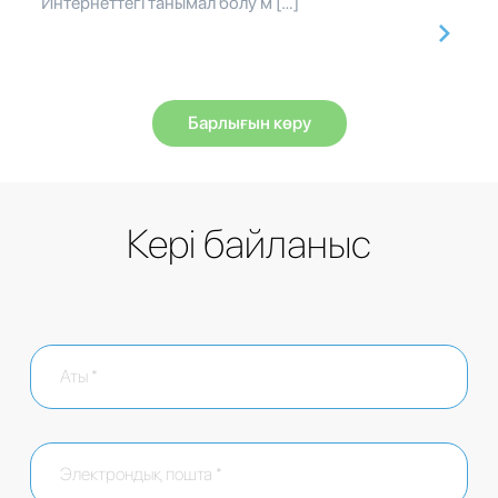
Интернеттегі танымал болу м […]
Барлығын көру
Кері байланыс