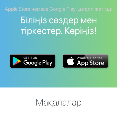
Apple Store немесе Google Play-де қол жетімді
Біліңіз сөздер мен
тіркестер. Көріңіз!
Мақалалар