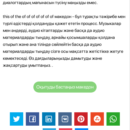
диалогтардың мағынасын түсіну маңызды емес.
this of the of of of of of of of македон - бұл тұрақты тәжірибе мен
түрлі әдістерді қолдануды қажет ететін процесс. Музыкалар
мен әндерді, аудио кітаптарды және басқа да аудио
материалдарды тыңдау, арнайы қосымшаларды қолдана
отырып және ана тілінде сөйлейтін басқа да аудио
материалдарды тыңдау сізге осы мақсатта жетістікке жетуге
көмектеседі. Өз дағдыларыңызды дамытуды және
жақсартуды ұмытпаңыз.
.
Оқытуды бастаңыз македон