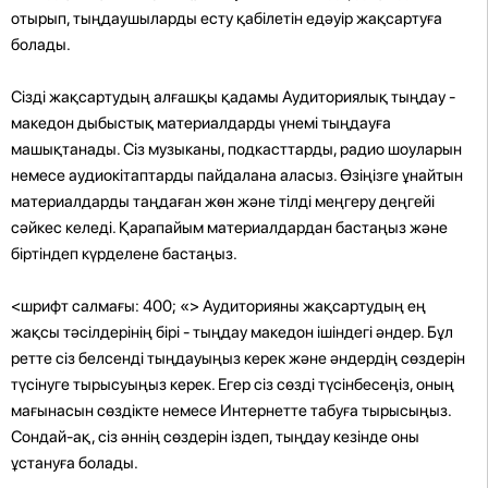
отырып, тыңдаушыларды есту қабілетін едәуір жақсартуға
болады.
Сізді жақсартудың алғашқы қадамы Аудиториялық тыңдау -
македон дыбыстық материалдарды үнемі тыңдауға
машықтанады. Сіз музыканы, подкасттарды, радио шоуларын
немесе аудиокітаптарды пайдалана аласыз. Өзіңізге ұнайтын
материалдарды таңдаған жөн және тілді меңгеру деңгейі
сәйкес келеді. Қарапайым материалдардан бастаңыз және
біртіндеп күрделене бастаңыз.
<шрифт салмағы: 400; «> Аудиторияны жақсартудың ең
жақсы тәсілдерінің бірі - тыңдау македон ішіндегі әндер. Бұл
ретте сіз белсенді тыңдауыңыз керек және әндердің сөздерін
түсінуге тырысуыңыз керек. Егер сіз сөзді түсінбесеңіз, оның
мағынасын сөздікте немесе Интернетте табуға тырысыңыз.
Сондай-ақ, сіз әннің сөздерін іздеп, тыңдау кезінде оны
ұстануға болады.