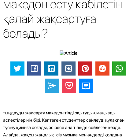
македон есту қабілетін
қалай жақсартуға
болады?
тыңдауды жақсарту македон тілді оқытудың маңызды
аспектілерінің бірі. Көптеген студенттер сөйлеуді құлақпен
түсіну қиынға соғады, әсіресе ана тілінде сөйлеген кезде.
Алайда, жақсы жаңалық, сіз музыка мен әндерді қолдана