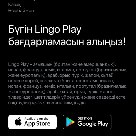
Қазақ
Әзірбайжан
Бүгін Lingo Play
бағдарламасын алыңыз!
Lingo Play – ағылшын (британ және американдық),
испан, француз, неміс, итальян, португал (бразилиялық
және еуропалық), араб, орыс, түрік, жапон, қытай
немесе корей, ағылшын (британ және американ),
испан, француз, неміс, итальян, португал (бразилиялық
және еуропалық), араб, қытай, орыс, түрік, жапон
тілдеріндегі шет тілдерін үйренудің және сөздерді есте
сақтаудың қызықты және тиімді әдісі.