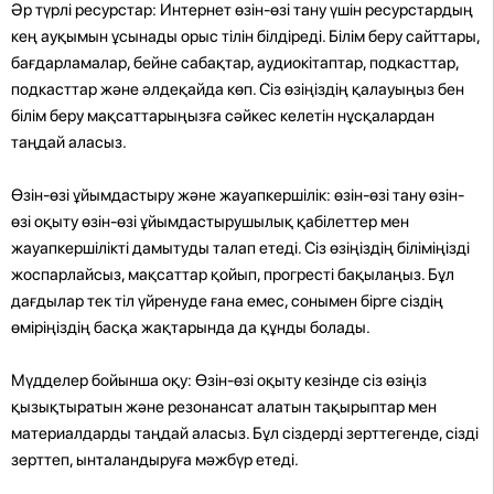
Әр түрлі ресурстар: Интернет өзін-өзі тану үшін ресурстардың
кең ауқымын ұсынады орыс тілін білдіреді. Білім беру сайттары,
бағдарламалар, бейне сабақтар, аудиокітаптар, подкасттар,
подкасттар және әлдеқайда көп. Сіз өзіңіздің қалауыңыз бен
білім беру мақсаттарыңызға сәйкес келетін нұсқалардан
таңдай аласыз.
Өзін-өзі ұйымдастыру және жауапкершілік: өзін-өзі тану өзін-
өзі оқыту өзін-өзі ұйымдастырушылық қабілеттер мен
жауапкершілікті дамытуды талап етеді. Сіз өзіңіздің біліміңізді
жоспарлайсыз, мақсаттар қойып, прогресті бақылаңыз. Бұл
дағдылар тек тіл үйренуде ғана емес, сонымен бірге сіздің
өміріңіздің басқа жақтарында да құнды болады.
Мүдделер бойынша оқу: Өзін-өзі оқыту кезінде сіз өзіңіз
қызықтыратын және резонансат алатын тақырыптар мен
материалдарды таңдай аласыз. Бұл сіздерді зерттегенде, сізді
зерттеп, ынталандыруға мәжбүр етеді.