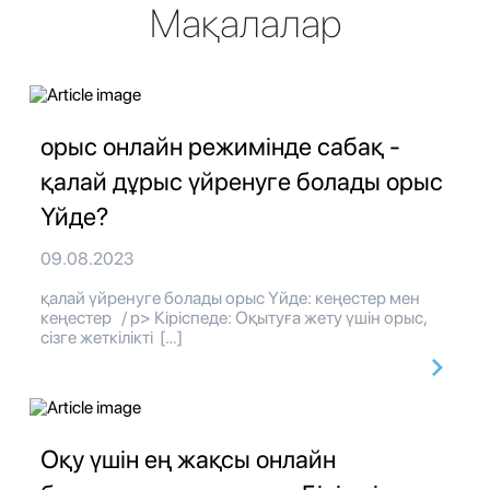
Мақалалар
орыс онлайн режимінде сабақ -
қалай дұрыс үйренуге болады орыс
Үйде?
09.08.2023
қалай үйренуге болады орыс Үйде: кеңестер мен
кеңестер / p> Кіріспеде: Оқытуға жету үшін орыс,
сізге жеткілікті […]
Оқу үшін ең жақсы онлайн