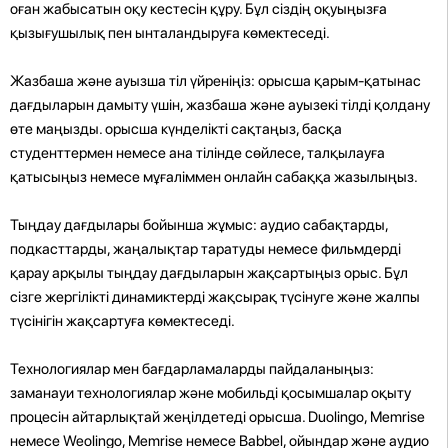
оған жабысатын оқу кестесін құру. Бұл сіздің оқуыңызға
қызығушылық пен ынталандыруға көмектеседі.
Жазбаша және ауызша тіл үйреніңіз: орысша қарым-қатынас
дағдыларын дамыту үшін, жазбаша және ауызекі тілді қолдану
өте маңызды. орысша күнделікті сақтаңыз, басқа
студенттермен немесе ана тілінде сөйлесе, талқылауға
қатысыңыз немесе мұғаліммен онлайн сабаққа жазылыңыз.
Тыңдау дағдылары бойынша жұмыс: аудио сабақтарды,
подкасттарды, жаңалықтар таратуды немесе фильмдерді
қарау арқылы тыңдау дағдыларын жақсартыңыз орыс. Бұл
сізге жергілікті динамиктерді жақсырақ түсінуге және жалпы
түсінігін жақсартуға көмектеседі.
Технологиялар мен бағдарламаларды пайдаланыңыз:
заманауи технологиялар және мобильді қосымшалар оқыту
процесін айтарлықтай жеңілдетеді орысша. Duolingo, Memrise
немесе Weolingo, Memrise немесе Babbel, ойындар және аудио