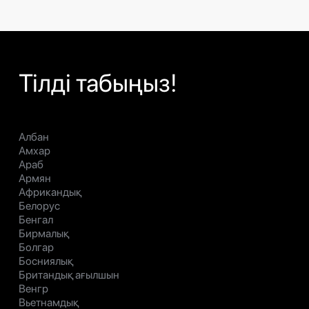
Тілді табыңыз!
Албан
Амхар
Араб
Армян
Африкандық
Белорус
Бенгал
Бирмалық
Болгар
Босниялық
Британдық ағылшын
Венгр
Вьетнамдық