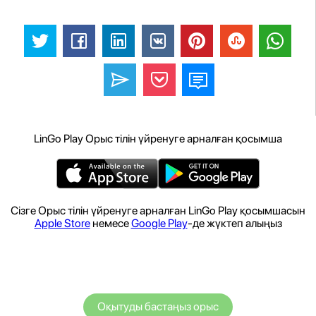
LinGo Play Орыс тілін үйренуге арналған қосымша
Сізге Орыс тілін үйренуге арналған LinGo Play қосымшасын
Apple Store
немесе
Google Play
-де жүктеп алыңыз
Оқытуды бастаңыз орыс