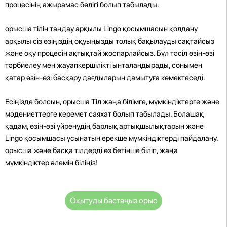
процесінің ажырамас бөлігі болып табылады.
орысша тілін таңдау арқылы Lingo қосымшасын қолдану
арқылы сіз өзіңіздің оқуыңызды толық бақылауды сақтайсыз
және оқу процесін ақтықтай жоспарлайсыз. Бұл тәсіл өзін-өзі
тәрбиелеу мен жауапкершілікті ынталандырады, сонымен
қатар өзін-өзі басқару дағдыларын дамытуға көмектеседі.
Есіңізде болсын, орысша Тіл жаңа білімге, мүмкіндіктерге және
мәдениеттерге керемет саяхат болып табылады. Болашақ
қадам, өзін-өзі үйренудің барлық артықшылықтарын және
Lingo қосымшасы ұсынатын ерекше мүмкіндіктерді пайдалану.
орысша және басқа тілдерді өз бетінше біліп, жаңа
мүмкіндіктер әлемін біліңіз!
Оқытуды бастаңыз орыс