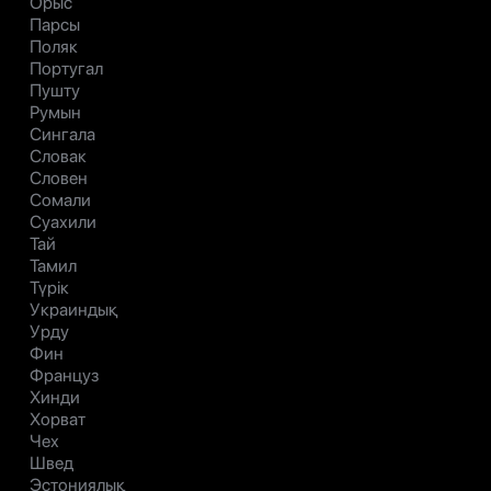
Орыс
Парсы
Поляк
Португал
Пушту
Румын
Сингала
Словак
Словен
Сомали
Суахили
Тай
Тамил
Түрік
Украиндық
Урду
Фин
Француз
Хинди
Хорват
Чех
Швед
Эстониялық