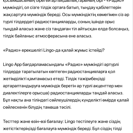
қосымшасының бірегей артықшылықтарының бірі - «Радио»
мүмкіндігі, ол сізге тілдік ортаға батып, тыңдау қабілеттерін
жақсартуға мүмкіндік береді. Осы мүмкіндіктің көмегімен сіз әр
түрлі тілдердегі радиостанцияларды, соның ішінде орыс
тыңдай аласыз және сіз таңдаған тіл айтысқан елде болсаңыз,
тілдік байланыс атмосферасына ене аласыз.
«Радио» ерекшелігі Lingo-да қалай жұмыс істейді?
Lingo App бағдарламасындағы «Радио» мүмкіндігі әртүрлі
тілдерде таратылатын көптеген радиостанцияларға қол
жетімділікті қамтамасыз етеді. Тілдік тәжірибеңізді
әртараптандыруға мүмкіндік беретін әр түрлі акценттер мен
диалектілерге орысша) радиостанцияларды таңдай аласыз.
Бұл нақты ана тіліндегі сөйлеушілердің күнделікті өмірде қалай
сөйлескенін білудің тамаша тәсілі.
Тесттер және өзін-өзі бағалау: Lingo тестілеуге және сіздің
жетістіктеріңізді бағалауға мүмкіндік береді. Бұл сіздің тілді