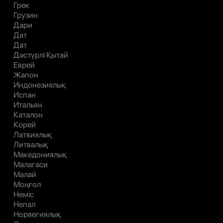
Грек
Грузин
Дари
Дат
Дат
Дәстүрлі Қытай
Еврей
Жапон
Индонезиялық
Испан
Итальян
Каталон
Корей
Латвиялық
Литвалық
Македониялық
Малагаси
Малай
Моңғол
Неміс
Непал
Норвегиялық