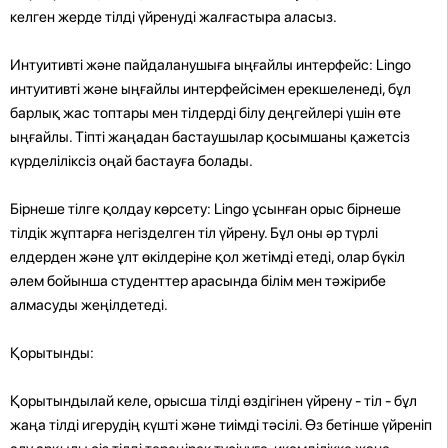
келген жерде тілді үйренуді жалғастыра аласыз.
Интуитивті және пайдаланушыға ыңғайлы интерфейс: Lingo
интуитивті және ыңғайлы интерфейсімен ерекшеленеді, бұл
барлық жас топтары мен тілдерді білу деңгейлері үшін өте
ыңғайлы. Тіпті жаңадан бастаушылар қосымшаны қажетсіз
күрделіліксіз оңай бастауға болады.
Бірнеше тілге қолдау көрсету: Lingo ұсынған орыс бірнеше
тілдік жұптарға негізделген тіл үйрену. Бұл оны әр түрлі
елдерден және ұлт өкілдеріне қол жетімді етеді, олар бүкіл
әлем бойынша студенттер арасында білім мен тәжірибе
алмасуды жеңілдетеді.
Қорытынды:
Қорытындылай келе, орысша тілді өздігінен үйрену - тіл - бұл
жаңа тілді игерудің күшті және тиімді тәсілі. Өз бетінше үйреніп