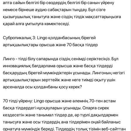
апта сайын белгілі бір сөздердің белгілі бір санын үйрену
немесе бірнеше аудио сабақтарын тыңдау. Бұл сізге
қызығушылық танытуға және сіздің тілдік мақсаттарыңызға
қарай алға ұмтылуға көмектеседі.
Субропикалық 3: Lingo қолданбасының бірегей
артықшылықтары орысша және 70 басқа тілдер
Линго - тілді білу сапарында сіздің сенімді серіктесіңіз. Бұл
инновациялық бағдарлама орысша және басқа тілдерді
басқарудың бірегей мүмкіндіктерін ұсынады. Лингоның негізгі
артықшылықтарын зерттейік және неге тиімді оқыту үшін
арсеналда осы қолданбаны қосу керек?
70 тілді үйрену: Lingo орысша және әлемнің 70-тен астам
басқа тілдердегі нұсқауларын ұсынады. Оларға сирек
кездесетін және танымал тілдер де, әр түрлі дақылдармен
танысуға және осы тілдердің ана тілдерімен оңай байланыс
орнатуға мүмкіндік береді. Тілдердің толық тізімін веб-сайттан