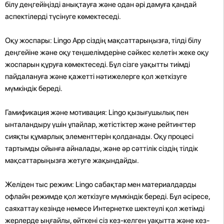
білу деңгейіңізді анықтауға және одан әрі дамуға қандай
аспектілерді түсінуге көмектеседі.
Оқу жоспары: Lingo App сіздің мақсаттарыңызға, тілді білу
деңгейіне және оқу теңшелімдеріне сәйкес келетін жеке оқу
жоспарын құруға көмектеседі. Бұл сізге уақытты тиімді
пайдалануға және қажетті нәтижелерге қол жеткізуге
мүмкіндік береді.
Гамификация және мотивация: Lingo қызығушылық пен
ынталандыру үшін ұпайлар, жетістіктер және рейтингтер
сияқты құмарлық элементтерін қолданады. Оқу процесі
тартымды ойынға айналады, және әр сәттілік сіздің тілдік
мақсаттарыңызға жетуге жақындайды.
Желіден тыс режим: Lingo сабақтар мен материалдарды
офлайн режимде қол жеткізуге мүмкіндік береді. Бұл әсіресе,
саяхаттау кезінде немесе Интернетке шектеулі қол жетімді
жерлерде ыңғайлы, өйткені сіз кез-келген уақытта және кез-