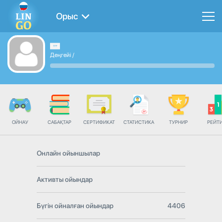
Орыс
Деңгейі
/
ОЙНАУ
САБАҚТАР
СЕРТИФИКАТ
СТАТИСТИКА
ТУРНИР
РЕЙТ
Онлайн ойыншылар
Активты ойындар
Бүгін ойналған ойындар
4406