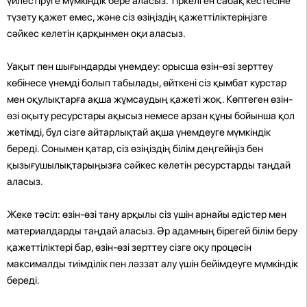
үйлестіруге мүмкіндік бере аласыз. Тіркелген сабақ кестесіне
түзету қажет емес, және сіз өзіңіздің қажеттіліктеріңізге
сәйкес келетін қарқынмен оқи аласыз.
Уақыт пен шығындарды үнемдеу: орысша өзін-өзі зерттеу
көбінесе үнемді болып табылады, өйткені сіз қымбат курстар
мен оқулықтарға ақша жұмсаудың қажеті жоқ. Көптеген өзін-
өзі оқыту ресурстары ақысыз немесе арзан құны бойынша қол
жетімді, бұл сізге айтарлықтай ақша үнемдеуге мүмкіндік
береді. Сонымен қатар, сіз өзіңіздің білім деңгейіңіз бен
қызығушылықтарыңызға сәйкес келетін ресурстарды таңдай
аласыз.
Жеке тәсіл: өзін-өзі тану арқылы сіз үшін арнайы әдістер мен
материалдарды таңдай аласыз. Әр адамның бірегей білім беру
қажеттіліктері бар, өзін-өзі зерттеу сізге оқу процесін
максималды тиімділік пен ләззат алу үшін бейімдеуге мүмкіндік
береді.