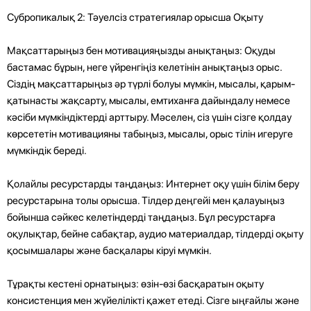
Субропикалық 2: Тәуелсіз стратегиялар орысша Оқыту
Мақсаттарыңыз бен мотивацияңызды анықтаңыз: Оқуды
бастамас бұрын, неге үйренгіңіз келетінін анықтаңыз орыс.
Сіздің мақсаттарыңыз әр түрлі болуы мүмкін, мысалы, қарым-
қатынасты жақсарту, мысалы, емтиханға дайындалу немесе
кәсіби мүмкіндіктерді арттыру. Мәселен, сіз үшін сізге қолдау
көрсететін мотивацияны табыңыз, мысалы, орыс тілін игеруге
мүмкіндік береді.
Қолайлы ресурстарды таңдаңыз: Интернет оқу үшін білім беру
ресурстарына толы орысша. Тілдер деңгейі мен қалауыңыз
бойынша сәйкес келетіндерді таңдаңыз. Бұл ресурстарға
оқулықтар, бейне сабақтар, аудио материалдар, тілдерді оқыту
қосымшалары және басқалары кіруі мүмкін.
Тұрақты кестені орнатыңыз: өзін-өзі басқаратын оқыту
консистенция мен жүйелілікті қажет етеді. Сізге ыңғайлы және