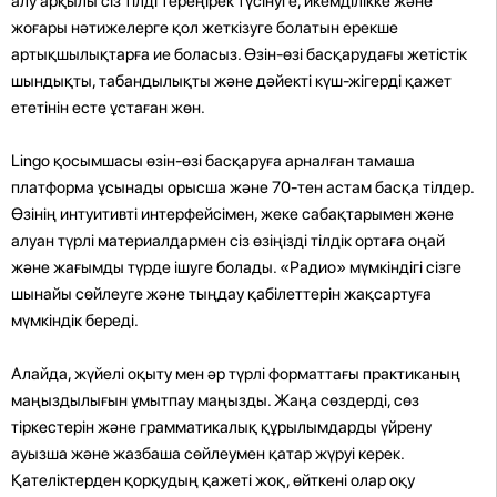
алу арқылы сіз тілді тереңірек түсінуге, икемділікке және
жоғары нәтижелерге қол жеткізуге болатын ерекше
артықшылықтарға ие боласыз. Өзін-өзі басқарудағы жетістік
шындықты, табандылықты және дәйекті күш-жігерді қажет
ететінін есте ұстаған жөн.
Lingo қосымшасы өзін-өзі басқаруға арналған тамаша
платформа ұсынады орысша және 70-тен астам басқа тілдер.
Өзінің интуитивті интерфейсімен, жеке сабақтарымен және
алуан түрлі материалдармен сіз өзіңізді тілдік ортаға оңай
және жағымды түрде ішуге болады. «Радио» мүмкіндігі сізге
шынайы сөйлеуге және тыңдау қабілеттерін жақсартуға
мүмкіндік береді.
Алайда, жүйелі оқыту мен әр түрлі форматтағы практиканың
маңыздылығын ұмытпау маңызды. Жаңа сөздерді, сөз
тіркестерін және грамматикалық құрылымдарды үйрену
ауызша және жазбаша сөйлеумен қатар жүруі керек.
Қателіктерден қорқудың қажеті жоқ, өйткені олар оқу