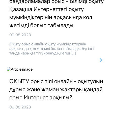
бағдарламалар орыс - Білімді оқыту
Қазақша Интернеттегі оқыту
мүмкіндіктерінің арқасында қол
жетімді болып табылады
09.08.2023
Оқыту орыс онлайн оқыту мүмкіндіктерінің
арқасында қол жетімді болып табылады. Бүгінгі
таңда нарықта тіл үйренудің көпш […]
ОҚЫТУ орыс тілі онлайн - оқытудың
дұрыс және жаман жақтары қандай
орыс Интернет арқылы?
09.08.2023