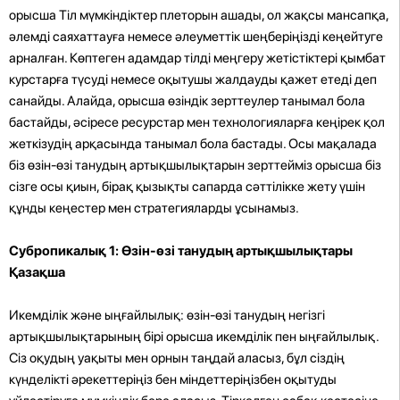
орысша Тіл мүмкіндіктер плеторын ашады, ол жақсы мансапқа,
әлемді саяхаттауға немесе әлеуметтік шеңберіңізді кеңейтуге
арналған. Көптеген адамдар тілді меңгеру жетістіктері қымбат
курстарға түсуді немесе оқытушы жалдауды қажет етеді деп
санайды. Алайда, орысша өзіндік зерттеулер танымал бола
бастайды, әсіресе ресурстар мен технологияларға кеңірек қол
жеткізудің арқасында танымал бола бастады. Осы мақалада
біз өзін-өзі танудың артықшылықтарын зерттейміз орысша біз
сізге осы қиын, бірақ қызықты сапарда сәттілікке жету үшін
құнды кеңестер мен стратегияларды ұсынамыз.
Субропикалық 1: Өзін-өзі танудың артықшылықтары
Қазақша
Икемділік және ыңғайлылық: өзін-өзі танудың негізгі
артықшылықтарының бірі орысша икемділік пен ыңғайлылық.
Сіз оқудың уақыты мен орнын таңдай аласыз, бұл сіздің
күнделікті әрекеттеріңіз бен міндеттеріңізбен оқытуды