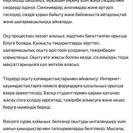
нәрсеңізді шешпеңіз; Әрқашан үйрену үшін жаңа сөздер мен
сөздерді іздеңіз. Синонимдер, анонимдер және әртүрлі
тәсілдер, сөздік қорын байыту және байланыста айтарлықтай
және шығармашылыққа айналады.
Оқу процесінен ләззат алыңыз: өздігінен бағытталған орысша
Білуге ​​болады. Қызықты тақырыптарды зерттеп,
шығармашылық оқыту әдістерін қолданып, тәжірибеден
қорықпаңыз. Оқыту өте жақсы болған кезде, сіз өзіңіздің тілдік
мақсаттарыңызға қол жеткізе аласыз.
Тілдерді оқыту қоғамдастықтарымен айналысу: Интернет-
қауымдастықтарға немесе форумдарға қосылыңыз орысша
өзара әрекеттеседі. Басқа студенттермен қарым-қатынас
жасау сізге қолдау көрсетеді, тәжірибе алмасуға және кеңес
беруге мүмкіндік береді.
Өзіңізге сұрақ қойыңыз: белсенді оқытуды ынталандыру үшін
шағын қиындықтар мен тапсырмаларды белгілеңіз. Мысалы,