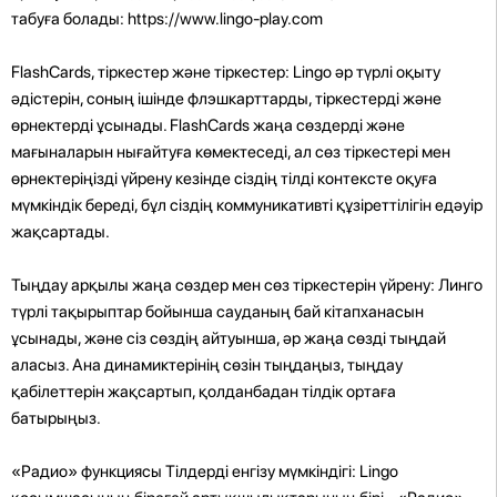
табуға болады: https://www.lingo-play.com
FlashCards, тіркестер және тіркестер: Lingo әр түрлі оқыту
әдістерін, соның ішінде флэшкарттарды, тіркестерді және
өрнектерді ұсынады. FlashCards жаңа сөздерді және
мағыналарын нығайтуға көмектеседі, ал сөз тіркестері мен
өрнектеріңізді үйрену кезінде сіздің тілді контексте оқуға
мүмкіндік береді, бұл сіздің коммуникативті құзіреттілігін едәуір
жақсартады.
Тыңдау арқылы жаңа сөздер мен сөз тіркестерін үйрену: Линго
түрлі тақырыптар бойынша сауданың бай кітапханасын
ұсынады, және сіз сөздің айтуынша, әр жаңа сөзді тыңдай
аласыз. Ана динамиктерінің сөзін тыңдаңыз, тыңдау
қабілеттерін жақсартып, қолданбадан тілдік ортаға
батырыңыз.
«Радио» функциясы Тілдерді енгізу мүмкіндігі: Lingo