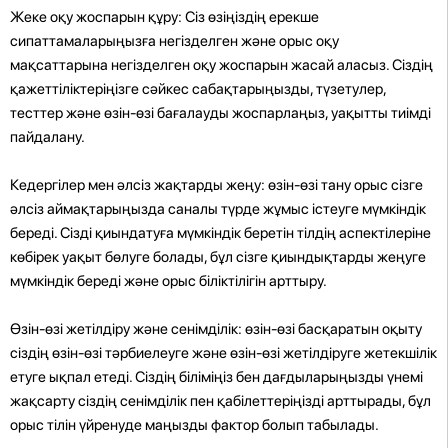
Жеке оқу жоспарын құру: Сіз өзіңіздің ерекше
сипаттамаларыңызға негізделген және орыс оқу
мақсаттарына негізделген оқу жоспарын жасай аласыз. Сіздің
қажеттіліктеріңізге сәйкес сабақтарыңызды, түзетулер,
тесттер және өзін-өзі бағалауды жоспарлаңыз, уақытты тиімді
пайдалану.
Кедергілер мен әлсіз жақтарды жеңу: өзін-өзі тану орыс сізге
әлсіз аймақтарыңызда саналы түрде жұмыс істеуге мүмкіндік
береді. Сізді қиындатуға мүмкіндік беретін тілдің аспектілеріне
көбірек уақыт бөлуге болады, бұл сізге қиындықтарды жеңуге
мүмкіндік береді және орыс біліктілігін арттыру.
Өзін-өзі жетілдіру және сенімділік: өзін-өзі басқаратын оқыту
сіздің өзін-өзі тәрбиелеуге және өзін-өзі жетілдіруге жетекшілік
етуге ықпал етеді. Сіздің біліміңіз бен дағдыларыңызды үнемі
жақсарту сіздің сенімділік пен қабілеттеріңізді арттырады, бұл
орыс тілін үйренуде маңызды фактор болып табылады.