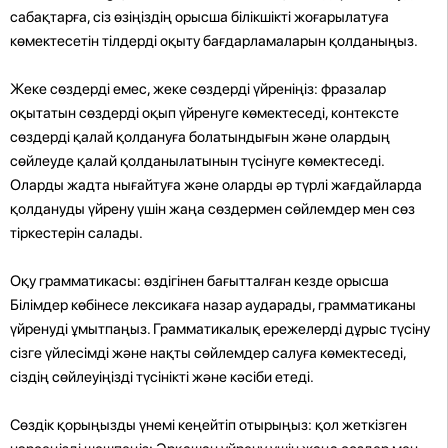
сабақтарға, сіз өзіңіздің орысша білікшікті жоғарылатуға
көмектесетін тілдерді оқыту бағдарламаларын қолданыңыз.
Жеке сөздерді емес, жеке сөздерді үйреніңіз: фразалар
оқытатын сөздерді оқып үйренуге көмектеседі, контексте
сөздерді қалай қолдануға болатындығын және олардың
сөйлеуде қалай қолданылатынын түсінуге көмектеседі.
Оларды жадта нығайтуға және оларды әр түрлі жағдайларда
қолдануды үйрену үшін жаңа сөздермен сөйлемдер мен сөз
тіркестерін салады.
Оқу грамматикасы: өздігінен бағытталған кезде орысша
Білімдер көбінесе лексикаға назар аударады, грамматиканы
үйренуді ұмытпаңыз. Грамматикалық ережелерді дұрыс түсіну
сізге үйлесімді және нақты сөйлемдер салуға көмектеседі,
сіздің сөйлеуіңізді түсінікті және кәсіби етеді.
Сөздік қорыңызды үнемі кеңейтіп отырыңыз: қол жеткізген