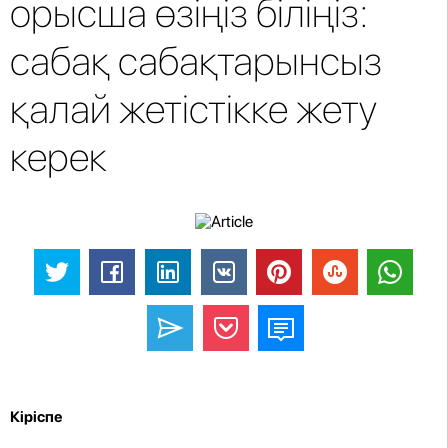
орысша өзіңіз біліңіз:
сабақ сабақтарынсыз
қалай жетістікке жету
керек
Кіріспе