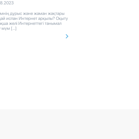
08.2023
імнің дұрыс және жаман жақтары
дай испан Интернет арқылы? Оқыту
қша желі Интернеттегі танымал
 мүм […]