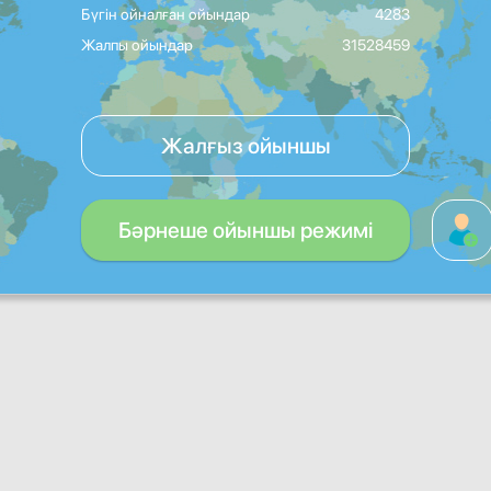
Бүгін ойналған ойындар
4283
Жалпы ойындар
31528459
Жалғыз ойыншы
Бәрнеше ойыншы режимі