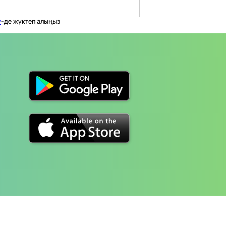
y
-де жүктеп алыңыз