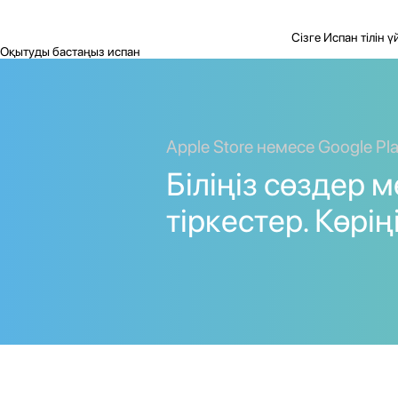
Сізге Испан тілін 
Оқытуды бастаңыз испан
Apple Store немесе Google Pl
Біліңіз сөздер 
тіркестер. Көріңі