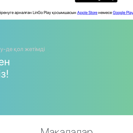
үйренуге арналған LinGo Play қосымшасын
Apple Store
немесе
Google Pla
ay-де қол жетімді
мен
з!
Мақалалар