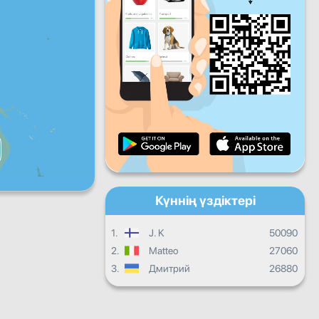
Жұма
Сенбі
Жексенбі
Күнделікті прогресс
Ай сайынғы прогресс
Сертификат
Жалпы прогресс
Күннің үздіктері
1.
J. K
50090
2.
Matteo
27060
3.
Дмитрий
26880