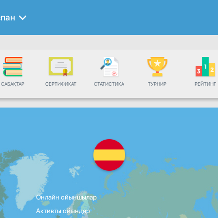
спан
САБАҚТАР
СЕРТИФИКАТ
СТАТИСТИКА
ТУРНИР
РЕЙТИНГ
Онлайн ойыншылар
Активты ойындар