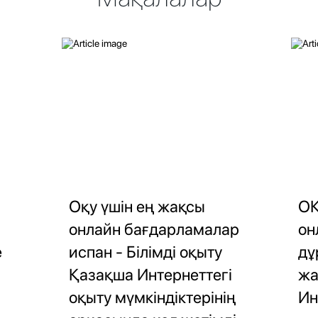
Оқу үшін ең жақсы
ОҚ
онлайн бағдарламалар
он
е
испан - Білімді оқыту
дұ
Қазақша Интернеттегі
жа
оқыту мүмкіндіктерінің
Ин