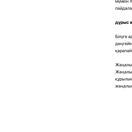
мүмкін.
пайдала
дұрыс ж
Білуге ​
деңгейі
қарапай
Жаңалық
Жаңалық
құрылым
жаңалық