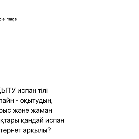
ЫТУ испан тілі
лайн - оқытудың
рыс және жаман
қтары қандай испан
тернет арқылы?