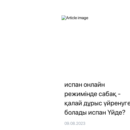
испан онлайн
режимінде сабақ -
қалай дұрыс үйренуг
болады испан Үйде?
09.08.2023