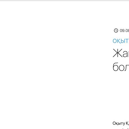
09.0
ОҚЫТУ
Жа
бо
Оқыту Қ