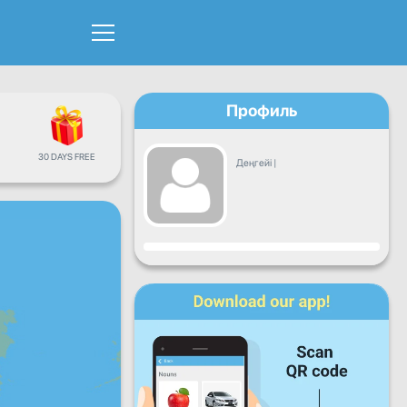
Профиль
30 DAYS FREE
Деңгейі
|
Прогресс
Дүйсенбі
Сейсенбі
Сәрсенбі
Бейсенбі