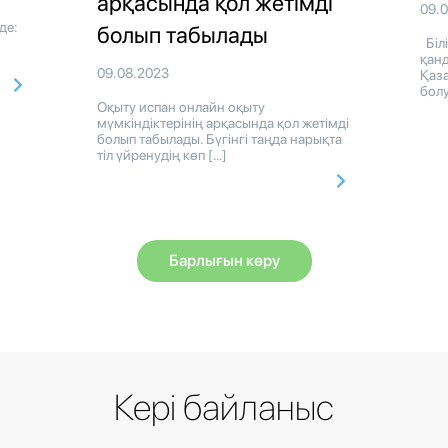
арқасында қол жетімді
09.
де:
болып табылады
Біл
қан
09.08.2023
Қаза
болу
Оқыту испан онлайн оқыту
мүмкіндіктерінің арқасында қол жетімді
болып табылады. Бүгінгі таңда нарықта
тіл үйренудің көп […]
Барлығын көру
Кері байланыс