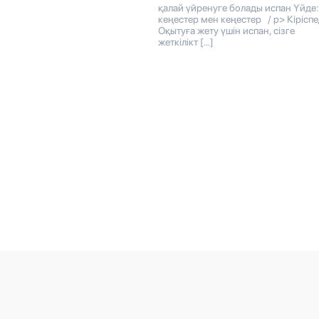
қалай үйренуге болады испан Үйде:
кеңестер мен кеңестер / p> Кіріспе
Оқытуға жету үшін испан, сізге
жеткілікт […]