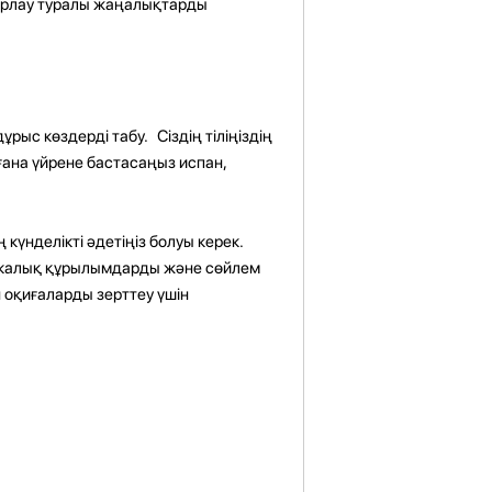
барлау туралы жаңалықтарды
рыс көздерді табу. Сіздің тіліңіздің
ғана үйрене бастасаңыз испан,
күнделікті әдетіңіз болуы керек.
тикалық құрылымдарды және сөйлем
 оқиғаларды зерттеу үшін