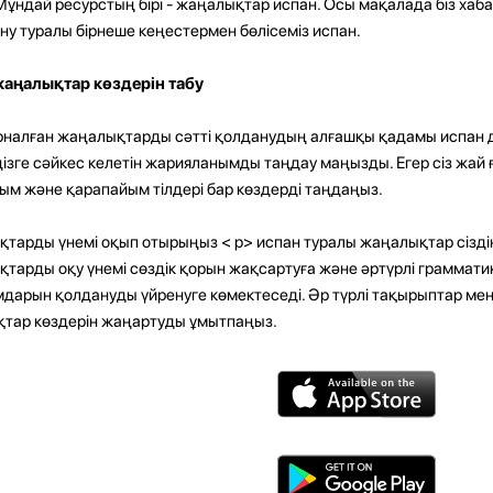
 Мұндай ресурстың бірі - жаңалықтар испан. Осы мақалада біз ха
ну туралы бірнеше кеңестермен бөлісеміз испан.
аңалықтар көздерін табу
​арналған жаңалықтарды сәтті қолданудың алғашқы қадамы испан дұ
ңізге сәйкес келетін жарияланымды таңдау маңызды. Егер сіз жай 
ым және қарапайым тілдері бар көздерді таңдаңыз.
тарды үнемі оқып отырыңыз
< p>
испан туралы жаңалықтар сіздің 
тарды оқу үнемі сөздік қорын жақсартуға және әртүрлі грамма
дарын қолдануды үйренуге көмектеседі. Әр түрлі тақырыптар мен
тар көздерін жаңартуды ұмытпаңыз.