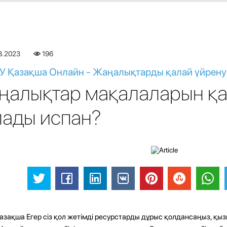
8.2023
196
 Қазақша Онлайн - Жаңалықтарды қалай үйрену
ңалықтар мақалаларын қа
лады испан?
азақша Егер сіз қол жетімді ресурстарды дұрыс қолдансаңыз, қыз