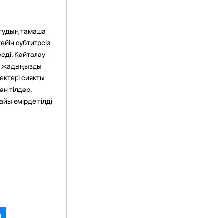
ртудың тамаша
ейін субтитрсіз
седі. Қайталау -
дің жадыңызды
нектері сияқты
ан тілдер.
айы өмірде тілді