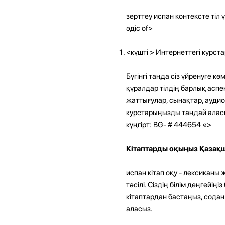
зерттеу испан контексте тіл 
әдіс of>
<күшті > Интернеттегі курс
Бүгінгі таңда сіз үйренуге к
құралдар тілдің барлық аспек
жаттығулар, сынақтар, аудио
курстарыңызды таңдай аласыз
күңгірт: BG- # 444654 «>
Кітаптарды оқыңыз Қазақ
испан кітап оқу - лексикан
тәсілі. Сіздің білім деңгейі
кітаптардан бастаңыз, содан 
аласыз.