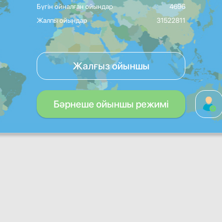
Бүгін ойналған ойындар
4696
Жалпы ойындар
31522811
Жалғыз ойыншы
Бәрнеше ойыншы режимі