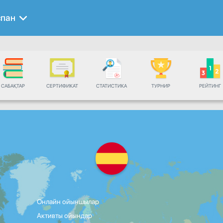
спан
САБАҚТАР
СЕРТИФИКАТ
СТАТИСТИКА
ТУРНИР
РЕЙТИНГ
Онлайн ойыншылар
Активты ойындар