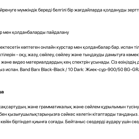
үйренуге мүмкіндік береді белгілі бір жағдайларда қолдануды зерт
тар мен қолданбаларды пайдалану
өмектесетін көптеген онлайн курстар мен қолданбалар бар. испан тіл
тілерін - оқу, жазу, сөйлеу, сөйлеу және тыңдауды дамытуға көмек
 және видео материалдардың кең спектрін ұсынады. Сіз өзіңіздің д
 испан. Band Barx Black-Black / 10 Dark: Жиек-сұр-900/50 BG-G
ша
ы жақсартудың және грамматикалық және сөйлем құрылымын түсін
ңіз бен қызығушылықтарыңызға сәйкес келетін кітаптарды таңдаңыз
кейін біртіндеп қиынға соғады. Бейтаныс сөздерді аудару үшін сөз