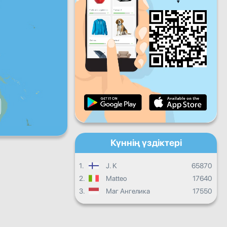
Жұма
Сенбі
Жексенбі
Күнделікті прогресс
Ай сайынғы прогресс
Сертификат
Жалпы прогресс
Күннің үздіктері
1.
J. K
65870
2.
Matteo
17640
3.
Маг Ангелика
17550