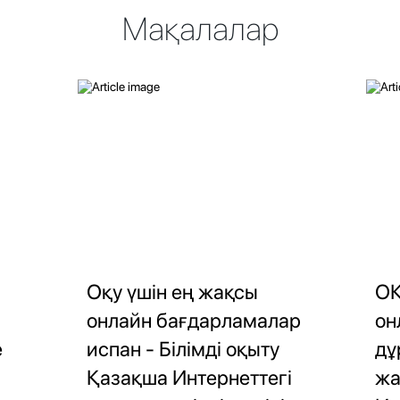
Мақалалар
Оқу үшін ең жақсы
ОҚ
онлайн бағдарламалар
он
е
испан - Білімді оқыту
дұ
Қазақша Интернеттегі
жа