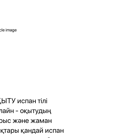
ЫТУ испан тілі
лайн - оқытудың
рыс және жаман
қтары қандай испан