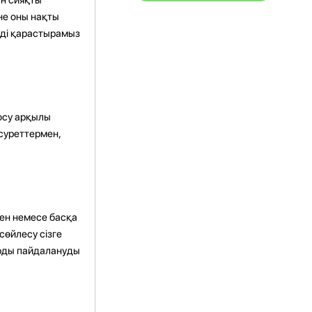
не оны нақты
ерді қарастырамыз
осу арқылы
 суреттермен,
мен немесе басқа
сөйлесу сізге
арды пайдалануды