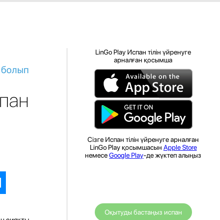
LinGo Play Испан тілін үйренуге
арналған қосымша
і болып
спан
Сізге Испан тілін үйренуге арналған
LinGo Play қосымшасын
Apple Store
немесе
Google Play
-де жүктеп алыңыз
Оқытуды бастаңыз испан
ан сияқты