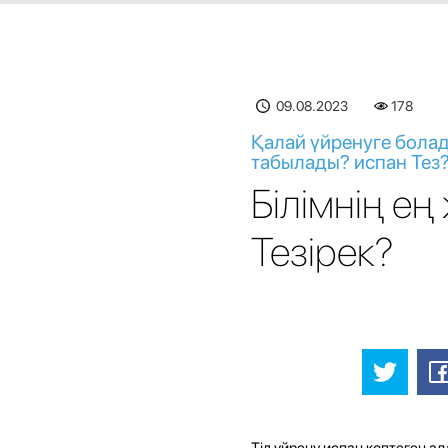
09.08.2023
178
Қалай үйренуге болад
табылады? испан Тез
Білімнің ең
Тезірек?
Тіл үйрену испан көптеген а