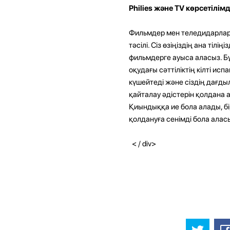
Philies және TV көрсетілім
Фильмдер мен теледидарлар
тәсілі. Сіз өзіңіздің ана ті
фильмдерге ауыса аласыз. Бұл 
оқудағы сәттіліктің кілті ис
күшейтеді және сіздің дағдыл
қайталау әдістерін қолдана а
Қиындыққа ие бола алады, бір
қолдануға сенімді бола алас
< / div>