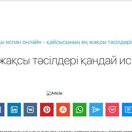
ы испан онлайн - қайсысының ең жақсы тәсілдер
?
 жақсы тәсілдері қандай и
дамдар үшін қиындық тудыруы мүмкін, әсіресе алғашқы тілдері исп