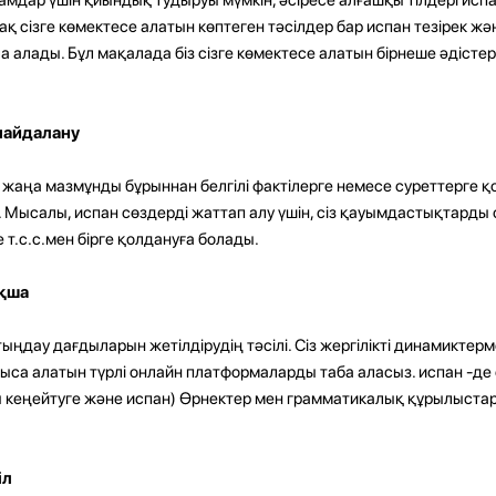
ақ сізге көмектесе алатын көптеген тәсілдер бар испан тезірек жә
ла алады. Бұл мақалада біз сізге көмектесе алатын бірнеше әдіст
пайдалану
 жаңа мазмұнды бұрыннан белгілі фактілерге немесе суреттерге қ
і. Мысалы, испан сөздерді жаттап алу үшін, сіз қауымдастықтарды
т.с.с.мен бірге қолдануға болады.
ақша
ыңдау дағдыларын жетілдірудің тәсілі. Сіз жергілікті динамиктер
са алатын түрлі онлайн платформаларды таба аласыз. испан -де 
ы кеңейтуге және испан) Өрнектер мен грамматикалық құрылыст
іл