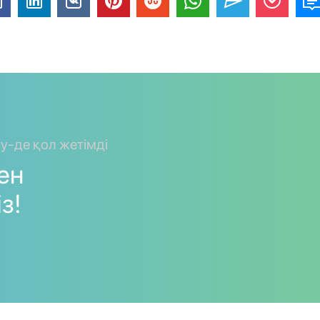
ay-де қол жетімді
мен
з!