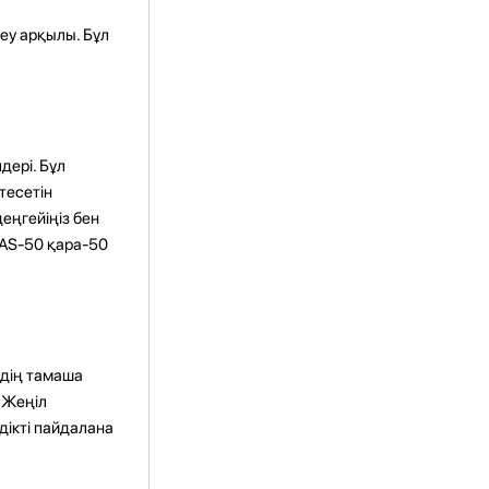
теу арқылы. Бұл
дері. Бұл
тесетін
еңгейіңіз бен
RAS-50 қара-50
удің тамаша
. Жеңіл
дікті пайдалана