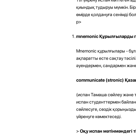
қиындық тудыруы мүмкін. Бір
өмірде қолдануға сенімді бо
p>
mnemonic Құрылғыларды 
Mnemonic құрылғылары - бұл
ақпаратты есте сақтау тәсіл
әуендермен, сандармен және 
communicate (stronic) Қаз
(испан Тамаша сөйлеу және т
испан студенттермен байланы
сөйлесуге, сөздік қорыңызд
үйренуге көмектеседі.
>
Оқу испан мәтінмәндегі т