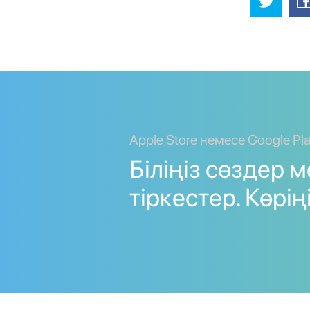
Apple Store немесе Google Pl
Біліңіз сөздер 
тіркестер. Көріңі