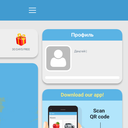
Профиль
30 DAYS FREE
Деңгейі
|
Прогресс
Дүйсенбі
Сейсенбі
Сәрсенбі
Бейсенбі