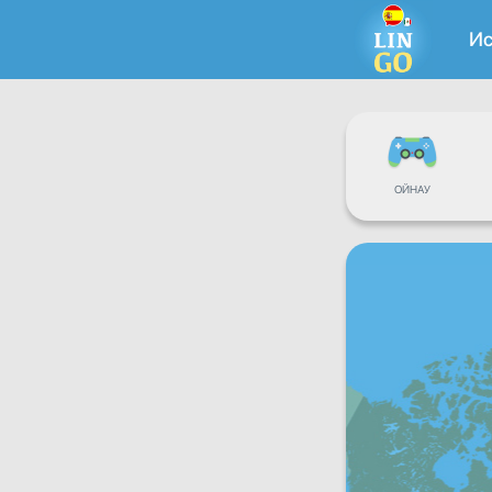
И
ОЙНАУ