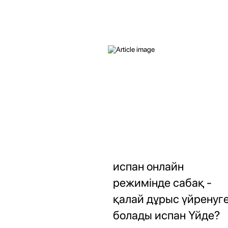
испан онлайн
режимінде сабақ -
қалай дұрыс үйренуг
болады испан Үйде?