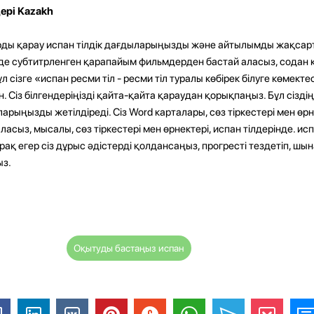
дері Kazakh
ды қарау испан тілдік дағдыларыңызды және айтылымды жақса
ліңізде субтитрленген қарапайым фильмдерден бастай аласыз, содан к
сізге «испан ресми тіл - ресми тіл туралы көбірек білуге ​​көмекте
пан. Сіз білгендеріңізді қайта-қайта қараудан қорықпаңыз. Бұл сіз
арыңызды жетілдіреді. Сіз Word карталары, сөз тіркестері мен өр
ласыз, мысалы, сөз тіркестері мен өрнектері, испан тілдерінде. исп
ақ егер сіз дұрыс әдістерді қолдансаңыз, прогресті тездетіп, шын
ыз.
Оқытуды бастаңыз испан