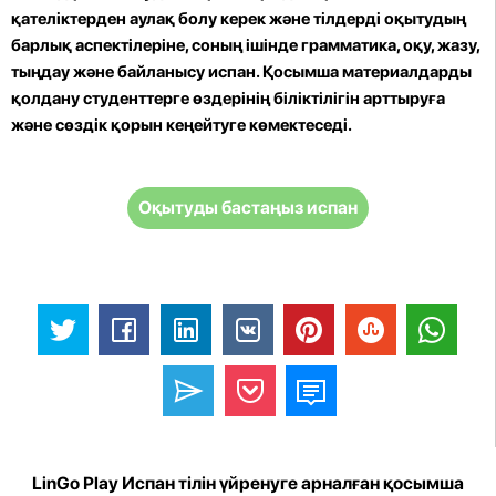
қателіктерден аулақ болу керек және тілдерді оқытудың
барлық аспектілеріне, соның ішінде грамматика, оқу, жазу,
тыңдау және байланысу испан. Қосымша материалдарды
қолдану студенттерге өздерінің біліктілігін арттыруға
және сөздік қорын кеңейтуге көмектеседі.
Оқытуды бастаңыз испан
LinGo Play Испан тілін үйренуге арналған қосымша