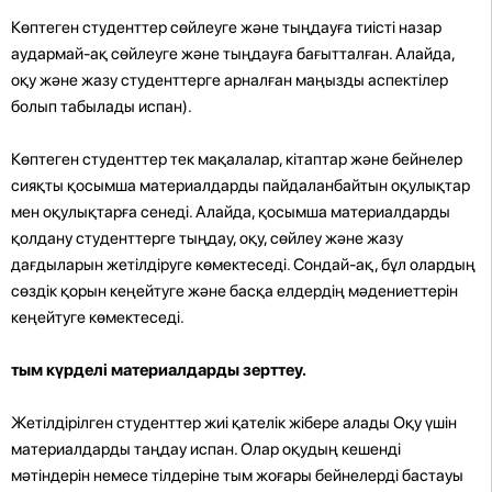
Көптеген студенттер сөйлеуге және тыңдауға тиісті назар
аудармай-ақ сөйлеуге және тыңдауға бағытталған. Алайда,
оқу және жазу студенттерге арналған маңызды аспектілер
болып табылады испан).
Көптеген студенттер тек мақалалар, кітаптар және бейнелер
сияқты қосымша материалдарды пайдаланбайтын оқулықтар
мен оқулықтарға сенеді. Алайда, қосымша материалдарды
қолдану студенттерге тыңдау, оқу, сөйлеу және жазу
дағдыларын жетілдіруге көмектеседі. Сондай-ақ, бұл олардың
сөздік қорын кеңейтуге және басқа елдердің мәдениеттерін
кеңейтуге көмектеседі.
тым күрделі материалдарды зерттеу.
Жетілдірілген студенттер жиі қателік жібере алады Оқу үшін
материалдарды таңдау испан. Олар оқудың кешенді
мәтіндерін немесе тілдеріне тым жоғары бейнелерді бастауы