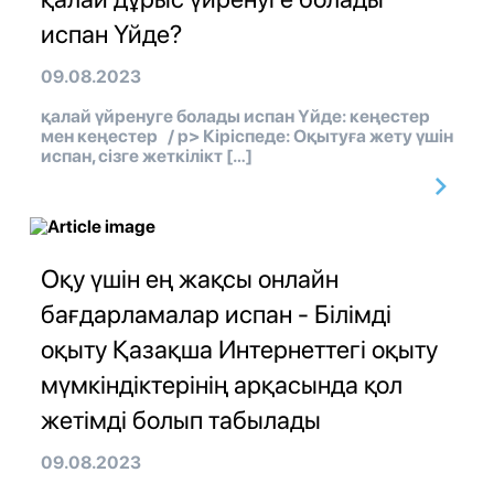
испан Үйде?
09.08.2023
қалай үйренуге болады испан Үйде: кеңестер
мен кеңестер / p> Кіріспеде: Оқытуға жету үшін
испан, сізге жеткілікт […]
Оқу үшін ең жақсы онлайн
бағдарламалар испан - Білімді
оқыту Қазақша Интернеттегі оқыту
мүмкіндіктерінің арқасында қол
жетімді болып табылады
09.08.2023