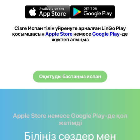
Сізге Испан тілін үйренуге арналған LinGo Play
қосымшасын
Apple Store
немесе
Google Play
-де
жүктеп алыңыз
Оқытуды бастаңыз испан
Apple Store немесе Google Play-де қол
жетімді
Біліңіз сөздер мен