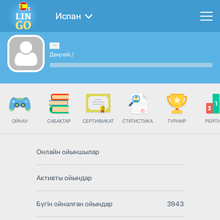
Испан
Деңгейі
/
ОЙНАУ
САБАҚТАР
СЕРТИФИКАТ
СТАТИСТИКА
ТУРНИР
РЕЙТ
Онлайн ойыншылар
Активты ойындар
Бүгін ойналған ойындар
3943