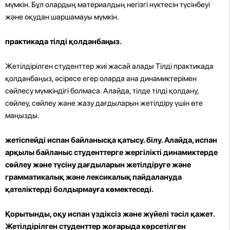
мүмкін. Бұл олардың материалдың негізгі нүктесін түсінбеуі
және оқудан шаршамауы мүмкін.
практикада тілді қолданбаңыз.
Жетілдірілген студенттер жиі жасай алады Тілді практикада
қолданбаңыз, әсіресе егер оларда ана динамиктерімен
сөйлесу мүмкіндігі болмаса. Алайда, тілде тілді қолдану,
сөйлеу, сөйлеу және жазу дағдыларын жетілдіру үшін өте
маңызды.
жетіспейді испан байланысқа қатысу. білу. Алайда, испан
арқылы байланыс студенттерге жергілікті динамиктерде
сөйлеу және түсіну дағдыларын жетілдіруге және
грамматикалық және лексикалық пайдалануда
қателіктерді болдырмауға көмектеседі.
Қорытынды, оқу испан үздіксіз және жүйелі тәсіл қажет.
Жетілдірілген студенттер жоғарыда көрсетілген