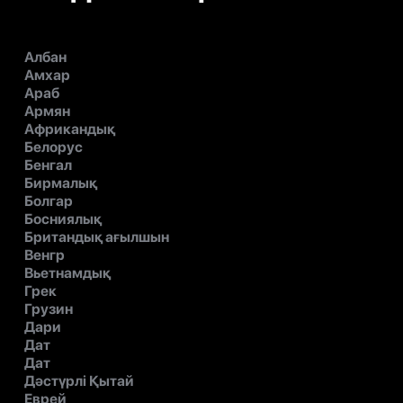
Албан
Амхар
Араб
Армян
Африкандық
Белорус
Бенгал
Бирмалық
Болгар
Босниялық
Британдық ағылшын
Венгр
Вьетнамдық
Грек
Грузин
Дари
Дат
Дат
Дәстүрлі Қытай
Еврей