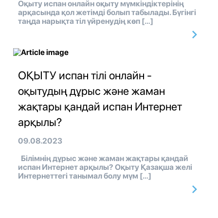
Оқыту испан онлайн оқыту мүмкіндіктерінің
арқасында қол жетімді болып табылады. Бүгінгі
таңда нарықта тіл үйренудің көп […]
ОҚЫТУ испан тілі онлайн -
оқытудың дұрыс және жаман
жақтары қандай испан Интернет
арқылы?
09.08.2023
Білімнің дұрыс және жаман жақтары қандай
испан Интернет арқылы? Оқыту Қазақша желі
Интернеттегі танымал болу мүм […]