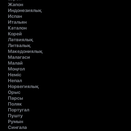
Жапон
Индонезиялық
Испан
Итальян
Каталон
Корей
Латвиялық
Литвалық
Македониялық
Малагаси
Малай
Моңғол
Неміс
Непал
Норвегиялық
Орыс
Парсы
Поляк
Португал
Пушту
Румын
Сингала