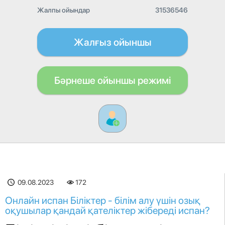
Жалпы ойындар
31536546
Жалғыз ойыншы
Бәрнеше ойыншы режимі
09.08.2023
172
Онлайн испан Біліктер - білім алу үшін озық
оқушылар қандай қателіктер жібереді испан?