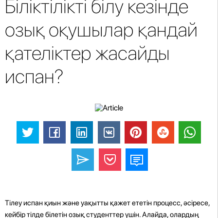
Біліктілікті білу кезінде
озық оқушылар қандай
қателіктер жасайды
испан?
Тілеу испан қиын және уақытты қажет ететін процесс, әсіресе,
кейбір тілде білетін озық студенттер үшін. Алайда, олардың