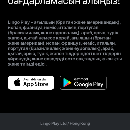
бағдарламасын алыңыз!
Lingo Play – ағылшын (британ және американдық),
испан, француз, неміс, итальян, португал
(бразилиялық және еуропалық), араб, орыс, түрік,
жапон, қытай немесе корей, ағылшын (британ
және американ), испан, француз, неміс, итальян,
португал (бразилиялық және еуропалық), араб,
қытай, орыс, түрік, жапон тілдеріндегі шет тілдерін
үйренудің және сөздерді есте сақтаудың қызықты
және тиімді әдісі.
Lingo Play Ltd /
Hong Kong