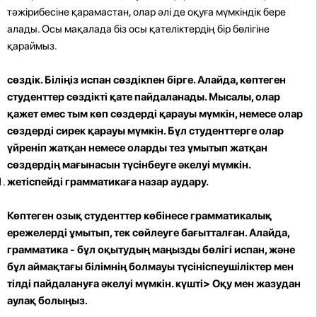
тәжірибесіне қарамастан, олар әлі де оқуға мүмкіндік бере
алады. Осы мақалада біз осы қателіктердің бір бөлігіне
қараймыз.
сөздік. Біліңіз испан сөздікпен бірге. Алайда, көптеген
студенттер сөздікті қате пайдаланады. Мысалы, олар
қажет емес тым көп сөздерді қарауы мүмкін, немесе олар
сөздерді сирек қарауы мүмкін. Бұл студенттерге олар
үйреніп жатқан немесе оларды тез ұмытып жатқан
сөздердің мағынасын түсінбеуге әкелуі мүмкін.
жетіспейді грамматикаға назар аудару.
Көптеген озық студенттер көбінесе грамматикалық
ережелерді ұмытып, тек сөйлеуге бағытталған. Алайда,
грамматика - бұл оқытудың маңызды бөлігі испан, және
бұл аймақтағы білімнің болмауы түсініспеушіліктер мен
тілді пайдалануға әкелуі мүмкін. күшті> Оқу мен жазудан
аулақ болыңыз.