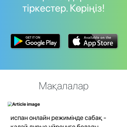
тіркестер. Көріңіз!
Мақалалар
испан онлайн режимінде сабақ -
қалай дұрыс үйренуге болады