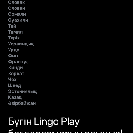
Словак
Словен
Сомали
Суахили
Тай
Тамил
Түрік
Украиндық
Урду
Фин
Француз
Хинди
Хорват
Чех
Швед
Эстониялық
Қазақ
Әзірбайжан
Бүгін Lingo Play