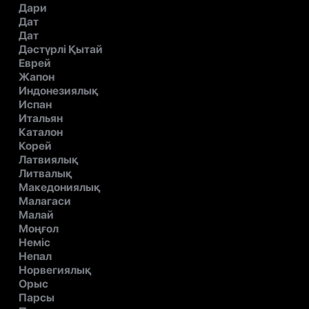
Дари
Дат
Дат
Дәстүрлі Қытай
Еврей
Жапон
Индонезиялық
Испан
Итальян
Каталон
Корей
Латвиялық
Литвалық
Македониялық
Малагаси
Малай
Моңғол
Неміс
Непал
Норвегиялық
Орыс
Парсы