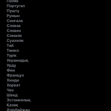
Поляк
Португал
Пушту
Румын
Сингала
Словак
Словен
Сомали
Суахили
Тай
Тамил
Түрік
Украиндық
Урду
Фин
Француз
Хинди
Хорват
Чех
Швед
Эстониялық
Қазақ
Әзірбайжан