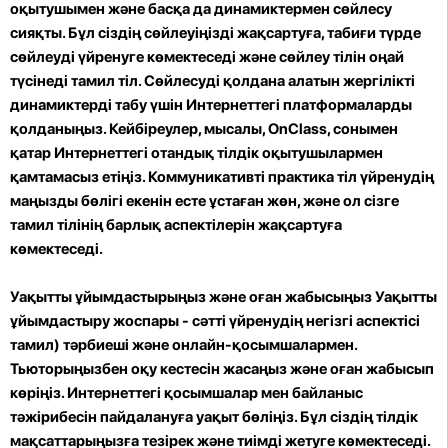
оқытушымен және басқа да динамиктермен сөйлесу
сияқты. Бұл сіздің сөйлеуіңізді жақсартуға, табиғи түрде
сөйлеуді үйренуге көмектеседі және сөйлеу тілін оңай
түсінеді тамил тіл. Сөйлесуді қолдана алатын жергілікті
динамиктерді табу үшін Интернеттегі платформаларды
қолданыңыз. Кейбіреулер, мысалы, OnClass, сонымен
қатар Интернеттегі отандық тілдік оқытушылармен
қамтамасыз етіңіз. Коммуникативті практика тіл үйренудің
маңызды бөлігі екенін есте ұстаған жөн, және ол сізге
тамил тілінің барлық аспектілерін жақсартуға
көмектеседі.
Уақытты ұйымдастырыңыз және оған жабысыңыз Уақытты
ұйымдастыру
жоспары - сәтті үйренудің негізгі аспектісі
тамил) тәрбиеші және онлайн-қосымшалармен.
Тьюторыңызбен оқу кестесін жасаңыз және оған жабысып
көріңіз. Интернеттегі қосымшалар мен байланыс
тәжірибесін пайдалануға уақыт бөліңіз. Бұл сіздің тілдік
мақсаттарыңызға тезірек және тиімді жетуге көмектеседі.