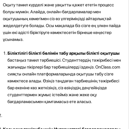
Оқыту тамил күрделі және уақытты қажет ететін процесс
болуы мүмкін. Алайда, онлайн-бағдарламалар мен
оқытушының көмегімен сіз өз үлгеріміңізді айтарлықтай
жеделдетуге болады. Осы мақалада біз сізге ең үлкен пайда
үшін екі әдісті біріктіруге көмектесетін бірнеше кеңестер
ұсынамыз.
Біліктілігі білікті бөлімін табу арқылы білікті оқытушы
бастаңыз тамил тәрбиешісі. Студенттердің тәжірибесі мен
жағымды пікірлері бар тәрбиешілерді іздеңіз. OnClass.com
сияқты онлайн платформаларында оқытушы табу сізге
көмектесе алады. Өзіңіз таңдаған тәрбиешінің тәжірибесі
бар екеніне көз жеткізіңіз, сіз өзіңіздің деңгейіңізде
студенттермен жұмыс істейміз және жеке оқу
бағдарламасымен қамтамасыз ете аласыз.