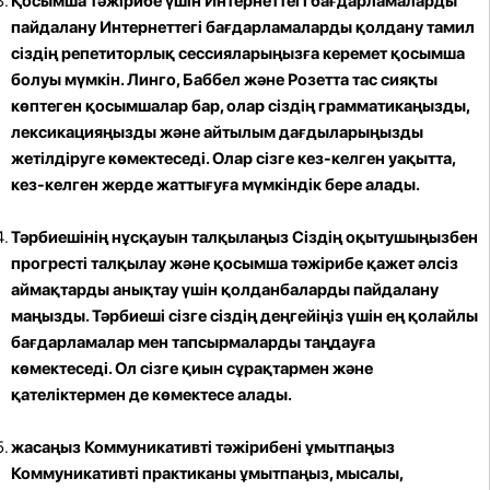
Қосымша тәжірибе үшін Интернеттегі бағдарламаларды
пайдалану
Интернеттегі бағдарламаларды қолдану тамил
сіздің репетиторлық сессияларыңызға керемет қосымша
болуы мүмкін. Линго, Баббел және Розетта тас сияқты
көптеген қосымшалар бар, олар сіздің грамматикаңызды,
лексикацияңызды және айтылым дағдыларыңызды
жетілдіруге көмектеседі. Олар сізге кез-келген уақытта,
кез-келген жерде жаттығуға мүмкіндік бере алады.
Тәрбиешінің нұсқауын талқылаңыз
Сіздің оқытушыңызбен
прогресті талқылау және қосымша тәжірибе қажет әлсіз
аймақтарды анықтау үшін қолданбаларды пайдалану
маңызды. Тәрбиеші сізге сіздің деңгейіңіз үшін ең қолайлы
бағдарламалар мен тапсырмаларды таңдауға
көмектеседі. Ол сізге қиын сұрақтармен және
қателіктермен де көмектесе алады.
жасаңыз Коммуникативті тәжірибені ұмытпаңыз
Коммуникативті практиканы ұмытпаңыз, мысалы,