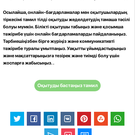
Осылайша, онлайн-бағдарламалар мен оқытушылардың
тіркесімі тамил тілді оқытуды жеделдетудің тамаша тәсілі
болуы мүмкін. Білікті оқытушы табыңыз және қосымша
тәжірибе үшін онлайн бағдарламаларды пайдаланыңыз.
Тәрбиешіңізбен бірге жүріңіз және коммуникативті
тәжірибе туралы ұмытпаңыз. Уақытты ұйымдастырыңыз
және мақсаттарыңызға тезірек және тиімді болу үшін
жоспарға жабысыңыз.
.
Оқытуды бастаңыз тамил