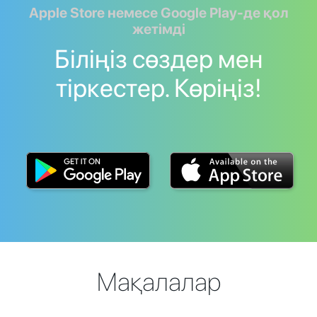
Apple Store немесе Google Play-де қол
жетімді
Біліңіз сөздер мен
тіркестер. Көріңіз!
Мақалалар