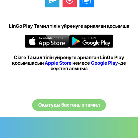
LinGo Play Тамил тілін үйренуге арналған қосымша
Сізге Тамил тілін үйренуге арналған LinGo Play
қосымшасын
Apple Store
немесе
Google Play
-де
жүктеп алыңыз
Оқытуды бастаңыз тамил