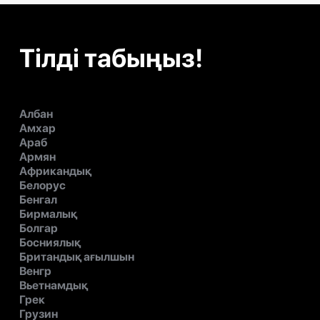
Тілді табыңыз!
Албан
Амхар
Араб
Армян
Африкандық
Белорус
Бенгал
Бирмалық
Болгар
Босниялық
Британдық ағылшын
Венгр
Вьетнамдық
Грек
Грузин