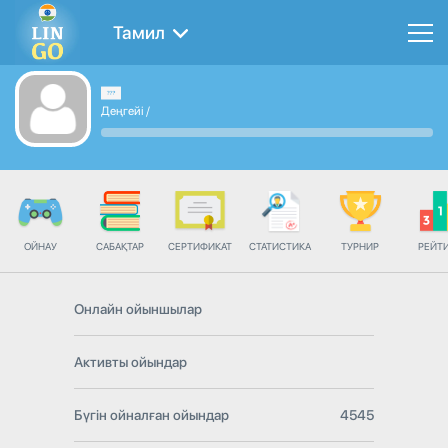
Тамил
Деңгейі
/
ОЙНАУ
САБАҚТАР
СЕРТИФИКАТ
СТАТИСТИКА
ТУРНИР
РЕЙТ
Онлайн ойыншылар
Активты ойындар
Бүгін ойналған ойындар
4545