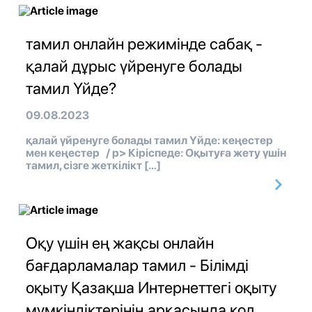
тамил онлайн режимінде сабақ -
қалай дұрыс үйренуге болады
тамил Үйде?
09.08.2023
қалай үйренуге болады тамил Үйде: кеңестер
мен кеңестер / p> Кіріспеде: Оқытуға жету үшін
тамил, сізге жеткілікт […]
Оқу үшін ең жақсы онлайн
бағдарламалар тамил - Білімді
оқыту Қазақша Интернеттегі оқыту
мүмкіндіктерінің арқасында қол