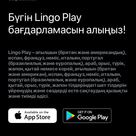
Бүгін Lingo Play
бағдарламасын алыңыз!
Lingo Play – ағылшын (британ және американдық),
испан, француз, неміс, итальян, португал
(бразилиялық және еуропалық), араб, орыс, түрік,
жапон, қытай немесе корей, ағылшын (британ
және американ), испан, француз, неміс, итальян,
португал (бразилиялық және еуропалық), араб,
қытай, орыс, түрік, жапон тілдеріндегі шет тілдерін
үйренудің және сөздерді есте сақтаудың қызықты
және тиімді әдісі.