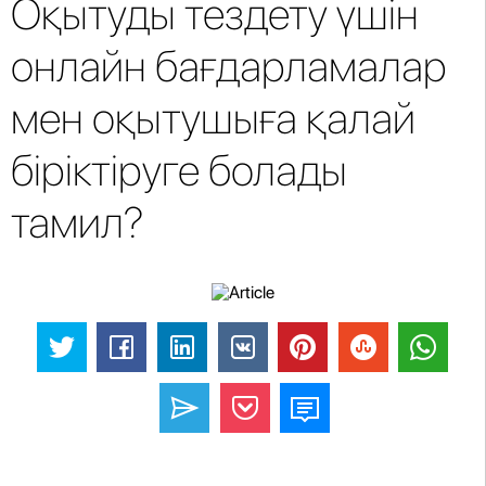
Оқытуды тездету үшін
онлайн бағдарламалар
мен оқытушыға қалай
біріктіруге болады
тамил?