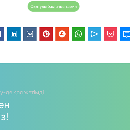
Оқытуды бастаңыз тамил
ay-де қол жетімді
мен
з!