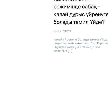
режимінде сабақ -
қалай дұрыс үйренуг
болады тамил Үйде?
09.08.2023
қалай үйренуге болады тамил Үйде
кеңестер мен кеңестер / p> Кіріспе
Оқытуға жету үшін тамил, сізге
жеткілікт […]