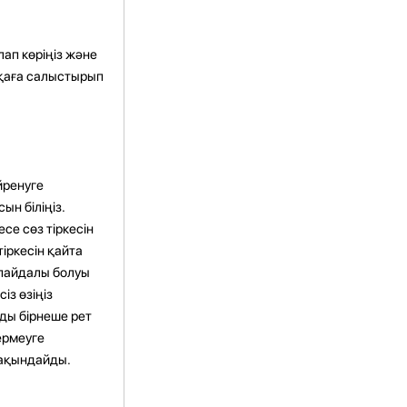
лап көріңіз
және
сқаға салыстырып
йренуге
ын біліңіз.
есе сөз тіркесін
тіркесін қайта
 пайдалы болуы
із өзіңіз
ы бірнеше рет
ермеуге
жақындайды.