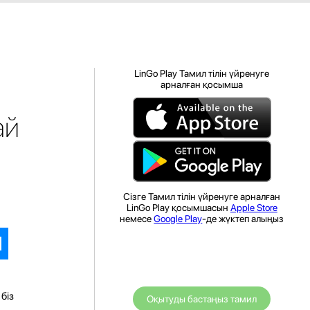
LinGo Play Тамил тілін үйренуге
арналған қосымша
ай
Сізге Тамил тілін үйренуге арналған
LinGo Play қосымшасын
Apple Store
немесе
Google Play
-де жүктеп алыңыз
біз
Оқытуды бастаңыз тамил