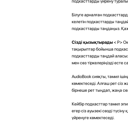
подкасттарды үйрену туралы б
Білуге ​​арналған подкасттар
келетін подкасттарды таңда
подкасттарды таңдаңыз. Қаже
Сізді қызықтырады
< P>
Оқ
тақырыптар бойынша подкаст
подкасттарды таңдай аласыз.
мен сөз тіркелеріңізді есте 
AudioBook сияқты, тамил іші
көмектеседі. Алғаш рет сіз ж
бірнеше рет тыңдап, жаңа сөз
Кейбір подкасттар тамил эпи
егер сіз ауызекі сөзді түсіну
үйренуге көмектеседі.