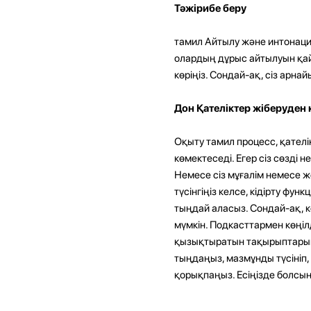
Тәжірибе беру
тамил Айтылу және интонация
олардың дұрыс айтылуын қай
көріңіз. Сондай-ақ, сіз арн
Дон Қателіктер жіберуден
Оқыту тамил процесс, қателік
көмектеседі. Егер сіз сөзді н
Немесе сіз мұғалім немесе жер
түсінгіңіз келсе, кідірту фун
тыңдай аласыз. Сондай-ақ, 
мүмкін. Подкасттармен көңілд
қызықтыратын тақырыптарың
тыңдаңыз, мазмұнды түсініп,
қорықпаңыз. Есіңізде болсын