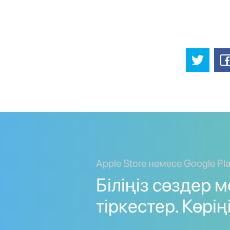
Apple Store немесе Google Pl
Біліңіз сөздер 
тіркестер. Көріңі