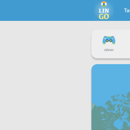
Т
ОЙНАУ