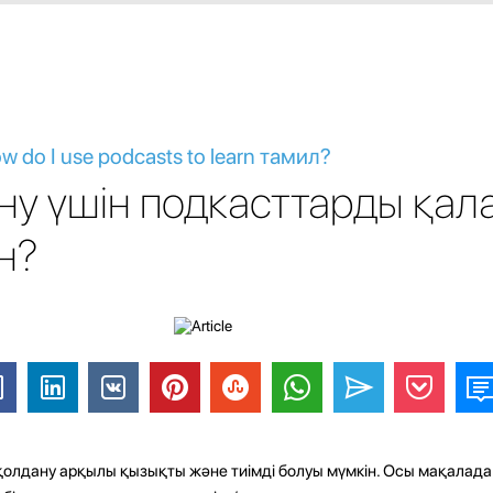
w do I use podcasts to learn тамил?
ну үшін подкасттарды қал
н?
олдану арқылы қызықты және тиімді болуы мүмкін. Осы мақалада 