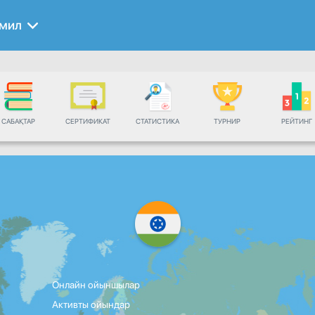
амил
САБАҚТАР
СЕРТИФИКАТ
СТАТИСТИКА
ТУРНИР
РЕЙТИНГ
Онлайн ойыншылар
Активты ойындар