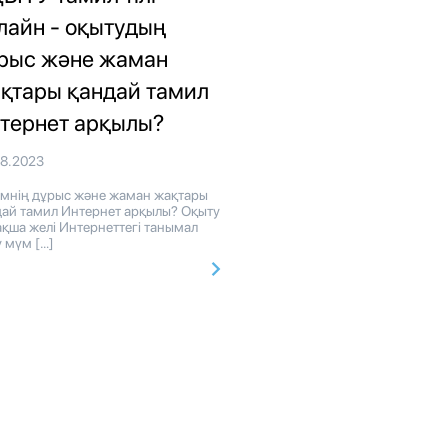
лайн - оқытудың
рыс және жаман
қтары қандай тамил
тернет арқылы?
08.2023
імнің дұрыс және жаман жақтары
дай тамил Интернет арқылы? Оқыту
қша желі Интернеттегі танымал
 мүм […]