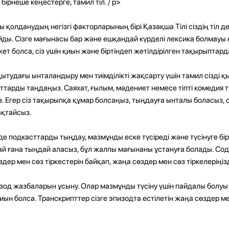
ірнеше кеңестерге, тамил тіл. / p>
ды қолданудың негізгі факторларының бірі Қазақша Тілі сіздің тіл д
йды. Сізге мағынасы бар және ешқандай күрделі лексика болмауы 
т болса, сіз үшін қиын және біртіндеп жетілдірілген тақырыптард
ытудағы ынталандыру мен тиімділікті жақсарту үшін тамил сізді 
тарды таңдаңыз. Саяхат, ғылым, мәдениет немесе тіпті комедия 
 Егер сіз тақырыпқа құмар болсаңыз, тыңдауға ынталы боласыз, 
сақтайсыз.
нде подкасттарды тыңдау, мазмұнды еске түсіреді және түсінуге бі
ай ғана тыңдай аласыз, бұл жалпы мағынаны ұстануға болады. Сода
дер мен сөз тіркестерін байқап, жаңа сөздер мен сөз тіркелеріңіз
зод жазбаларын ұсыну. Олар мазмұнды түсіну үшін пайдалы болуы 
 қиын болса. Транскрипттер сізге эпизодта естілетін жаңа сөздер ме