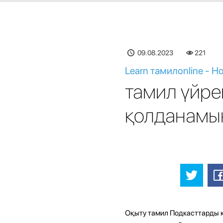
09.08.2023
221
Learn тамилonline - Ho
тамил үйре
қолданамы
Оқыту тамил Подкасттарды қ