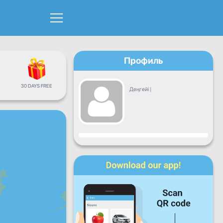
Профиль
30 DAYS FREE
Деңгейі
|
Прогресс
Дүйсенбі
Сейсенбі
Сәрсенбі
Бейсенбі