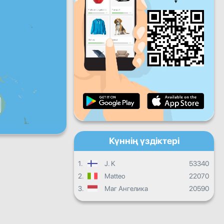
Жұма
Сенбі
Жексенбі
Күнделікті прогресс
Ай сайынғы прогресс
Сертификат
Жалпы прогресс
Күннің үздіктері
1.
J. K
53340
2.
Matteo
22070
3.
Маг Ангелика
20590