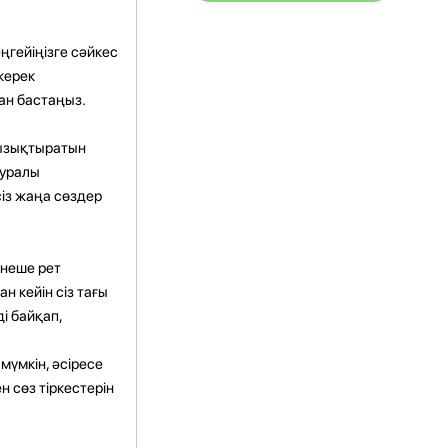
еңгейіңізге сәйкес
керек
ан бастаңыз.
қызықтыратын
туралы
сіз жаңа сөздер
рнеше рет
н кейін сіз тағы
ді байқап,
мүмкін, әсіресе
н сөз тіркестерін