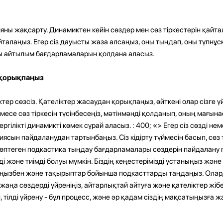
ны жақсарту. Динамиктен кейін сөздер мен сөз тіркестерін қайта
талаңыз. Егер сіз дауысты жаза алсаңыз, оны тыңдап, оны түпнұ
айы айтылым бағдарламаларын қолдана аласыз.
 қорықпаңыз
тер сөзсіз. Қателіктер жасаудан қорықпаңыз, өйткені олар сізге ү
емесе сөз тіркесін түсінбесеңіз, мәтінмәнді қолданып, оның мағынас
гілікті динамикті көмек сұрай аласыз. : 400; «> Егер сіз сөзді нем
кциясын пайдаланудан тартынбаңыз. Сіз кідірту түймесін басып, сөз 
көптеген подкастика тыңдау бағдарламалары сөздерін пайдалану
і және тиімді болуы мүмкін. Біздің кеңестерімізді ұстаныңыз және с
ызбен және тақырыптар бойынша подкасттарды таңдаңыз. Олард
 жаңа сөздерді үйреніңіз, айтарлықтай айтуға және қателіктер жіб
, тілді үйрену - бұл процесс, және әр қадам сіздің мақсатыңызға 