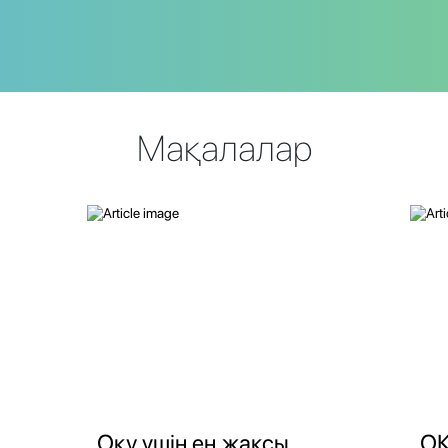
Мақалалар
Оқу үшін ең жақсы
ОҚ