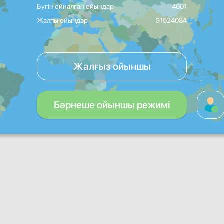
Бүгін ойналған ойындар
4601
Жалпы ойындар
31524084
Жалғыз ойыншы
Бәрнеше ойыншы режимі