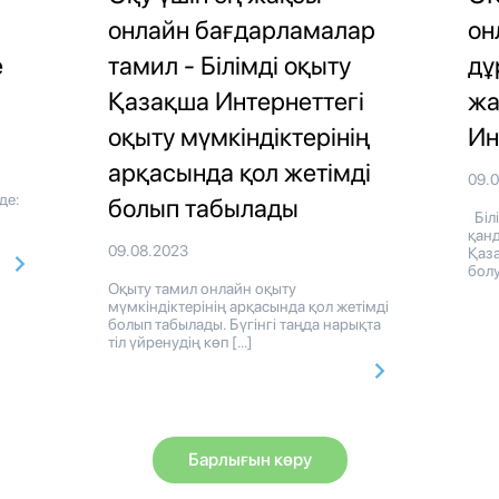
онлайн бағдарламалар
он
е
тамил - Білімді оқыту
дұ
Қазақша Интернеттегі
жа
оқыту мүмкіндіктерінің
Ин
арқасында қол жетімді
09.
:
де:
болып табылады
Біл
қан
09.08.2023
Қаза
болу
Оқыту тамил онлайн оқыту
мүмкіндіктерінің арқасында қол жетімді
болып табылады. Бүгінгі таңда нарықта
тіл үйренудің көп […]
Барлығын көру