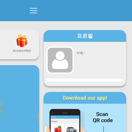
프로필
30 DAYS FREE
레벨
|
진행
월
화
수
목