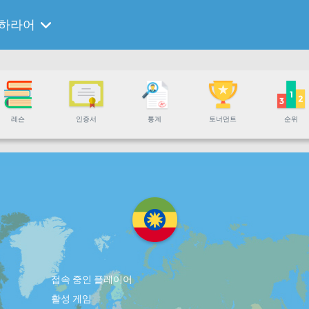
하라어
레슨
인증서
통계
토너먼트
순위
접속 중인 플레이어
활성 게임