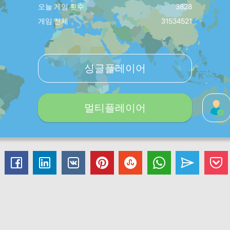
오늘 게임 횟수
3828
게임 전체
31534521
싱글플레이어
멀티플레이어