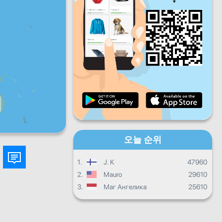
금
토
일
일일 진행상황
월별 진행상황
인증서
전체 진행상태
오늘 순위
1.
J. K
47960
2.
Mauro
29610
3.
Маг Ангелика
25610