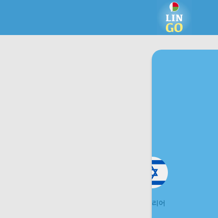
헝가리어
히브리어