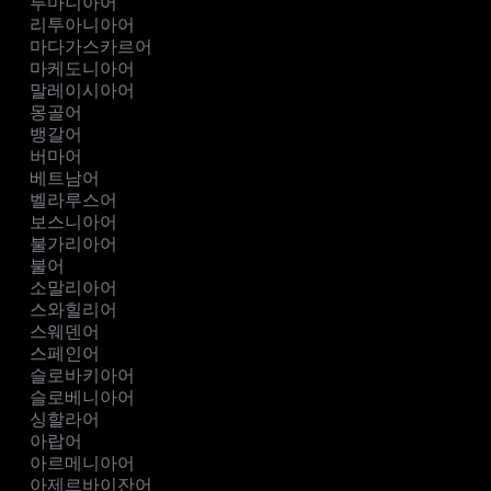
루마니아어
리투아니아어
마다가스카르어
마케도니아어
말레이시아어
몽골어
뱅갈어
버마어
베트남어
벨라루스어
보스니아어
불가리아어
불어
소말리아어
스와힐리어
스웨덴어
스페인어
슬로바키아어
슬로베니아어
싱할라어
아랍어
아르메니아어
아제르바이잔어