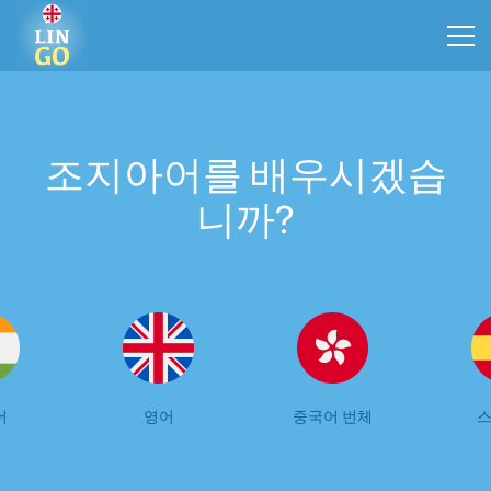
조지아어를 배우시겠습
니까?
어
영어
중국어 번체