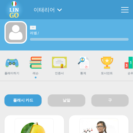
이태리어
레벨
/
플레이하기
레슨
인증서
통계
토너먼트
순
플래시 카드
낱말
구