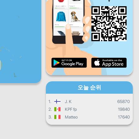
금
토
일
일일 진행상황
월별 진행상황
인증서
전체 진행상태
오늘 순위
1.
J. K
65870
2.
KPF fp
19840
3.
Matteo
17640