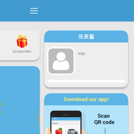
프로필
30 DAYS FREE
레벨
|
진행
월
화
수
목