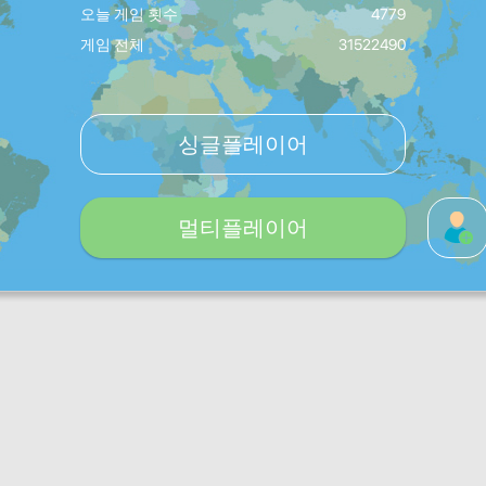
오늘 게임 횟수
4779
게임 전체
31522490
싱글플레이어
멀티플레이어