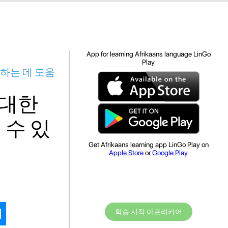
App for learning Afrikaans language LinGo
Play
하는 데 도움
 대한
 수 있
Get Afrikaans learning app LinGo Play on
Apple Store
or
Google Play
학습 시작 아프리카어