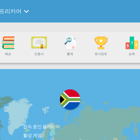
프리카어
레슨
인증서
통계
토너먼트
순위
접속 중인 플레이어
활성 게임