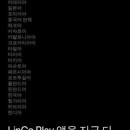
이태리어
일본어
조지아어
중국어 번체
체코어
카자흐어
카탈로니아어
크로아티아어
타밀어
타이어
터키어
파슈토어
페르시아어
포르투갈어
폴란드어
핀란드어
한국어
헝가리어
히브리어
힌디어