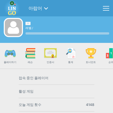
아랍어
레벨
/
플레이하기
레슨
인증서
통계
토너먼트
순
접속 중인 플레이어
활성 게임
오늘 게임 횟수
4148