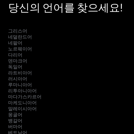
당신의 언어를 찾으세요!
그리스어
네덜란드어
네팔어
노르웨이어
다리어
덴마크어
독일어
라트비아어
러시아어
루마니아어
리투아니아어
마다가스카르어
마케도니아어
말레이시아어
몽골어
뱅갈어
버마어
베트남어