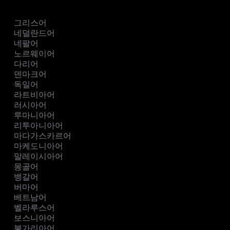
그리스어
네덜란드어
네팔어
노르웨이어
다리어
덴마크어
독일어
라트비아어
러시아어
루마니아어
리투아니아어
마다가스카르어
마케도니아어
말레이시아어
몽골어
뱅갈어
버마어
베트남어
벨라루스어
보스니아어
불가리아어