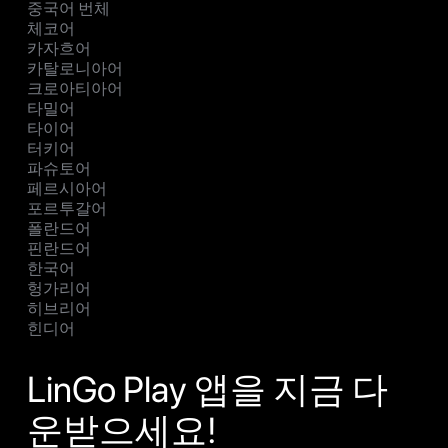
중국어 번체
체코어
카자흐어
카탈로니아어
크로아티아어
타밀어
타이어
터키어
파슈토어
페르시아어
포르투갈어
폴란드어
핀란드어
한국어
헝가리어
히브리어
힌디어
LinGo Play 앱을 지금 다
운받으세요!