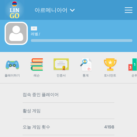
아르메니아어
레벨
/
플레이하기
레슨
인증서
통계
토너먼트
순
접속 중인 플레이어
활성 게임
오늘 게임 횟수
4198