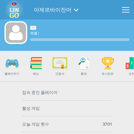
아제르바이잔어
레벨
/
플레이하기
레슨
인증서
통계
토너먼트
순
접속 중인 플레이어
활성 게임
오늘 게임 횟수
3701