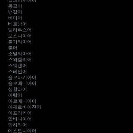
말레이시아어
몽골어
뱅갈어
버마어
베트남어
벨라루스어
보스니아어
불가리아어
불어
소말리아어
스와힐리어
스웨덴어
스페인어
슬로바키아어
슬로베니아어
싱할라어
아랍어
아르메니아어
아제르바이잔어
아프리카어
알바니아어
암하라어
에스토니아어