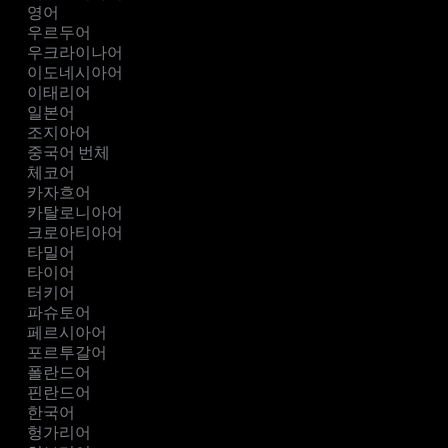
영어
우르두어
우크라이나어
이도네시아어
이태리어
일본어
조지아어
중국어 번체
체코어
카자흐어
카탈로니아어
크로아티아어
타밀어
타이어
터키어
파슈토어
페르시아어
포르투갈어
폴란드어
핀란드어
한국어
헝가리어