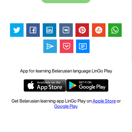
App for learning Belarusian language LinGo Play
Get Belarusian learning app LinGo Play on
Apple Store
or
Google Play