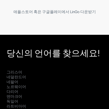
애플스토어 혹은 구글플레이에서 LinGo 다운받기
당신의 언어를 찾으세요!
그리스어
네덜란드어
네팔어
노르웨이어
다리어
덴마크어
독일어
라트비아어