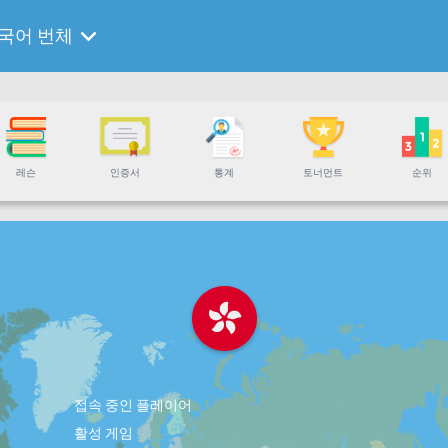
국어 번체
레슨
인증서
통계
토너먼트
순위
접속 중인 플레이어
활성 게임