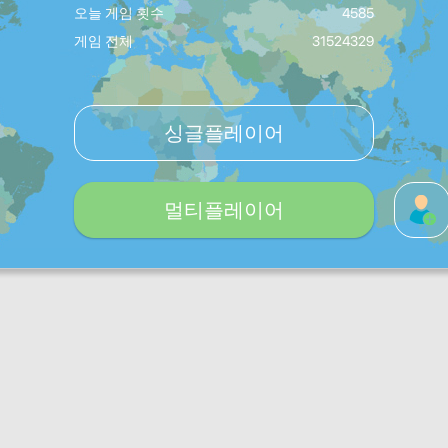
오늘 게임 횟수
4585
게임 전체
31524329
싱글플레이어
멀티플레이어