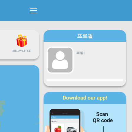
프로필
30 DAYS FREE
레벨
|
진행
월
화
수
목