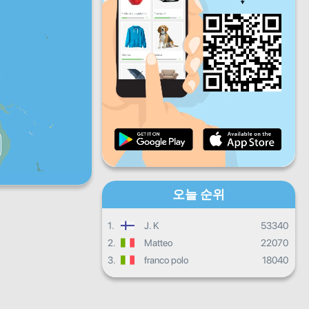
금
토
일
일일 진행상황
월별 진행상황
인증서
전체 진행상태
오늘 순위
1.
J. K
53340
2.
Matteo
22070
3.
franco polo
18040