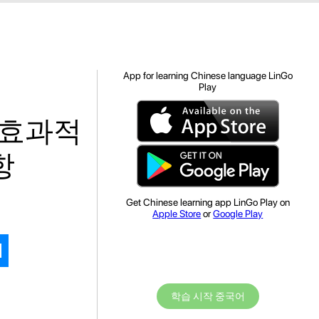
App for learning Chinese language LinGo
Play
 효과적
항
Get Chinese learning app LinGo Play on
Apple Store
or
Google Play
학습 시작 중국어