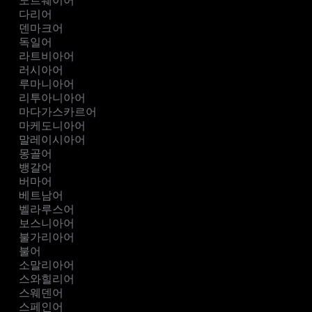
노르웨이어
다리어
덴마크어
독일어
라트비아어
러시아어
루마니아어
리투아니아어
마다가스카르어
마케도니아어
말레이시아어
몽골어
뱅갈어
버마어
베트남어
벨라루스어
보스니아어
불가리아어
불어
소말리아어
스와힐리어
스웨덴어
스페인어