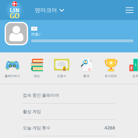
덴마크어
레벨
/
플레이하기
레슨
인증서
통계
토너먼트
순
접속 중인 플레이어
활성 게임
오늘 게임 횟수
4288