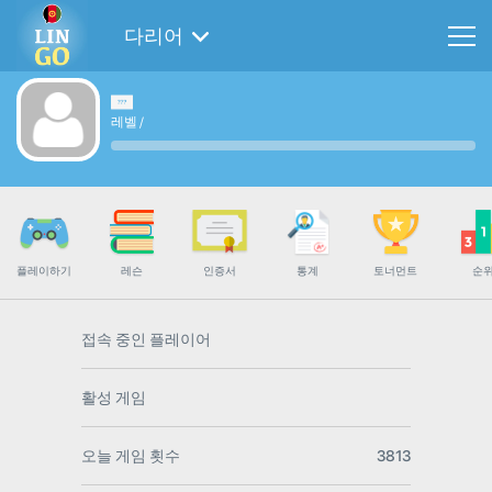
다리어
레벨
/
플레이하기
레슨
인증서
통계
토너먼트
순
접속 중인 플레이어
활성 게임
오늘 게임 횟수
3813