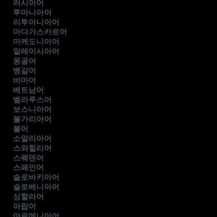
러시아어
루마니아어
리투아니아어
마다가스카르어
마케도니아어
말레이시아어
몽골어
뱅갈어
버마어
베트남어
벨라루스어
보스니아어
불가리아어
불어
소말리아어
스와힐리어
스웨덴어
스페인어
슬로바키아어
슬로베니아어
싱할라어
아랍어
아르메니아어