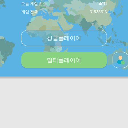
오늘 게임 횟수
4011
게임 전체
31533613
싱글플레이어
멀티플레이어