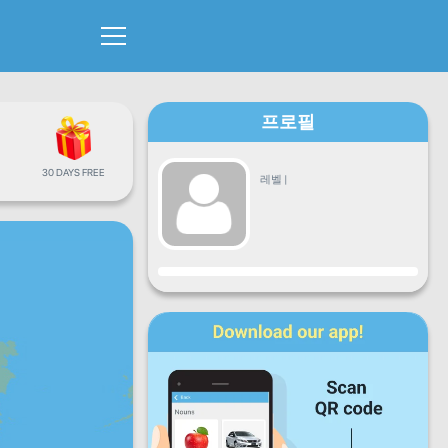
프로필
30 DAYS FREE
레벨
|
진행
월
화
수
목