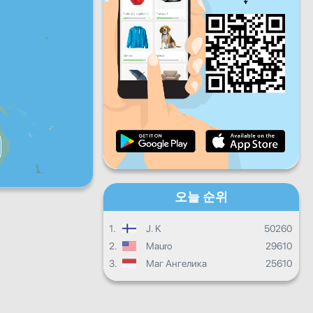
금
토
일
일일 진행상황
월별 진행상황
인증서
전체 진행상태
오늘 순위
1.
J. K
50260
2.
Mauro
29610
3.
Маг Ангелика
25610