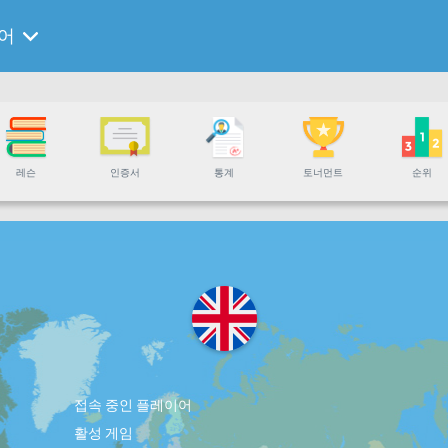
어
레슨
인증서
통계
토너먼트
순위
접속 중인 플레이어
활성 게임