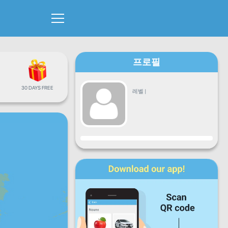
프로필
30 DAYS FREE
레벨
|
진행
월
화
수
목