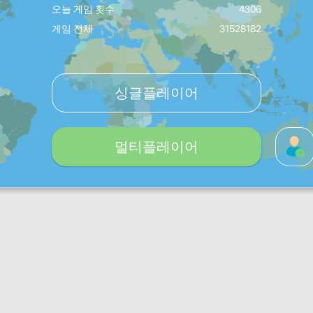
오늘 게임 횟수
4306
게임 전체
31528182
싱글플레이어
멀티플레이어