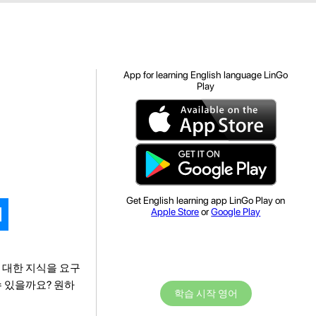
App for learning English language LinGo
Play
법
Get English learning app LinGo Play on
Apple Store
or
Google Play
 대한 지식을 요구
수 있을까요? 원하
학습 시작 영어