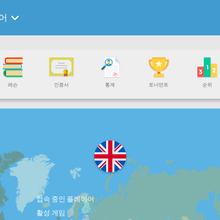
어
레슨
인증서
통계
토너먼트
순위
접속 중인 플레이어
활성 게임