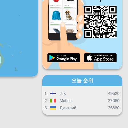
금
토
일
일일 진행상황
월별 진행상황
인증서
전체 진행상태
오늘 순위
1.
J. K
49520
2.
Matteo
27060
3.
Дмитрий
26880