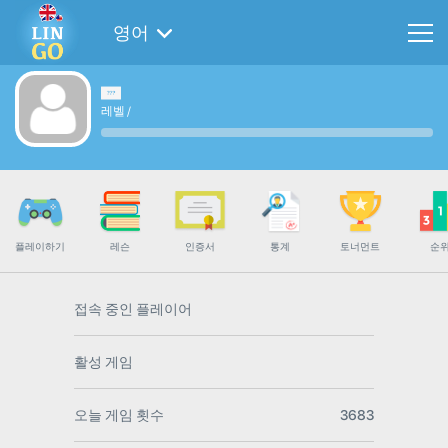
영어
레벨
/
플레이하기
레슨
인증서
통계
토너먼트
순
접속 중인 플레이어
활성 게임
오늘 게임 횟수
3683