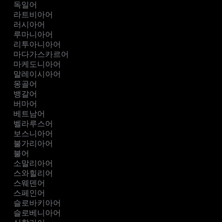
독일어
라트비아어
러시아어
루마니아어
리투아니아어
마다가스카르어
마케도니아어
말레이시아어
몽골어
뱅갈어
버마어
베트남어
벨라루스어
보스니아어
불가리아어
불어
소말리아어
스와힐리어
스웨덴어
스페인어
슬로바키아어
슬로베니아어