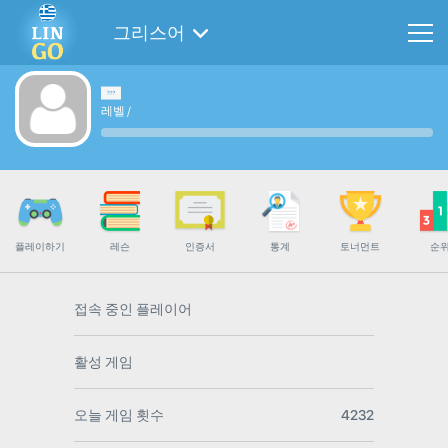
그리스어
레벨
/
플레이하기
레슨
인증서
통계
토너먼트
순
접속 중인 플레이어
활성 게임
오늘 게임 횟수
4232