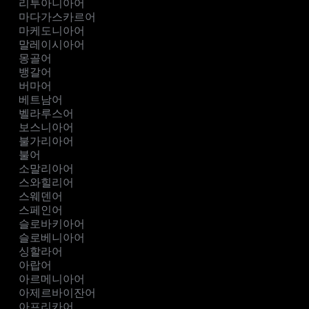
리투아니아어
마다가스카르어
마케도니아어
말레이시아어
몽골어
뱅갈어
버마어
베트남어
벨라루스어
보스니아어
불가리아어
불어
소말리아어
스와힐리어
스웨덴어
스페인어
슬로바키아어
슬로베니아어
싱할라어
아랍어
아르메니아어
아제르바이잔어
아프리카어