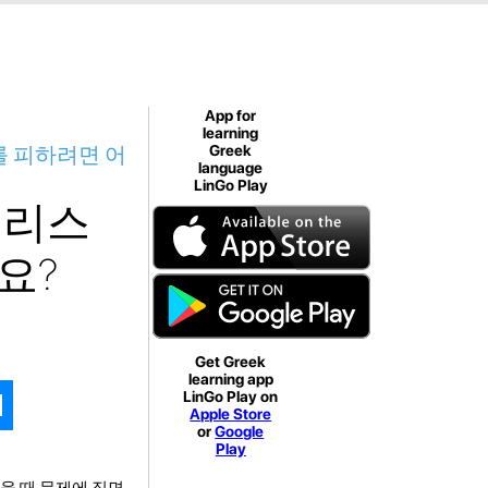
App for
learning
를 피하려면 어
Greek
language
LinGo Play
그리스
요?
Get Greek
learning app
LinGo Play on
Apple Store
or
Google
Play
울 때 문제에 직면