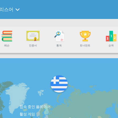
리스어
레슨
인증서
통계
토너먼트
순위
접속 중인 플레이어
활성 게임