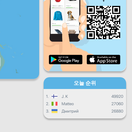
금
토
일
일일 진행상황
월별 진행상황
인증서
전체 진행상태
오늘 순위
1.
J. K
49920
2.
Matteo
27060
3.
Дмитрий
26880