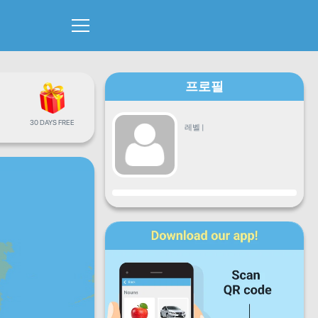
프로필
30 DAYS FREE
레벨
|
진행
월
화
수
목