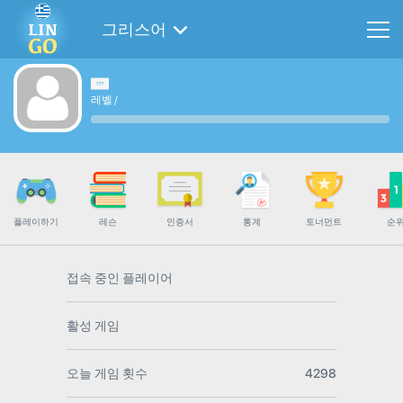
그리스어
레벨
/
플레이하기
레슨
인증서
통계
토너먼트
순
접속 중인 플레이어
활성 게임
오늘 게임 횟수
4298