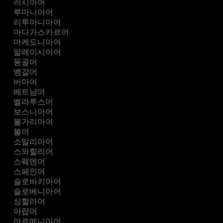
러시아어
루마니아어
리투아니아어
마다가스카르어
마케도니아어
말레이시아어
몽골어
뱅갈어
버마어
베트남어
벨라루스어
보스니아어
불가리아어
불어
소말리아어
스와힐리어
스웨덴어
스페인어
슬로바키아어
슬로베니아어
싱할라어
아랍어
아르메니아어