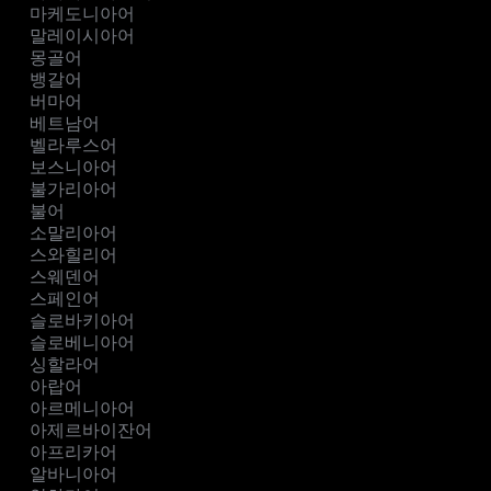
마케도니아어
말레이시아어
몽골어
뱅갈어
버마어
베트남어
벨라루스어
보스니아어
불가리아어
불어
소말리아어
스와힐리어
스웨덴어
스페인어
슬로바키아어
슬로베니아어
싱할라어
아랍어
아르메니아어
아제르바이잔어
아프리카어
알바니아어