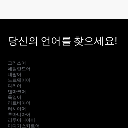
당신의 언어를 찾으세요!
그리스어
네덜란드어
네팔어
노르웨이어
다리어
덴마크어
독일어
라트비아어
러시아어
루마니아어
리투아니아어
마다가스카르어