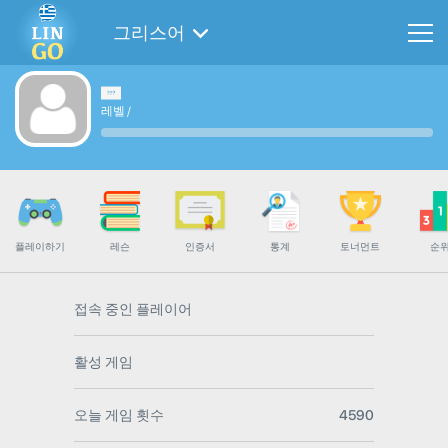
그리스어
레벨
/
플레이하기
레슨
인증서
통계
토너먼트
순
접속 중인 플레이어
활성 게임
오늘 게임 횟수
4590