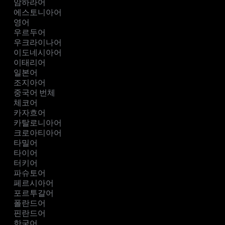
암하라어
에스토니아어
영어
우르두어
우크라이나어
이도네시아어
이태리어
일본어
조지아어
중국어 번체
체코어
카자흐어
카탈로니아어
크로아티아어
타밀어
타이어
터키어
파슈토어
페르시아어
포르투갈어
폴란드어
핀란드어
한국어