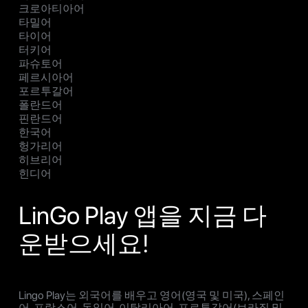
크로아티아어
타밀어
타이어
터키어
파슈토어
페르시아어
포르투갈어
폴란드어
핀란드어
한국어
헝가리어
히브리어
힌디어
LinGo Play 앱을 지금 다
운받으세요!
Lingo Play는 외국어를 배우고 영어(영국 및 미국), 스페인
어, 프랑스어, 독일어, 이탈리아어, 포르투갈어(브라질 및