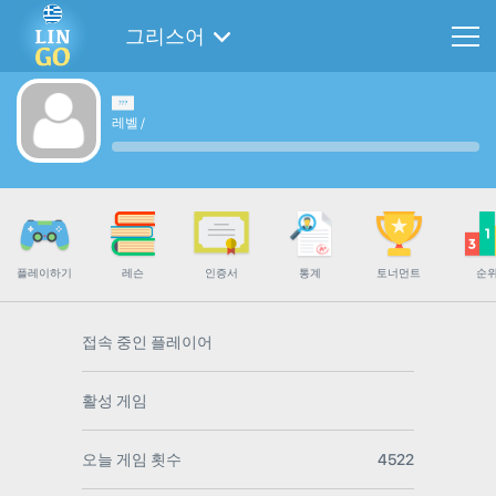
그리스어
레벨
/
플레이하기
레슨
인증서
통계
토너먼트
순
접속 중인 플레이어
활성 게임
오늘 게임 횟수
4522