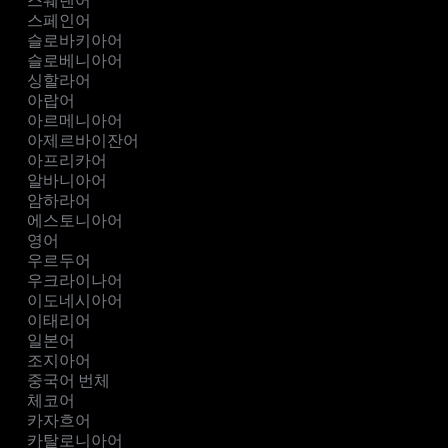
스웨덴어
스페인어
슬로바키아어
슬로베니아어
싱할라어
아랍어
아르메니아어
아제르바이잔어
아프리카어
알바니아어
암하라어
에스토니아어
영어
우르두어
우크라이나어
이도네시아어
이태리어
일본어
조지아어
중국어 번체
체코어
카자흐어
카탈로니아어