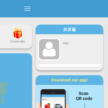
프로필
30 DAYS FREE
레벨
|
진행
월
화
수
목