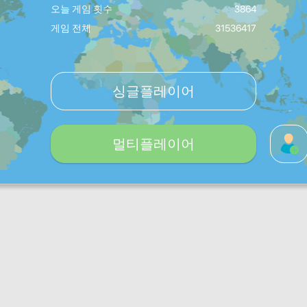
오늘 게임 횟수
3864
게임 전체
31536417
싱글플레이어
멀티플레이어