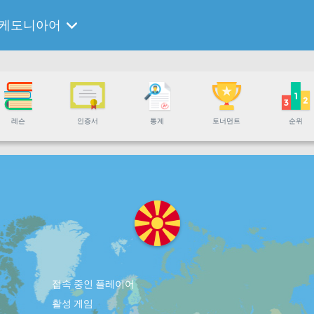
케도니아어
레슨
인증서
통계
토너먼트
순위
접속 중인 플레이어
활성 게임