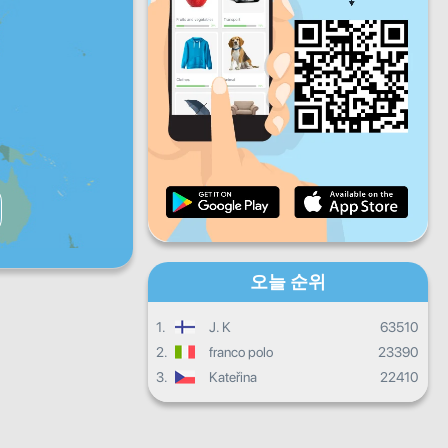
금
토
일
일일 진행상황
월별 진행상황
인증서
전체 진행상태
오늘 순위
1.
J. K
63510
2.
franco polo
23390
3.
Kateřina
22410