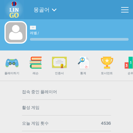
몽골어
레벨
/
플레이하기
레슨
인증서
통계
토너먼트
순
접속 중인 플레이어
활성 게임
오늘 게임 횟수
4536