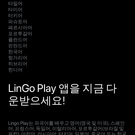
타밀어
타이어
터키어
파슈토어
페르시아어
포르투갈어
폴란드어
핀란드어
한국어
헝가리어
히브리어
힌디어
LinGo Play 앱을 지금 다
운받으세요!
Lingo Play는 외국어를 배우고 영어(영국 및 미국), 스페인
어, 프랑스어, 독일어, 이탈리아어, 포르투갈어(브라질 및
유럽), 아랍어, 러시아어, 터키어, 일본어, 중국어 또는 한국