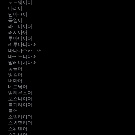
노르웨이어
다리어
덴마크어
독일어
라트비아어
러시아어
루마니아어
리투아니아어
마다가스카르어
마케도니아어
말레이시아어
몽골어
뱅갈어
버마어
베트남어
벨라루스어
보스니아어
불가리아어
불어
소말리아어
스와힐리어
스웨덴어
스페인어