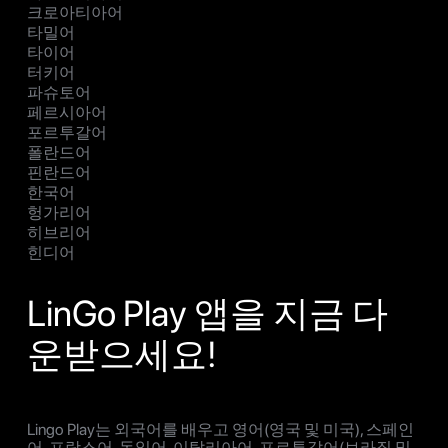
크로아티아어
타밀어
타이어
터키어
파슈토어
페르시아어
포르투갈어
폴란드어
핀란드어
한국어
헝가리어
히브리어
힌디어
LinGo Play 앱을 지금 다
운받으세요!
Lingo Play는 외국어를 배우고 영어(영국 및 미국), 스페인
어, 프랑스어, 독일어, 이탈리아어, 포르투갈어(브라질 및