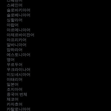
스웨덴어
스페인어
슬로바키아어
슬로베니아어
싱할라어
아랍어
아르메니아어
아제르바이잔어
아프리카어
알바니아어
암하라어
에스토니아어
영어
우르두어
우크라이나어
이도네시아어
이태리어
일본어
조지아어
중국어 번체
체코어
카자흐어
카탈로니아어