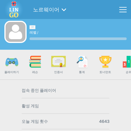
노르웨이어
레벨
/
플레이하기
레슨
인증서
통계
토너먼트
순
접속 중인 플레이어
활성 게임
오늘 게임 횟수
4643