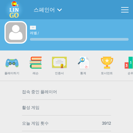
스페인어
레벨
/
플레이하기
레슨
인증서
통계
토너먼트
순
접속 중인 플레이어
활성 게임
오늘 게임 횟수
3912