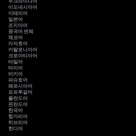
우크라이나어
이도네시아어
이태리어
일본어
조지아어
중국어 번체
체코어
카자흐어
카탈로니아어
크로아티아어
타밀어
타이어
터키어
파슈토어
페르시아어
포르투갈어
폴란드어
핀란드어
한국어
헝가리어
히브리어
힌디어