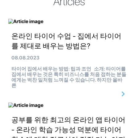
Articles
온라인 타이어 수업 - 집에서 타이어
를 제대로 배우는 방법은?
08.08.2023
타이어 집에서 배우는 방법: 팁과 조언 소개: 타이어를
집에서 배우는 것은 특히 비즈니스를 처음 접하는 분들
에게는 벅찬 일처럼 느껴질 수 있습니다. 하지만 올바
른
공부를 위한 최고의 온라인 앱 타이어
- 온라인 학습 가능성 덕분에 타이어