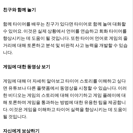
친구와 함께 놀기
함께 타이어를 배우는 친구가 있다면 타이어로 함께 놀며 대화할
수 있어요. 이것은 실제 상황에서 언어를 연습하고 회화 타이어를
향상시키는 데 도움이 될 것입니다. 또한 타이어 언어로 게임의 줄
거리에 대해 토론하고 분석 및 비판적 사고 능력을 개발할 수 있습
니다.
게임에 대한 동영상 보기
게임에 대해 더 자세히 알아보고 타이어 스토리를 이해하고 싶다
면 유튜브나 다른 플랫폼에서 동영상을 시청할 수 있습니다. 이러
한 비디오는 게임의 스토리에 대해 이야기하고 게임 플레이에 대
해 토론하며 게임을 통과하는 방법에 대한 유용한 팁을 제공합니
다. 이것은 게임을 이해하고 타이어 실력을 향상시키는 데 도움이
될 것입니다.
자신에게 보상하기