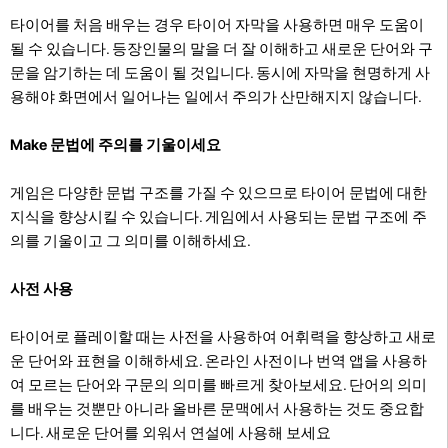
타이어를 처음 배우는 경우 타이어 자막을 사용하면 매우 도움이
될 수 있습니다. 등장인물의 말을 더 잘 이해하고 새로운 단어와 구
문을 암기하는 데 도움이 될 것입니다. 동시에 자막을 현명하게 사
용해야 화면에서 일어나는 일에서 주의가 산만해지지 않습니다.
Make 문법에 주의를 기울이세요
게임은 다양한 문법 구조를 가질 수 있으므로 타이어 문법에 대한
지식을 향상시킬 수 있습니다. 게임에서 사용되는 문법 구조에 주
의를 기울이고 그 의미를 이해하세요.
사전 사용
타이어로 플레이할 때는 사전을 사용하여 어휘력을 향상하고 새로
운 단어와 표현을 이해하세요. 온라인 사전이나 번역 앱을 사용하
여 모르는 단어와 구문의 의미를 빠르게 찾아보세요. 단어의 의미
를 배우는 것뿐만 아니라 올바른 문맥에서 사용하는 것도 중요합
니다. 새로운 단어를 외워서 연설에 사용해 보세요