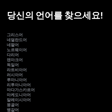
당신의 언어를 찾으세요!
그리스어
네덜란드어
네팔어
노르웨이어
다리어
덴마크어
독일어
라트비아어
러시아어
루마니아어
리투아니아어
마다가스카르어
마케도니아어
말레이시아어
몽골어
뱅갈어