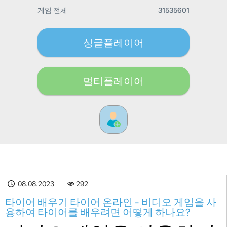
게임 전체
31535601
싱글플레이어
멀티플레이어
08.08.2023
292
타이어 배우기 타이어 온라인 - 비디오 게임을 사
용하여 타이어를 배우려면 어떻게 하나요?