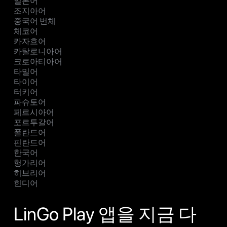
일본어
조지아어
중국어 번체
체코어
카자흐어
카탈로니아어
크로아티아어
타밀어
타이어
터키어
파슈토어
페르시아어
포르투갈어
폴란드어
핀란드어
한국어
헝가리어
히브리어
힌디어
LinGo Play 앱을 지금 다