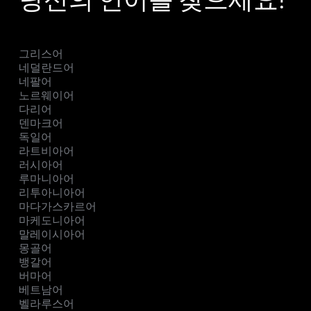
그리스어
네덜란드어
네팔어
노르웨이어
다리어
덴마크어
독일어
라트비아어
러시아어
루마니아어
리투아니아어
마다가스카르어
마케도니아어
말레이시아어
몽골어
뱅갈어
버마어
베트남어
벨라루스어