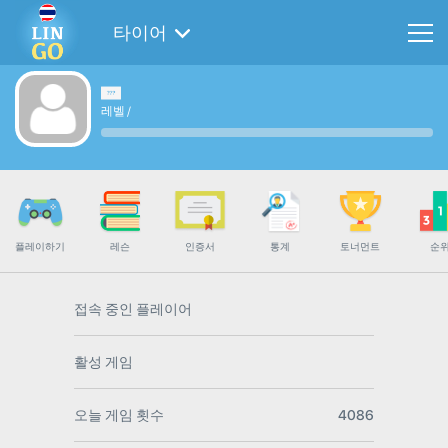
타이어
레벨
/
플레이하기
레슨
인증서
통계
토너먼트
순
접속 중인 플레이어
활성 게임
오늘 게임 횟수
4086