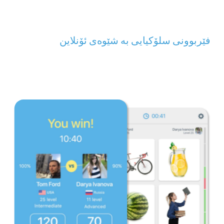
فێربوونی سلۆکیایی بە شێوەی ئۆنلاین