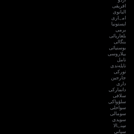
افریقی
البانوی
امہاری
ایستونیا
برمی
بلغاریائی
بنگالی
بوسنیائی
بیلاروسی
تامل
تایلەندی
تورکی
جارجین
داری
دانمارکی
سلافی
سلۆواکی
سواحلی
سومالی
سویدی
سِنہالا
سپانی