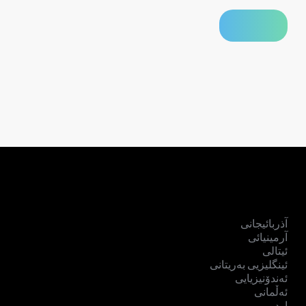
آذربائیجانی
آرمینیائی
ئیتالی
ئینگلیزیی بەریتانی
ئەندۆنیزیایی
ئەڵمانی
اردو