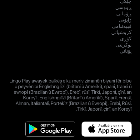
چێکی
ڕووسی
ڕۆمانی
ژاپۆنی
ڤییەتنامی
کروشیائی
کۆری
یوکرینی
یۆنانی
Lingo Play awayek balkêş e ku meriv zimanên biyanî fêr bibe
û peyvên bi Englishngilîzî (brîtanî û Amerîkî), spanî, fransî û
ewropî (Brazilian û Ewropî), Erebî, rûsî, Tirkî, Japonî, çînî, an
Koreyî , Englishngilîzî (Brîtanî û Amerîkî), Spanî, Frensî,
Alman, Italiantalî, Portekîz (Brazilian û Ewropî), Erebî, Rûsî,
Tirkî, Japonî, çînî, an Koreyî.