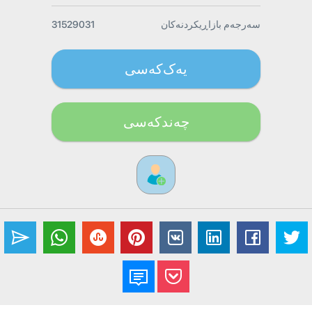
سەرجەم بازاڕیکردنەکان
31529031
یەک‌کەسی
چەند‌کەسی