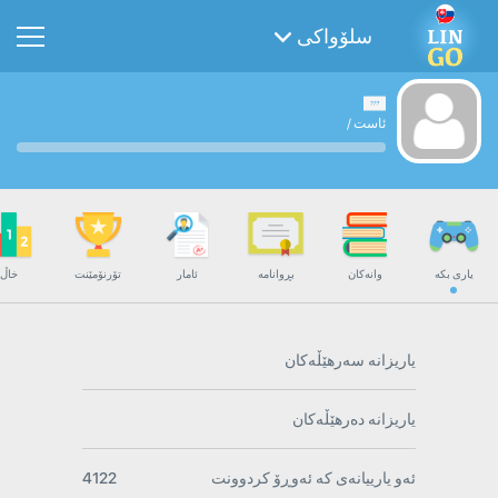
سلۆواکی
ئاست
/
یاری بکە
وانەکان
بڕوانامە
ئامار
تۆرنۆمێنت
خاڵ
یاریزانە سەرهێڵەکان
یاریزانە دەرهێڵەکان
ئەو یارییانەی کە ئەوڕۆ کردوونت
4122