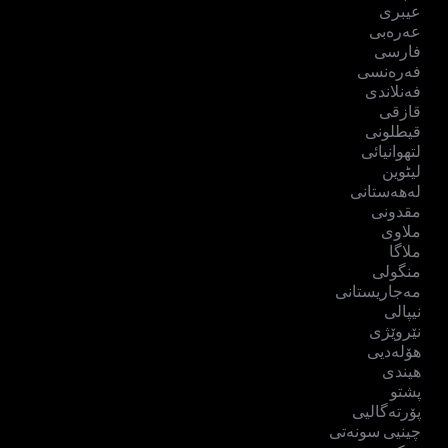
عیبری
عەرەبی
فارسی
فەرەنسی
فەنلاندی
قازقی
قیطلونی
لتھوانیائی
لیٹوین
لەهەستانی
مقدونی
ملاوی
ملاگا
منگولی
مەجاریستانی
نیپالی
نێروێژی
هۆلەدیی
هیندی
پشتو
پۆرتەگالیی
چینیی سونەتی