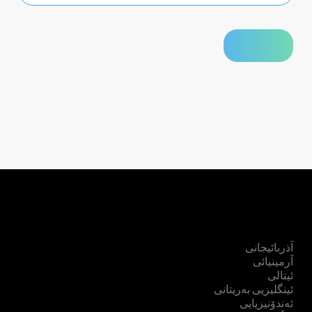
آذربائیجانی
آرمینیائی
ئیتالی
ئینگلیزیی بەریتانی
ئەندۆنیزیایی