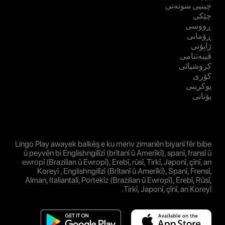
چینیی سونەتی
چێکی
ڕووسی
ڕۆمانی
ژاپۆنی
ڤییەتنامی
کروشیائی
کۆری
یوکرینی
یۆنانی
Lingo Play awayek balkêş e ku meriv zimanên biyanî fêr bibe
û peyvên bi Englishngilîzî (brîtanî û Amerîkî), spanî, fransî û
ewropî (Brazilian û Ewropî), Erebî, rûsî, Tirkî, Japonî, çînî, an
Koreyî , Englishngilîzî (Brîtanî û Amerîkî), Spanî, Frensî,
Alman, Italiantalî, Portekîz (Brazilian û Ewropî), Erebî, Rûsî,
Tirkî, Japonî, çînî, an Koreyî.