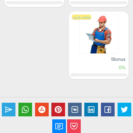
وەشانی پارەیی
Bonus!
0%