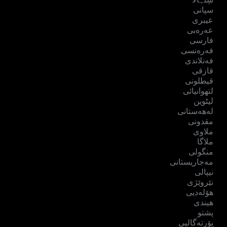
سپانی
عیبری
عەرەبی
فارسی
فەرەنسی
فەنلاندی
قازقی
قیطلونی
لتھوانیائی
لیٹوین
لەهەستانی
مقدونی
ملاوی
ملاگا
منگولی
مەجاریستانی
نیپالی
نێروێژی
هۆلەدیی
هیندی
پشتو
پۆرتەگالیی