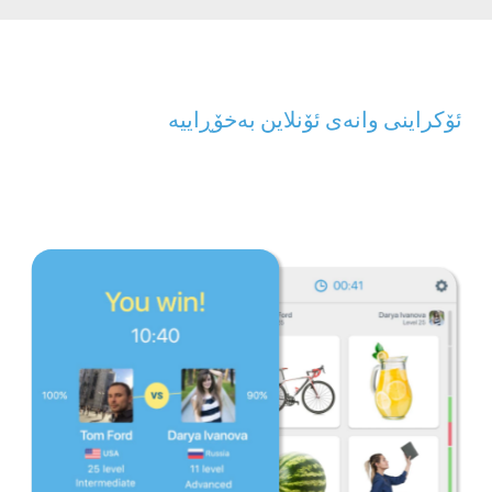
ئۆکراینی وانەی ئۆنلاین بەخۆڕاییە