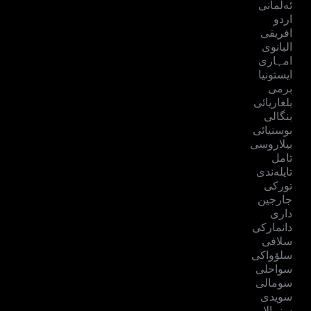
ئەڵمانی
اردو
افریقی
البانوی
امہاری
ایستونیا
برمی
بلغاریائی
بنگالی
بوسنیائی
بیلاروسی
تامل
تایلەندی
تورکی
جارجین
داری
دانمارکی
سلافی
سلۆواکی
سواحلی
سومالی
سویدی
سِنہالا