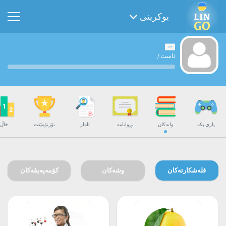
یوکرینی
ئاست
/
یاری بکە
وانەکان
بڕوانامە
ئامار
تۆرنۆمێنت
خاڵ
فلەشکارتەکان
وشەکان
کۆمەپەیڤەکان