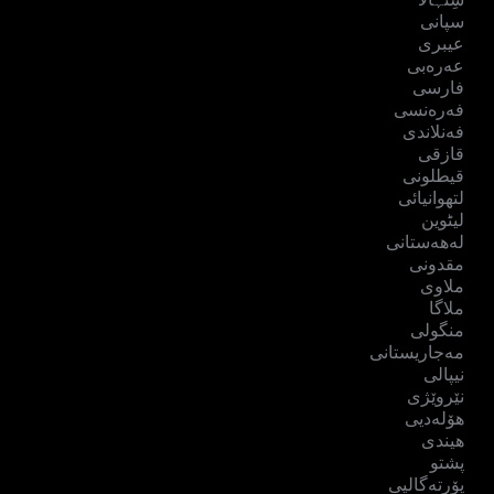
سپانی
عیبری
عەرەبی
فارسی
فەرەنسی
فەنلاندی
قازقی
قیطلونی
لتھوانیائی
لیٹوین
لەهەستانی
مقدونی
ملاوی
ملاگا
منگولی
مەجاریستانی
نیپالی
نێروێژی
هۆلەدیی
هیندی
پشتو
پۆرتەگالیی