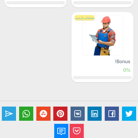
وەشانی پارەیی
Bonus!
0%