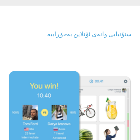
ستۆنیایی وانەی ئۆنلاین بەخۆڕاییە