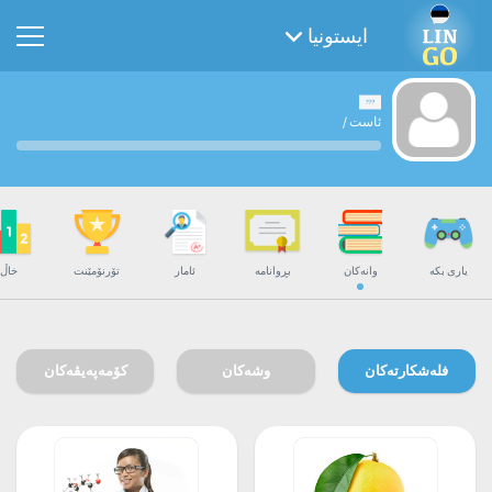
ایستونیا
ئاست
/
یاری بکە
وانەکان
بڕوانامە
ئامار
تۆرنۆمێنت
خاڵ
فلەشکارتەکان
وشەکان
کۆمەپەیڤەکان