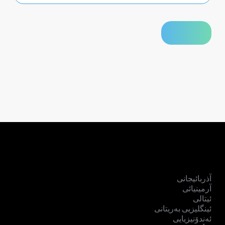
آذربائیجانی
آرمینیائی
ئیتالی
ئینگلیزیی بەریتانی
ئەندۆنیزیایی