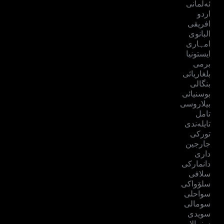
ئەڵمانی
اردو
افریقی
البانوی
امہاری
ایستونیا
برمی
بلغاریائی
بنگالی
بوسنیائی
بیلاروسی
تامل
تایلەندی
تورکی
جارجین
داری
دانمارکی
سلافی
سلۆواکی
سواحلی
سومالی
سویدی
سِنہالا