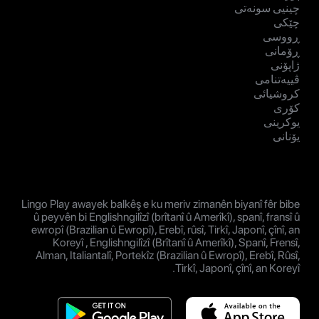
چینیی سونەتی
چێکی
ڕووسی
ڕۆمانی
ژاپۆنی
ڤییەتنامی
کروشیائی
کۆری
یوکرینی
یۆنانی
Lingo Play awayek balkêş e ku meriv zimanên biyanî fêr bibe
û peyvên bi Englishngilîzî (brîtanî û Amerîkî), spanî, fransî û
ewropî (Brazilian û Ewropî), Erebî, rûsî, Tirkî, Japonî, çînî, an
Koreyî , Englishngilîzî (Brîtanî û Amerîkî), Spanî, Frensî,
Alman, Italiantalî, Portekîz (Brazilian û Ewropî), Erebî, Rûsî,
Tirkî, Japonî, çînî, an Koreyî.